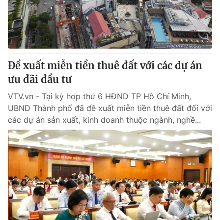
Giao lưu trực tuyến
Sản phẩm
Lịch phát sóng
Thị trường
Tư vấn
Đề xuất miễn tiền thuê đất với các dự án
Chuyên mục khác
ưu đãi đầu tư
Emagazine
Podcast
VTV.vn - Tại kỳ họp thứ 6 HĐND TP Hồ Chí Minh,
UBND Thành phố đã đề xuất miễn tiền thuê đất đối với
Photo
Infographic
các dự án sản xuất, kinh doanh thuộc ngành, nghề...
Video
Shorts video
VTV Money
VTV Thể thao
VTV Sức khoẻ
Bất động sản