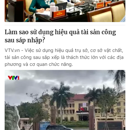
Thị trường 24h
Tấm lòng Việt
VTV4
Vươn mình bằng AI
Làm sao sử dụng hiệu quả tài sản công
VTV9
VTV8
sau sáp nhập?
VTV.vn - Việc sử dụng hiệu quả trụ sở, cơ sở vật chất,
Liên hệ tòa soạn
English
tài sản công sau sắp xếp là thách thức lớn với các địa
phương và cơ quan chức năng.
THỜI BÁO VTV
Theo dõi báo trên
Cơ quan chủ quản:
Đài Truyền hình Việt Nam
Cơ quan báo chí:
Thời báo VTV