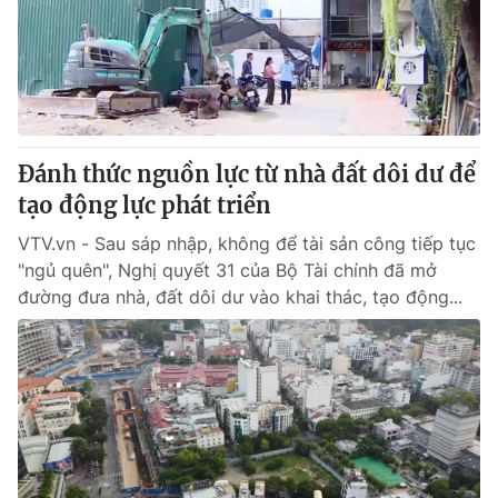
Tin tức
Kinh tế
Thế giới đó đây
Tài chính
Dữ liệu và đời sống
Câu chuyện quốc tế
Thị trường
Đánh thức nguồn lực từ nhà đất dôi dư để
Truyền hình
Góc doanh nghiệp
tạo động lực phát triển
Phim VTV
Giải trí
VTV.vn - Sau sáp nhập, không để tài sản công tiếp tục
Hậu trường
"ngủ quên", Nghị quyết 31 của Bộ Tài chính đã mở
Điện ảnh
đường đưa nhà, đất dôi dư vào khai thác, tạo động...
Đời sống
Nhân vật
Âm nhạc
Du lịch
Khán giả
Giáo dục
Sao
Làm đẹp
Giải sao mai
Tuyển sinh
Công nghệ
Chất lượng cuộc sống
Học trực tuyến
Hitech Công nghệ tương lai