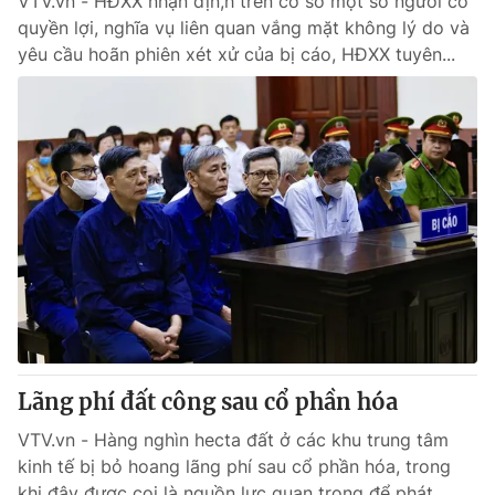
VTV.vn - HĐXX nhận địn,h trên cơ sở một số người có
quyền lợi, nghĩa vụ liên quan vắng mặt không lý do và
yêu cầu hoãn phiên xét xử của bị cáo, HĐXX tuyên...
Lãng phí đất công sau cổ phần hóa
VTV.vn - Hàng nghìn hecta đất ở các khu trung tâm
kinh tế bị bỏ hoang lãng phí sau cổ phần hóa, trong
khi đây được coi là nguồn lực quan trọng để phát...