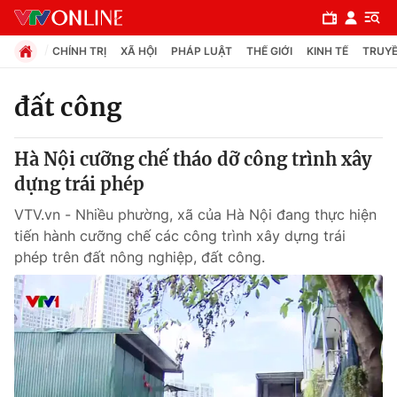
CHÍNH TRỊ
XÃ HỘI
PHÁP LUẬT
THẾ GIỚI
KINH TẾ
TRUYỀ
đất công
Chuyên mục
Hà Nội cưỡng chế tháo dỡ công trình xây
Chính trị
dựng trái phép
VTV.vn - Nhiều phường, xã của Hà Nội đang thực hiện
Xã hội
tiến hành cưỡng chế các công trình xây dựng trái
phép trên đất nông nghiệp, đất công.
Pháp luật
Y tế
Thế giới