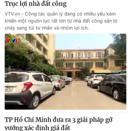
Trục lợi nhà đất công
VTV.vn - Công tác quản lý đang có nhiều yếu kém
® Cấm sao chép dưới mọi hình thức nếu không có sự chấp
khiến một nguồn lực rất lớn từ nhà đất công sản bị
thuận bằng văn bản. Ghi rõ nguồn VTV.vn khi phát hành lại
chảy sang túi tư nhân và nhóm lợi ích.
thông tin từ website này.
TP Hồ Chí Minh đưa ra 3 giải pháp gỡ
vướng xác định giá đất