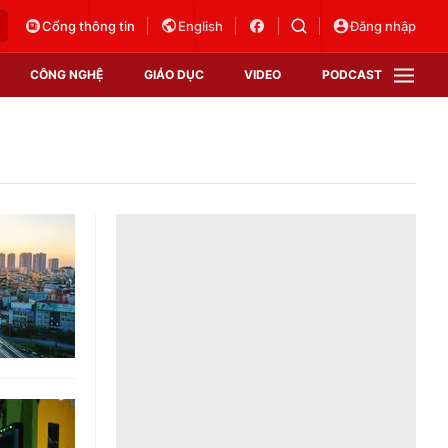
Cổng thông tin
English
Đăng nhập
CÔNG NGHỆ
GIÁO DỤC
VIDEO
PODCAST
VTV Money
VTV Thể thao
VTV Sức khoẻ
Bất động sản
Thị trường 24h
Tấm lòng Việt
Vươn mình bằng AI
VTV4
VTV8
VTV9
Lịch phát sóng
Giao lưu trực tuyến
Sự kiện