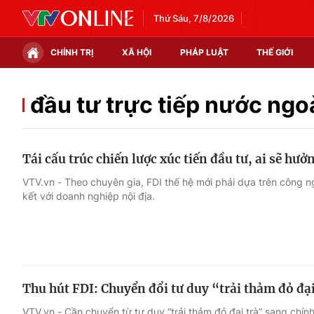
Thứ Sáu, 7/8/2026
CHÍNH TRỊ
XÃ HỘI
PHÁP LUẬT
THẾ GIỚI
Chính trị
Xã hội
đầu tư trực tiếp nước ngo
Thế giới
Kinh tế
Tái cấu trúc chiến lược xúc tiến đầu tư, ai sẽ hưởn
Tin tức
Tài chính
VTV.vn - Theo chuyên gia, FDI thế hệ mới phải dựa trên công ng
kết với doanh nghiệp nội địa.
Thế giới đó đây
Thị trường
Câu chuyện quốc tế
Góc doanh nghiệp
Dữ liệu và đời sống
Thu hút FDI: Chuyển đổi tư duy “trải thảm đỏ đại
VTV.vn - Cần chuyển từ tư duy “trải thảm đỏ đại trà” sang chí