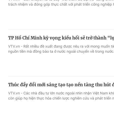
trách nhiệm và đóng góp thực chất với phát triển công nghiệp h
Giải trí
Đời sống
Điện ảnh
Du lịch
TP Hồ Chí Minh kỳ vọng kiều hối sẽ trở thành "lự
Âm nhạc
Làm đẹp
VTV.vn - Rất nhiều đề xuất đang được nêu ra với mong muốn tiế
nguồn tiền mà đồng bào ta ở nước ngoài chuyển về trong nước
Sao
Chất lượng cuộc sốn
Thúc đẩy đổi mới sáng tạo tạo nền tảng thu hút 
VTV.vn - Các nhà đầu tư lớn nước ngoài nhìn nhận Việt Nam kh
còn giúp họ hiện thực hóa chiến lược nghiên cứu và phát triển 