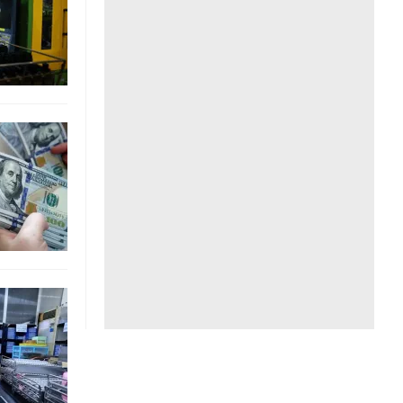
Liên hệ toà soạn
hệ tương lai