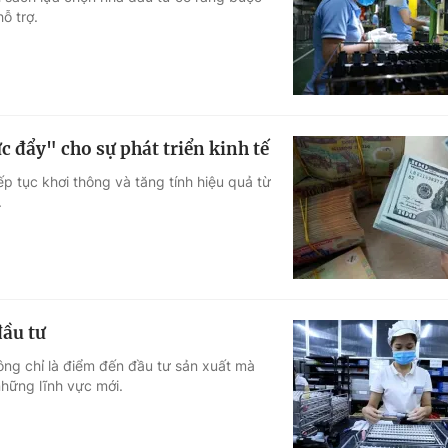
ỗ trợ.
Góc ảnh
Giáo dục
Công nghệ
Tuyển sinh
Hitech Công ng
c đẩy" cho sự phát triển kinh tế
Học trực tuyến
Sản phẩm
p tục khơi thông và tăng tính hiệu quả từ
.
g
Thị trường
Tư vấn
đầu tư
ông chỉ là điểm đến đầu tư sản xuất mà
những lĩnh vực mới.