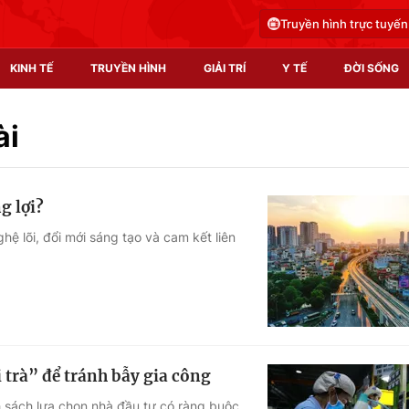
Truyền hình trực tuyến
KINH TẾ
TRUYỀN HÌNH
GIẢI TRÍ
Y TẾ
ĐỜI SỐNG
Pháp luật
Y tế
ài
Truyền hình
Multimedia
g lợi?
Phim VTV
Video
hệ lõi, đổi mới sáng tạo và cam kết liên
Hậu trường
Shorts video
Nhân vật
Podcast
Khán giả
EMagazine
Giải sao mai
Photo
 trà” để tránh bẫy gia công
Infographic
nh sách lựa chọn nhà đầu tư có ràng buộc