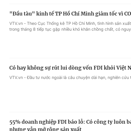
"Đầu tàu" kinh tế TP Hồ Chí Minh giảm tốc vì C
VTV.vn - Theo Cục Thống kê TP Hồ Chí Minh, tình hình sản xuấ
trong tháng 8 tiếp tục gặp nhiều khó khăn chồng chất, có nguy
Có hay không sự rút lui dòng vốn FDI khỏi Việt
VTV.vn - Đầu tư nước ngoài là câu chuyện dài hạn, nghiên cứu 
55% doanh nghiệp FDI báo lỗ: Có công ty luôn bá
nhưng vẫn mở rộng sản xuất