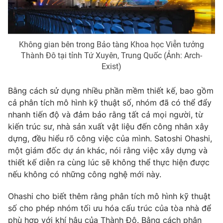
Email:
toasoan@vtv.vn
Liên hệ quảng cáo:
024-7300.7108
Không gian bên trong Bảo tàng Khoa học Viễn tưởng
Thành Đô tại tỉnh Tứ Xuyên, Trung Quốc (Ảnh: Arch-
Exist)
Bằng cách sử dụng nhiều phần mềm thiết kế, bao gồm
cả phân tích mô hình kỹ thuật số, nhóm đã có thể đẩy
nhanh tiến độ và đảm bảo rằng tất cả mọi người, từ
kiến trúc sư, nhà sản xuất vật liệu đến công nhân xây
dựng, đều hiểu rõ công việc của mình. Satoshi Ohashi,
một giám đốc dự án khác, nói rằng việc xây dựng và
® Cấm sao chép dưới mọi hình thức nếu không có sự chấp
thiết kế diễn ra cùng lúc sẽ không thể thực hiện được
thuận bằng văn bản. Ghi rõ nguồn VTV.vn khi phát hành lại
nếu không có những công nghệ mới này.
thông tin từ website này.
Ohashi cho biết thêm rằng phân tích mô hình kỹ thuật
số cho phép nhóm tối ưu hóa cấu trúc của tòa nhà để
phù hợp với khí hậu của Thành Đô. Bằng cách phân