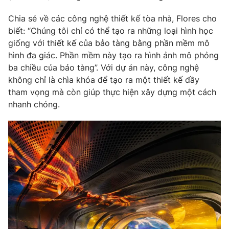
Chia sẻ về các công nghệ thiết kế tòa nhà, Flores cho
biết: “Chúng tôi chỉ có thể tạo ra những loại hình học
giống với thiết kế của bảo tàng bằng phần mềm mô
THỜI BÁO VTV
hình đa giác. Phần mềm này tạo ra hình ảnh mô phỏng
ba chiều của bảo tàng”. Với dự án này, công nghệ
Theo dõi báo trên
không chỉ là chìa khóa để tạo ra một thiết kế đầy
tham vọng mà còn giúp thực hiện xây dựng một cách
nhanh chóng.
Cơ quan chủ quản:
Đài Truyền hình Việt Nam
Cơ quan báo chí:
Thời báo VTV
Giấy phép hoạt động báo in và báo điện tử số 483/GP-BTTTT
cấp ngày 29/12/2023
Tổng Biên tập:
Vũ Thanh Thủy
Phó Tổng Biên tập:
Nguyễn Thị Mỹ Hạnh, Phạm Quốc Thắng,
Nguyễn Trọng Ninh
Tổng đài VTV:
024.38 355 931 - 024.38 355 932
Ðiện thoại Thời báo VTV:
024.66 897 897