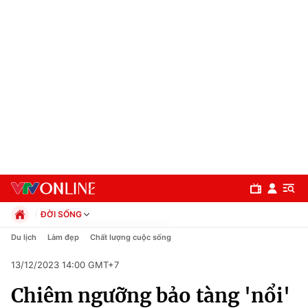
ĐỜI SỐNG
Chính trị
Du lịch
Làm đẹp
Chất lượng cuộc sống
Xã hội
13/12/2023 14:00 GMT+7
Pháp luật
Chuyên mục
Kinh tế
Chiêm ngưỡng bảo tàng 'nổi'
Thể thao