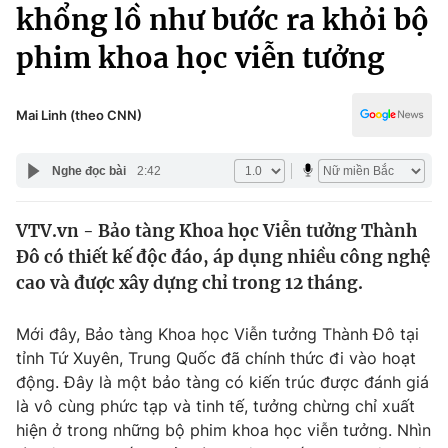
Chính trị
khổng lồ như bước ra khỏi bộ
Truyền hình
phim khoa học viễn tưởng
Văn hóa - Giải trí
Xã hội
Y tế
Đời sống
Mai Linh (theo CNN)
Pháp luật
Công nghệ
Giáo dục
Nghe đọc bài
2:42
Y tế
VTV.vn - Bảo tàng Khoa học Viễn tưởng Thành
Thế giới
Đô có thiết kế độc đáo, áp dụng nhiều công nghệ
Tin tức
cao và được xây dựng chỉ trong 12 tháng.
Kinh tế
Thế giới đó đây
Mới đây, Bảo tàng Khoa học Viễn tưởng Thành Đô tại
Tài chính
Dữ liệu và đời sống
tỉnh Tứ Xuyên, Trung Quốc đã chính thức đi vào hoạt
Câu chuyện quốc tế
Thị trường
động. Đây là một bảo tàng có kiến trúc được đánh giá
là vô cùng phức tạp và tinh tế, tưởng chừng chỉ xuất
Truyền hình
Góc doanh nghiệp
hiện ở trong những bộ phim khoa học viễn tưởng. Nhìn