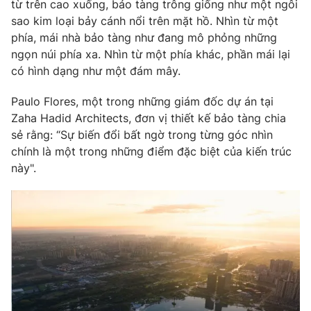
Phim VTV
từ trên cao xuống, bảo tàng trông giống như một ngôi
Giải trí
sao kim loại bảy cánh nổi trên mặt hồ. Nhìn từ một
Hậu trường
phía, mái nhà bảo tàng như đang mô phỏng những
Điện ảnh
ngọn núi phía xa. Nhìn từ một phía khác, phần mái lại
Đời sống
Nhân vật
có hình dạng như một đám mây.
Âm nhạc
Du lịch
Khán giả
Giáo dục
Sao
Paulo Flores, một trong những giám đốc dự án tại
Làm đẹp
Giải sao mai
Zaha Hadid Architects, đơn vị thiết kế bảo tàng chia
Tuyển sinh
sẻ rằng: “Sự biến đổi bất ngờ trong từng góc nhìn
Công nghệ
Chất lượng cuộc sống
chính là một trong những điểm đặc biệt của kiến trúc
Học trực tuyến
Hitech Công nghệ tương lai
này".
Giao lưu trực tuyến
Sản phẩm
Lịch phát sóng
Thị trường
Tư vấn
Chuyên mục khác
Emagazine
Podcast