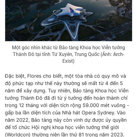
Photo
Infographic
Video
Shorts video
VTV Money
VTV Thể thao
Một góc nhìn khác từ Bảo tàng Khoa học Viễn tưởng
Thành Đô tại tỉnh Tứ Xuyên, Trung Quốc (Ảnh: Arch-
Exist)
VTV Sức khoẻ
Bất động sản
Đặc biệt, Flores cho biết, một tòa nhà có quy mô và
Thị trường 24h
Tấm lòng Việt
độ phức tạp như thế này thường sẽ mất từ 4 đến 5
năm để xây dựng. Tuy nhiên, Bảo tàng Khoa học Viễn
tưởng Thành Đô đã đi từ ý tưởng đến hoàn thành chỉ
VTV4
Vươn mình bằng AI
trong 12 tháng với diện tích rộng 59.000 mét vuông -
gấp ba lần diện tích của Nhà hát Opera Sydney. Vào
VTV9
VTV8
năm 2022, Bảo tàng này còn vinh dự được ủy quyền
để tổ chức Hội nghị khoa học viễn tưởng thế giới
Liên hệ tòa soạn
English
(Worldcon) thường niên lần thứ 81 trong năm 2023.