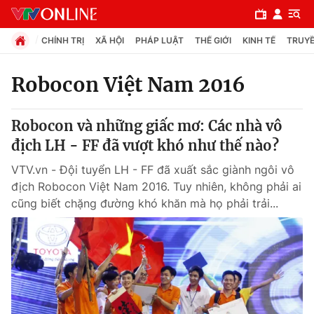
CHÍNH TRỊ
XÃ HỘI
PHÁP LUẬT
THẾ GIỚI
KINH TẾ
TRUYỀ
Robocon Việt Nam 2016
Chuyên mục
Robocon và những giấc mơ: Các nhà vô
Chính trị
địch LH - FF đã vượt khó như thế nào?
VTV.vn - Đội tuyển LH - FF đã xuất sắc giành ngôi vô
Xã hội
địch Robocon Việt Nam 2016. Tuy nhiên, không phải ai
cũng biết chặng đường khó khăn mà họ phải trải...
Pháp luật
Y tế
Thế giới