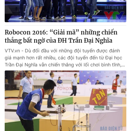
Thị trường 24h
Tấm lòng Việt
VTV4
Vươn mình bằng AI
Robocon 2016: “Giải mã” những chiến
VTV9
VTV8
thắng bất ngờ của ĐH Trần Đại Nghĩa
VTV.vn - Dù đối đầu với những đội tuyển được đánh
Liên hệ tòa soạn
English
giá mạnh hơn rất nhiều, các đội tuyển đến từ Đại học
Trần Đại Nghĩa vẫn chiến thắng với lối chơi bình tĩnh,...
THỜI BÁO VTV
Theo dõi báo trên
Cơ quan chủ quản:
Đài Truyền hình Việt Nam
Cơ quan báo chí:
Thời báo VTV