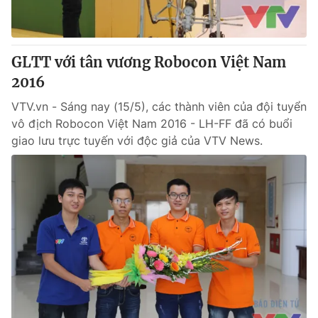
Giấy phép hoạt động báo in và báo điện tử số 483/GP-BTTTT
cấp ngày 29/12/2023
Tổng Biên tập:
Vũ Thanh Thủy
GLTT với tân vương Robocon Việt Nam
Phó Tổng Biên tập:
Nguyễn Thị Mỹ Hạnh, Phạm Quốc Thắng,
2016
Nguyễn Trọng Ninh
Tổng đài VTV:
024.38 355 931 - 024.38 355 932
VTV.vn - Sáng nay (15/5), các thành viên của đội tuyển
Ðiện thoại Thời báo VTV:
024.66 897 897
vô địch Robocon Việt Nam 2016 - LH-FF đã có buổi
Email:
toasoan@vtv.vn
giao lưu trực tuyến với độc giả của VTV News.
Liên hệ quảng cáo:
024-7300.7108