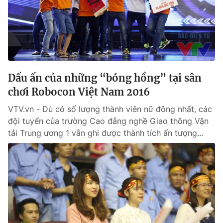
Tin tức
Kinh tế
Thế giới đó đây
Tài chính
Dữ liệu và đời sống
Câu chuyện quốc tế
Thị trường
Dấu ấn của những “bóng hồng” tại sân
Truyền hình
Góc doanh nghiệp
chơi Robocon Việt Nam 2016
Phim VTV
Giải trí
VTV.vn - Dù có số lượng thành viên nữ đông nhất, các
Hậu trường
đội tuyển của trường Cao đẳng nghề Giao thông Vận
Điện ảnh
tải Trung ương 1 vẫn ghi được thành tích ấn tượng...
Đời sống
Nhân vật
Âm nhạc
Du lịch
Khán giả
Giáo dục
Sao
Làm đẹp
Giải sao mai
Tuyển sinh
Công nghệ
Chất lượng cuộc sống
Học trực tuyến
Hitech Công nghệ tương lai