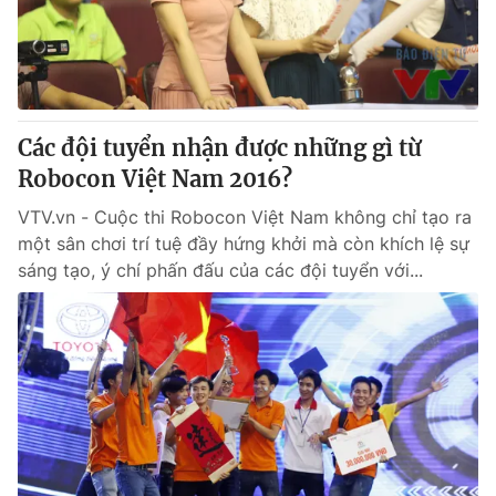
Giao lưu trực tuyến
Sản phẩm
Lịch phát sóng
Thị trường
Tư vấn
Các đội tuyển nhận được những gì từ
Chuyên mục khác
Robocon Việt Nam 2016?
Emagazine
Podcast
VTV.vn - Cuộc thi Robocon Việt Nam không chỉ tạo ra
một sân chơi trí tuệ đầy hứng khởi mà còn khích lệ sự
Photo
Infographic
sáng tạo, ý chí phấn đấu của các đội tuyển với...
Video
Shorts video
VTV Money
VTV Thể thao
VTV Sức khoẻ
Bất động sản