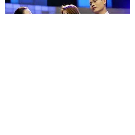
Tin mới
Video
Live
Emagazine
Trang chủ
VCK Robocon 2016: Những cỗ máy “bất
bại” Lạc Hồng liên tục mắc lỗi
VTV.vn - Những trận đấu tại bảng G và H của vòng
chung kết Robocon Việt Nam cho thấy đội tuyển đến
từ Đại học Lạc Hồng lần đầu gặp sự cố trên quãng...