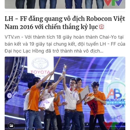
® Cấm sao chép dưới mọi hình thức nếu không có sự chấp
LH - FF đăng quang vô địch Robocon Việt
thuận bằng văn bản. Ghi rõ nguồn VTV.vn khi phát hành lại
Nam 2016 với chiến thắng kỷ lục
thông tin từ website này.
VTV.vn - Với thành tích 18 giây hoàn thành Chai-Yo tại
bán kết và 19 giây tại chung kết, đội tuyển LH - FF của
Đại học Lạc Hồng đã trở thành nhà vô địch...