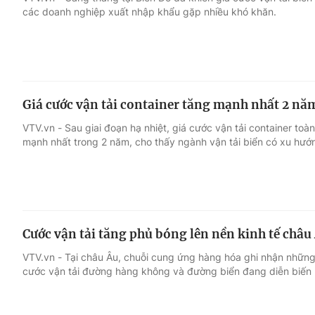
các doanh nghiệp xuất nhập khẩu gặp nhiều khó khăn.
Giải trí
Đời sống
Điện ảnh
Du lịch
Giá cước vận tải container tăng mạnh nhất 2 nă
Âm nhạc
Làm đẹp
VTV.vn - Sau giai đoạn hạ nhiệt, giá cước vận tải container t
mạnh nhất trong 2 năm, cho thấy ngành vận tải biển có xu hướng
Sao
Chất lượng cuộc sốn
Cước vận tải tăng phủ bóng lên nền kinh tế châu
VTV.vn - Tại châu Âu, chuỗi cung ứng hàng hóa ghi nhận những 
cước vận tải đường hàng không và đường biển đang diễn biến 