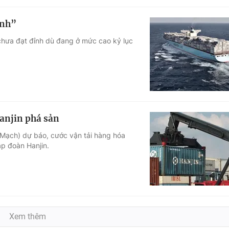
ỉnh”
chưa đạt đỉnh dù đang ở mức cao kỷ lục
Hanjin phá sản
n Mạch) dự báo, cước vận tải hàng hóa
p đoàn Hanjin.
Xem thêm