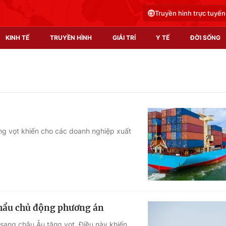
Truyền hình trực tuyến
KINH TẾ
TRUYỀN HÌNH
GIẢI TRÍ
Y TẾ
ĐỜI SỐNG
Pháp luật
Y tế
Truyền hình
Multimedia
Phim VTV
Video
ăng vọt khiến cho các doanh nghiệp xuất
Hậu trường
Shorts video
Nhân vật
Podcast
Khán giả
EMagazine
Giải sao mai
Photo
khẩu chủ động phương án
Infographic
 sang châu Âu tăng vọt. Điều này khiến