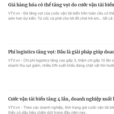
Giá hàng hóa có thể tăng vọt do cước vận tải biể
VTV.vn - Đà tăng vọt của cước vận tải biển trên toàn cầu có thể
sớm hơn dự kiến. Từ cốc cà phê cho tới đồ chơi trẻ em… tất cả 
Phí logistics tăng vọt: Đâu là giải pháp giúp do
VTV.vn - Chi phí logistics tăng cao gấp 3, thậm chí gấp 10 lần 
doanh thu sụt giảm, nhiều DN xuất khẩu đang chật vật tìm hướn
Cước vận tải biển tăng 4 lần, doanh nghiệp xuất
VTV.vn - Theo các doanh nghiệp, tình trạng giá cước vận tải bi
thấy có dấu hiệu chấm dứt trong đầu năm nay.