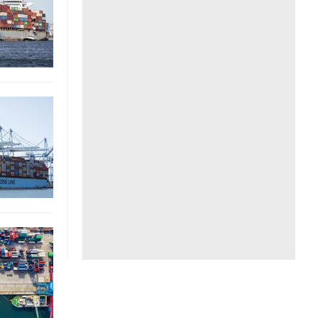
Liên hệ toà soạn
hệ tương lai