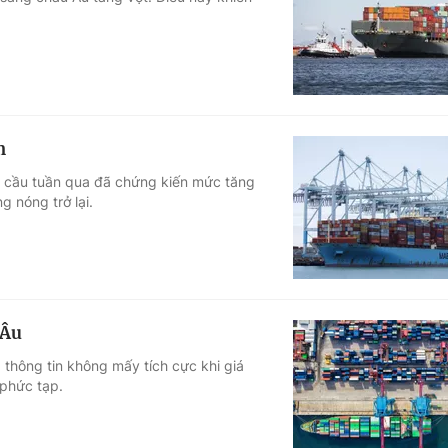
Góc ảnh
Giáo dục
Công nghệ
Tuyển sinh
Hitech Công ng
m
Học trực tuyến
Sản phẩm
oàn cầu tuần qua đã chứng kiến mức tăng
 nóng trở lại.
g
Thị trường
Tư vấn
 Âu
thông tin không mấy tích cực khi giá
phức tạp.