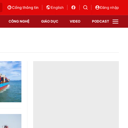
Cổng thông tin
English
Đăng nhập
CÔNG NGHỆ
GIÁO DỤC
VIDEO
PODCAST
VTV Money
VTV Thể thao
VTV Sức khoẻ
Bất động sản
Thị trường 24h
Tấm lòng Việt
Vươn mình bằng AI
VTV4
VTV8
VTV9
Lịch phát sóng
Giao lưu trực tuyến
Sự kiện