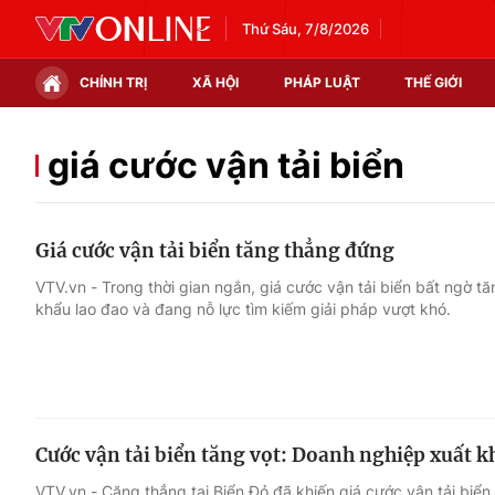
Thứ Sáu, 7/8/2026
CHÍNH TRỊ
XÃ HỘI
PHÁP LUẬT
THẾ GIỚI
Chính trị
Xã hội
giá cước vận tải biển
Thế giới
Kinh tế
Giá cước vận tải biển tăng thẳng đứng
Tin tức
Tài chính
VTV.vn - Trong thời gian ngắn, giá cước vận tải biển bất ngờ t
khẩu lao đao và đang nỗ lực tìm kiếm giải pháp vượt khó.
Thế giới đó đây
Thị trường
Câu chuyện quốc tế
Góc doanh nghiệp
Dữ liệu và đời sống
Cước vận tải biển tăng vọt: Doanh nghiệp xuất 
VTV.vn - Căng thẳng tại Biển Đỏ đã khiến giá cước vận tải biển