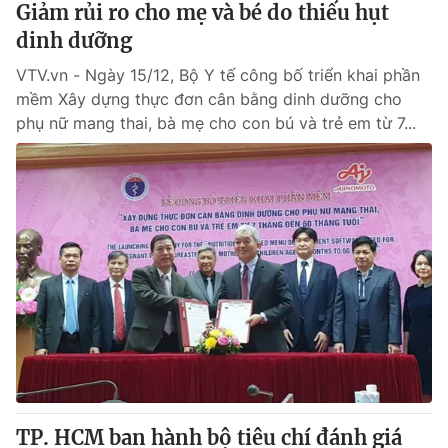
Giảm rủi ro cho mẹ và bé do thiếu hụt
dinh dưỡng
® Cấm sao chép dưới mọi hình thức nếu không có sự chấp
VTV.vn - Ngày 15/12, Bộ Y tế công bố triển khai phần
thuận bằng văn bản. Ghi rõ nguồn VTV.vn khi phát hành lại
thông tin từ website này.
mềm Xây dựng thực đơn cân bằng dinh dưỡng cho
phụ nữ mang thai, bà mẹ cho con bú và trẻ em từ 7...
TP. HCM ban hành bộ tiêu chí đánh giá