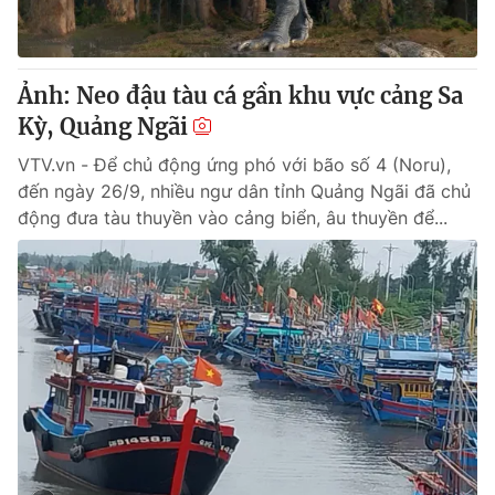
Thị trường 24h
Tấm lòng Việt
VTV4
Vươn mình bằng AI
Ảnh: Neo đậu tàu cá gần khu vực cảng Sa
Kỳ, Quảng Ngãi
VTV9
VTV8
VTV.vn - Để chủ động ứng phó với bão số 4 (Noru),
đến ngày 26/9, nhiều ngư dân tỉnh Quảng Ngãi đã chủ
Liên hệ tòa soạn
English
động đưa tàu thuyền vào cảng biển, âu thuyền để...
THỜI BÁO VTV
Theo dõi báo trên
Cơ quan chủ quản:
Đài Truyền hình Việt Nam
Cơ quan báo chí:
Thời báo VTV