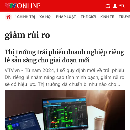
CHÍNH TRỊ
XÃ HỘI
PHÁP LUẬT
THẾ GIỚI
KINH TẾ
TRUYỀ
giảm rủi ro
Chuyên mục
Thị trường trái phiếu doanh nghiệp riêng
Chính trị
lẻ sẵn sàng cho giai đoạn mới
VTV.vn - Từ năm 2024, 1 số quy định mới về trái phiếu
Xã hội
DN riêng lẻ nhằm nâng cao tính minh bạch, giảm rủi ro
sẽ có hiệu lực. Thị trường đã chuẩn bị như nào cho...
Pháp luật
Y tế
Thế giới