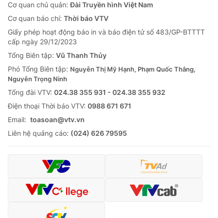
Cơ quan chủ quản:
Đài Truyền hình Việt Nam
Cơ quan báo chí:
Thời báo VTV
Giấy phép hoạt động báo in và báo điện tử số 483/GP-BTTTT
cấp ngày 29/12/2023
Tổng Biên tập:
Vũ Thanh Thủy
Phó Tổng Biên tập:
Nguyễn Thị Mỹ Hạnh, Phạm Quốc Thắng,
Nguyễn Trọng Ninh
Tổng đài VTV:
024.38 355 931 - 024.38 355 932
Ðiện thoại Thời báo VTV:
0988 671 671
Email:
toasoan@vtv.vn
Liên hệ quảng cáo:
(024) 626 79595