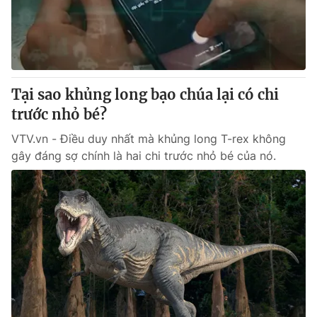
Giao lưu trực tuyến
Sản phẩm
Lịch phát sóng
Thị trường
Tư vấn
Tại sao khủng long bạo chúa lại có chi
Chuyên mục khác
trước nhỏ bé?
Emagazine
Podcast
VTV.vn - Điều duy nhất mà khủng long T-rex không
gây đáng sợ chính là hai chi trước nhỏ bé của nó.
Photo
Infographic
Video
Shorts video
VTV Money
VTV Thể thao
VTV Sức khoẻ
Bất động sản