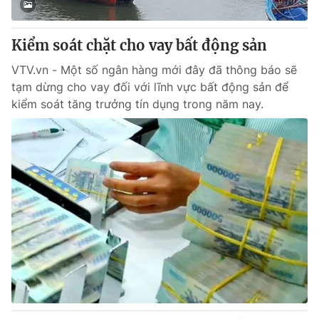
Giấy phép hoạt động báo in và báo điện tử số 483/GP-BTTTT
cấp ngày 29/12/2023
Kiểm soát chặt cho vay bất động sản
Tổng Biên tập:
Vũ Thanh Thủy
Phó Tổng Biên tập:
Nguyễn Thị Mỹ Hạnh, Phạm Quốc Thắng,
VTV.vn - Một số ngân hàng mới đây đã thông báo sẽ
Nguyễn Trọng Ninh
tạm dừng cho vay đối với lĩnh vực bất động sản để
Tổng đài VTV:
024.38 355 931 - 024.38 355 932
kiểm soát tăng trưởng tín dụng trong năm nay.
Ðiện thoại Thời báo VTV:
024.66 897 897
Email:
toasoan@vtv.vn
Liên hệ quảng cáo:
024-7300.7108