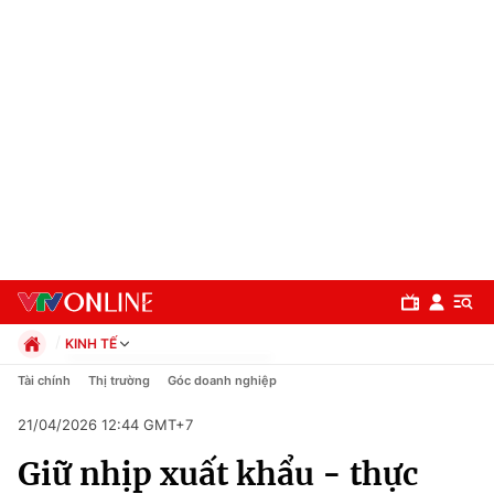
KINH TẾ
Chính trị
Tài chính
Thị trường
Góc doanh nghiệp
Xã hội
21/04/2026 12:44 GMT+7
Pháp luật
Chuyên mục
Kinh tế
Giữ nhịp xuất khẩu - thực
Thể thao