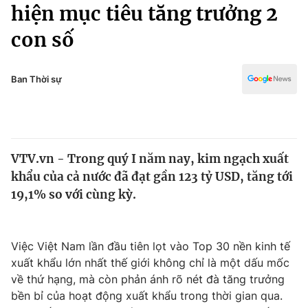
Chính trị
hiện mục tiêu tăng trưởng 2
Truyền hình
con số
Văn hóa - Giải trí
Xã hội
Y tế
Đời sống
Ban Thời sự
Pháp luật
Công nghệ
Giáo dục
Y tế
VTV.vn - Trong quý I năm nay, kim ngạch xuất
Thế giới
khẩu của cả nước đã đạt gần 123 tỷ USD, tăng tới
Tin tức
19,1% so với cùng kỳ.
Kinh tế
Thế giới đó đây
Tài chính
Dữ liệu và đời sống
Việc Việt Nam lần đầu tiên lọt vào Top 30 nền kinh tế
Câu chuyện quốc tế
Thị trường
xuất khẩu lớn nhất thế giới không chỉ là một dấu mốc
về thứ hạng, mà còn phản ánh rõ nét đà tăng trưởng
Truyền hình
Góc doanh nghiệp
bền bỉ của hoạt động xuất khẩu trong thời gian qua.