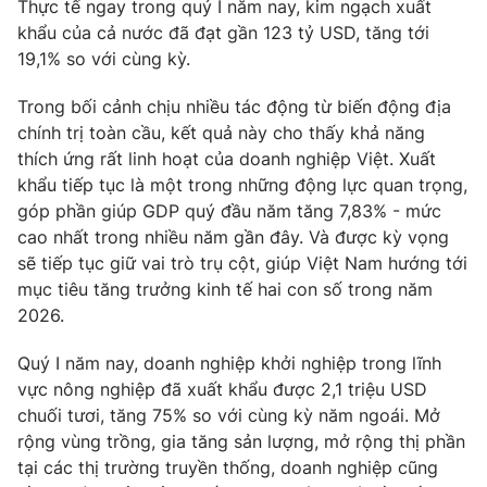
Phim VTV
Thực tế ngay trong quý I năm nay, kim ngạch xuất
Giải trí
khẩu của cả nước đã đạt gần 123 tỷ USD, tăng tới
Hậu trường
19,1% so với cùng kỳ.
Điện ảnh
Đời sống
Nhân vật
Trong bối cảnh chịu nhiều tác động từ biến động địa
Âm nhạc
Du lịch
chính trị toàn cầu, kết quả này cho thấy khả năng
Khán giả
Giáo dục
Sao
thích ứng rất linh hoạt của doanh nghiệp Việt. Xuất
Làm đẹp
Giải sao mai
khẩu tiếp tục là một trong những động lực quan trọng,
Tuyển sinh
góp phần giúp GDP quý đầu năm tăng 7,83% - mức
Công nghệ
Chất lượng cuộc sống
cao nhất trong nhiều năm gần đây. Và được kỳ vọng
Học trực tuyến
Hitech Công nghệ tương lai
sẽ tiếp tục giữ vai trò trụ cột, giúp Việt Nam hướng tới
Giao lưu trực tuyến
mục tiêu tăng trưởng kinh tế hai con số trong năm
Sản phẩm
2026.
Lịch phát sóng
Thị trường
Quý I năm nay, doanh nghiệp khởi nghiệp trong lĩnh
Tư vấn
vực nông nghiệp đã xuất khẩu được 2,1 triệu USD
chuối tươi, tăng 75% so với cùng kỳ năm ngoái. Mở
Chuyên mục khác
rộng vùng trồng, gia tăng sản lượng, mở rộng thị phần
Emagazine
Podcast
tại các thị trường truyền thống, doanh nghiệp cũng