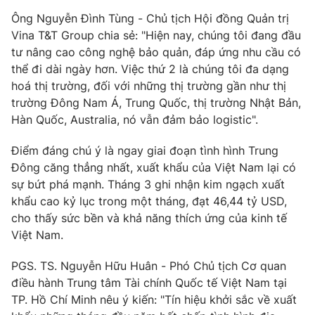
Ông Nguyễn Đình Tùng - Chủ tịch Hội đồng Quản trị
Vina T&T Group chia sẻ: "Hiện nay, chúng tôi đang đầu
tư nâng cao công nghệ bảo quản, đáp ứng nhu cầu có
THỜI BÁO VTV
thể đi dài ngày hơn. Việc thứ 2 là chúng tôi đa dạng
hoá thị trường, đối với những thị trường gần như thị
trường Đông Nam Á, Trung Quốc, thị trường Nhật Bản,
Hàn Quốc, Australia, nó vẫn đảm bảo logistic".
Theo dõi báo trên
Điểm đáng chú ý là ngay giai đoạn tình hình Trung
Đông căng thẳng nhất, xuất khẩu của Việt Nam lại có
Cơ quan chủ quản:
Đài Truyền hình Việt Nam
sự bứt phá mạnh. Tháng 3 ghi nhận kim ngạch xuất
Cơ quan báo chí:
Thời báo VTV
khẩu cao kỷ lục trong một tháng, đạt 46,44 tỷ USD,
Giấy phép hoạt động báo in và báo điện tử số 483/GP-BTTTT
cho thấy sức bền và khả năng thích ứng của kinh tế
cấp ngày 29/12/2023
Việt Nam.
Tổng Biên tập:
Vũ Thanh Thủy
PGS. TS. Nguyễn Hữu Huân - Phó Chủ tịch Cơ quan
Phó Tổng Biên tập:
Nguyễn Thị Mỹ Hạnh, Phạm Quốc Thắng,
điều hành Trung tâm Tài chính Quốc tế Việt Nam tại
Nguyễn Trọng Ninh
TP. Hồ Chí Minh nêu ý kiến: "Tín hiệu khởi sắc về xuất
Tổng đài VTV:
024.38 355 931 - 024.38 355 932