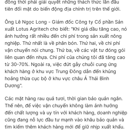
đồng thời phải giải quyết những thách thức lần đầu
tiên đối mặt do biến động địa chính trị trên thế giới.
Photo
Infographic
Ông Lê Ngọc Long - Giám đốc Công ty Cổ phần Sản
Video
Shorts video
xuất Lotus Agritech cho biết: "Khi giá dầu tăng cao, nó
ảnh hưởng rất nhiều đến chi phí trong sản xuất nông
nghiệp. Thứ nhất là về phân bón. Thứ hai, về chi phí
VTV Money
VTV Thể thao
vận chuyển nói chung. Thứ ba, về các vật tư đóng gói
liên quan đến nhựa. Chi phí của chúng tôi đã tăng cao
VTV Sức khoẻ
Bất động sản
từ 30-70%. Ngoài ra, việc đứt gẫy chuỗi cung ứng
khách hàng ở khu vực Trung Đông dẫn đến khủng
Thị trường 24h
Tấm lòng Việt
hoảng thừa cục bộ ở khu vực châu Á Thái Bình
Dương".
VTV4
Vươn mình bằng AI
Các mặt hàng rau quả tươi, thời gian bảo quản ngắn.
Thế nên, để việc vận chuyển không làm ảnh hưởng
VTV9
VTV8
đến chất lượng và uy tín với khách hàng, doanh nghiệp
cũng đang nỗ lực đầu tư mạnh vào khâu bảo quản và
tìm kiếm thêm khách hàng mới để giữ nhịp xuất khẩu.
Liên hệ tòa soạn
English