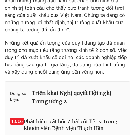
khẩu những tháng đầu năm bất chấp tình hình địa
Ðiện thoại Thời báo VTV:
024.66 897 897
chính trị toàn cầu cho thấy bức tranh tương đối tươi
Email:
toasoan@vtv.vn
sáng của xuất khẩu của Việt Nam. Chúng ta đang có
Liên hệ quảng cáo:
024-7300.7108
những hưởng lợi nhất định, thị trường xuất khẩu của
chúng ta tương đối ổn định".
Những kết quả ấn tượng của quý I đang tạo đà quan
trọng cho mục tiêu tăng trưởng kinh tế 2 con số. Việc
duy trì đà xuất khẩu sẽ đòi hỏi các doanh nghiệp tiếp
tục nâng cao giá trị gia tăng, đa dạng hóa thị trường
và xây dựng chuỗi cung ứng bền vững hơn.
Triển khai Nghị quyết Hội nghị
Dòng sự
kiện:
Trung ương 2
® Cấm sao chép dưới mọi hình thức nếu không có sự chấp
thuận bằng văn bản. Ghi rõ nguồn VTV.vn khi phát hành lại
thông tin từ website này.
Phát hiện, cất bốc 4 hài cốt liệt sĩ trong
10/06
khuôn viên Bệnh viện Thạch Hãn