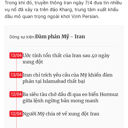
Trong khi đó, truyền thông Iran ngày 7/4 đưa tin nhiều
vụ nổ đã xảy ra trên đảo Kharg, trung tâm xuất khẩu
dầu mỏ quan trọng ngoài khơi Vịnh Persian.
Đàm phán Mỹ - Iran
Dòng sự kiện:
Ước tính tổn thất của Iran sau 40 ngày
13/04
xung đột
Iran chỉ trích yêu cầu của Mỹ khiến đàm
13/04
phán tại Islamabad thất bại
Ba siêu tàu chở dầu đi qua eo biển Hormuz
12/04
giữa lệnh ngừng bắn mong manh
Người Mỹ chia rẽ về xung đột Iran
12/04