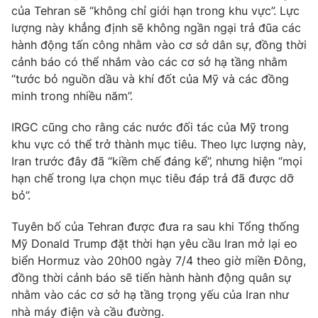
của Tehran sẽ “không chỉ giới hạn trong khu vực”. Lực
Photo
Infographic
lượng này khẳng định sẽ không ngần ngại trả đũa các
hành động tấn công nhằm vào cơ sở dân sự, đồng thời
cảnh báo có thể nhắm vào các cơ sở hạ tầng nhằm
Video
Shorts video
“tước bỏ nguồn dầu và khí đốt của Mỹ và các đồng
minh trong nhiều năm”.
VTV Money
VTV Thể thao
IRGC cũng cho rằng các nước đối tác của Mỹ trong
khu vực có thể trở thành mục tiêu. Theo lực lượng này,
VTV Sức khoẻ
Bất động sản
Iran trước đây đã “kiềm chế đáng kể”, nhưng hiện “mọi
hạn chế trong lựa chọn mục tiêu đáp trả đã được dỡ
Thị trường 24h
Tấm lòng Việt
bỏ”.
Tuyên bố của Tehran được đưa ra sau khi Tổng thống
VTV4
Vươn mình bằng AI
Mỹ Donald Trump đặt thời hạn yêu cầu Iran mở lại eo
biển Hormuz vào 20h00 ngày 7/4 theo giờ miền Đông,
VTV9
VTV8
đồng thời cảnh báo sẽ tiến hành hành động quân sự
nhằm vào các cơ sở hạ tầng trọng yếu của Iran như
Liên hệ tòa soạn
English
nhà máy điện và cầu đường.