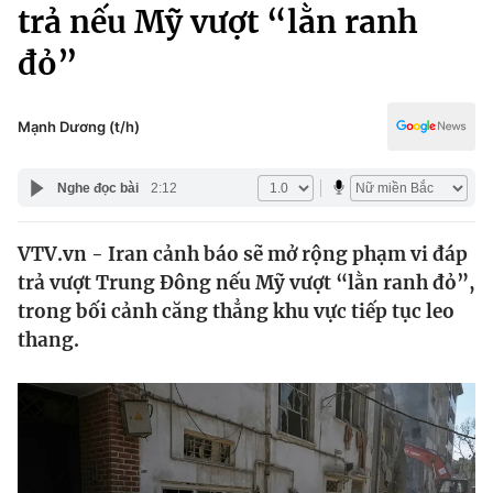
Chính trị
trả nếu Mỹ vượt “lằn ranh
Truyền hình
đỏ”
Văn hóa - Giải trí
Xã hội
Y tế
Đời sống
Mạnh Dương (t/h)
Pháp luật
Công nghệ
Giáo dục
Nghe đọc bài
2:12
Y tế
VTV.vn - Iran cảnh báo sẽ mở rộng phạm vi đáp
Thế giới
trả vượt Trung Đông nếu Mỹ vượt “lằn ranh đỏ”,
Tin tức
trong bối cảnh căng thẳng khu vực tiếp tục leo
Kinh tế
thang.
Thế giới đó đây
Tài chính
Dữ liệu và đời sống
Câu chuyện quốc tế
Thị trường
Truyền hình
Góc doanh nghiệp