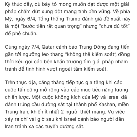
Ðiện thoại Thời báo VTV:
024.66 897 897
Kỳ thúc đẩy, dù bày tỏ mong muốn đạt được một giải
pháp chấm dứt xung đột mang tính bền vững. Về phía
Email:
toasoan@vtv.vn
Mỹ, ngày 6/4, Tổng thống Trump đánh giá đề xuất này
Liên hệ quảng cáo:
024-7300.7108
là một “bước tiến rất quan trọng” nhưng “chưa đủ tốt”
để phê chuẩn.
Cùng ngày 7/4, Qatar cảnh báo Trung Đông đang tiến
gần tới ngưỡng leo thang “không thể kiểm soát”, đồng
thời kêu gọi các bên khẩn trương tìm giải pháp nhằm
tránh để tình hình vượt ngoài tầm kiểm soát.
Trên thực địa, căng thẳng tiếp tục gia tăng khi các
cuộc tấn công mở rộng vào các mục tiêu năng lượng
chiến lược. Một cuộc không kích của Mỹ và Israel đã
đánh trúng cầu đường sắt tại thành phố Kashan, miền
® Cấm sao chép dưới mọi hình thức nếu không có sự chấp
Trung Iran, khiến ít nhất 2 người thiệt mạng. Vụ việc
thuận bằng văn bản. Ghi rõ nguồn VTV.vn khi phát hành lại
xảy ra chỉ vài giờ sau khi Israel cảnh báo người dân
thông tin từ website này.
Iran tránh xa các tuyến đường sắt.