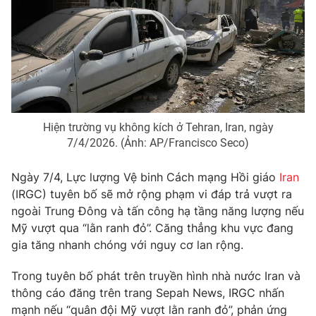
Phim VTV
Giải trí
Hậu trường
Điện ảnh
Đời sống
Nhân vật
Âm nhạc
Du lịch
Khán giả
Giáo dục
Sao
Làm đẹp
Giải sao mai
Tuyển sinh
Hiện trường vụ không kích ở Tehran, Iran, ngày
Công nghệ
Chất lượng cuộc sống
7/4/2026. (Ảnh: AP/Francisco Seco)
Học trực tuyến
Hitech Công nghệ tương lai
Ngày 7/4, Lực lượng Vệ binh Cách mạng Hồi giáo
Iran
Giao lưu trực tuyến
(IRGC) tuyên bố sẽ mở rộng phạm vi đáp trả vượt ra
Sản phẩm
ngoài Trung Đông và tấn công hạ tầng năng lượng nếu
Lịch phát sóng
Thị trường
Mỹ vượt qua “lằn ranh đỏ”. Căng thẳng khu vực đang
gia tăng nhanh chóng với nguy cơ lan rộng.
Tư vấn
Chuyên mục khác
Trong tuyên bố phát trên truyền hình nhà nước Iran và
thông cáo đăng trên trang Sepah News, IRGC nhấn
Emagazine
Podcast
mạnh nếu “quân đội Mỹ vượt lằn ranh đỏ”, phản ứng