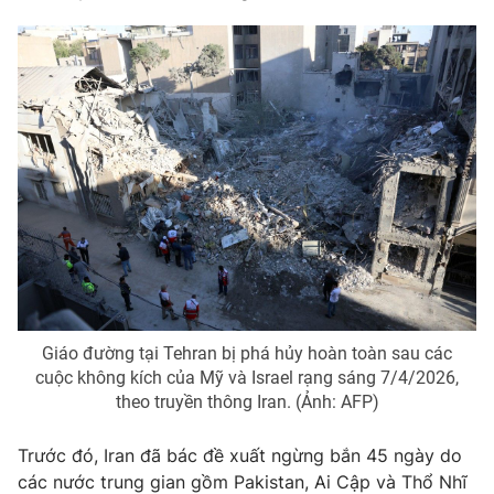
THỜI BÁO VTV
Theo dõi báo trên
Cơ quan chủ quản:
Đài Truyền hình Việt Nam
Cơ quan báo chí:
Thời báo VTV
Giấy phép hoạt động báo in và báo điện tử số 483/GP-BTTTT
Giáo đường tại Tehran bị phá hủy hoàn toàn sau các
cấp ngày 29/12/2023
cuộc không kích của Mỹ và Israel rạng sáng 7/4/2026,
Tổng Biên tập:
Vũ Thanh Thủy
theo truyền thông Iran. (Ảnh: AFP)
Phó Tổng Biên tập:
Nguyễn Thị Mỹ Hạnh, Phạm Quốc Thắng,
Nguyễn Trọng Ninh
Trước đó, Iran đã bác đề xuất ngừng bắn 45 ngày do
Tổng đài VTV:
024.38 355 931 - 024.38 355 932
các nước trung gian gồm Pakistan, Ai Cập và Thổ Nhĩ