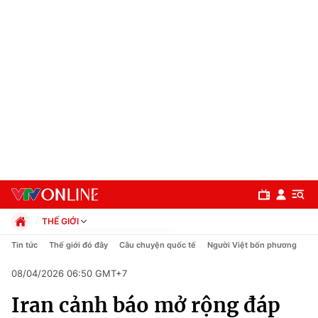
THẾ GIỚI
Chính trị
Tin tức
Thế giới đó đây
Câu chuyện quốc tế
Người Việt bốn phương
Xã hội
08/04/2026 06:50 GMT+7
Pháp luật
Chuyên mục
Kinh tế
Iran cảnh báo mở rộng đáp
Thể thao