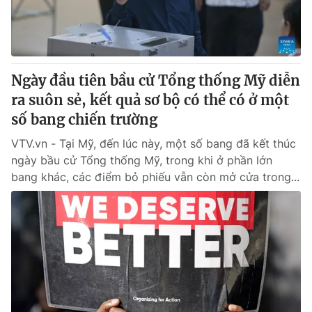
Giấy phép hoạt động báo in và báo điện tử số 483/GP-BTTTT
cấp ngày 29/12/2023
Tổng Biên tập:
Vũ Thanh Thủy
Phó Tổng Biên tập:
Nguyễn Thị Mỹ Hạnh, Phạm Quốc Thắng,
Ngày đầu tiên bầu cử Tổng thống Mỹ diễn
Nguyễn Trọng Ninh
Tổng đài VTV:
ra suôn sẻ, kết quả sơ bộ có thể có ở một
024.38 355 931 - 024.38 355 932
Ðiện thoại Thời báo VTV:
số bang chiến trường
024.66 897 897
Email:
toasoan@vtv.vn
VTV.vn - Tại Mỹ, đến lúc này, một số bang đã kết thúc
Liên hệ quảng cáo:
024-7300.7108
ngày bầu cử Tổng thống Mỹ, trong khi ở phần lớn
bang khác, các điểm bỏ phiếu vẫn còn mở cửa trong...