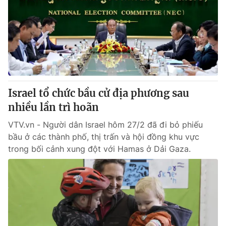
Tin tức
Kinh tế
Thế giới đó đây
Tài chính
Dữ liệu và đời sống
Câu chuyện quốc tế
Thị trường
Truyền hình
Góc doanh nghiệp
Israel tổ chức bầu cử địa phương sau
Phim VTV
nhiều lần trì hoãn
Giải trí
Hậu trường
VTV.vn - Người dân Israel hôm 27/2 đã đi bỏ phiếu
Điện ảnh
bầu ở các thành phố, thị trấn và hội đồng khu vực
Đời sống
Nhân vật
trong bối cảnh xung đột với Hamas ở Dải Gaza.
Âm nhạc
Du lịch
Khán giả
Giáo dục
Sao
Làm đẹp
Giải sao mai
Tuyển sinh
Công nghệ
Chất lượng cuộc sống
Học trực tuyến
Hitech Công nghệ tương lai