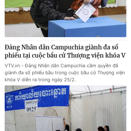
Giao lưu trực tuyến
Sản phẩm
Lịch phát sóng
Thị trường
Tư vấn
Chuyên mục khác
Đảng Nhân dân Campuchia giành đa số
Emagazine
Podcast
phiếu tại cuộc bầu cử Thượng viện khóa V
VTV.vn - Đảng Nhân dân Campuchia cầm quyền đã
Photo
Infographic
giành đa số phiếu bầu trong cuộc bầu cử Thượng viện
khóa V diễn ra trong ngày 25/2.
Video
Shorts video
VTV Money
VTV Thể thao
VTV Sức khoẻ
Bất động sản