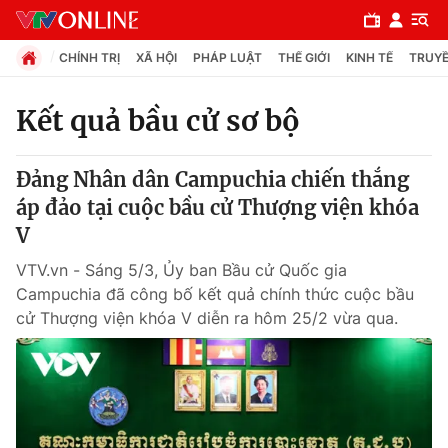
CHÍNH TRỊ
XÃ HỘI
PHÁP LUẬT
THẾ GIỚI
KINH TẾ
TRUYỀ
Kết quả bầu cử sơ bộ
Chuyên mục
Đảng Nhân dân Campuchia chiến thắng
Chính trị
áp đảo tại cuộc bầu cử Thượng viện khóa
V
Xã hội
VTV.vn - Sáng 5/3, Ủy ban Bầu cử Quốc gia
Campuchia đã công bố kết quả chính thức cuộc bầu
Pháp luật
cử Thượng viện khóa V diễn ra hôm 25/2 vừa qua.
Y tế
Thế giới