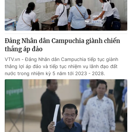
Thị trường 24h
Tấm lòng Việt
VTV4
Vươn mình bằng AI
VTV9
VTV8
Đảng Nhân dân Campuchia giành chiến
thắng áp đảo
Liên hệ tòa soạn
English
VTV.vn - Đảng Nhân dân Campuchia tiếp tục giành
thắng lợi áp đảo và tiếp tục nhiệm vụ lãnh đạo đất
nước trong nhiệm kỳ 5 năm tới 2023 - 2028.
THỜI BÁO VTV
Theo dõi báo trên
Cơ quan chủ quản:
Đài Truyền hình Việt Nam
Cơ quan báo chí:
Thời báo VTV