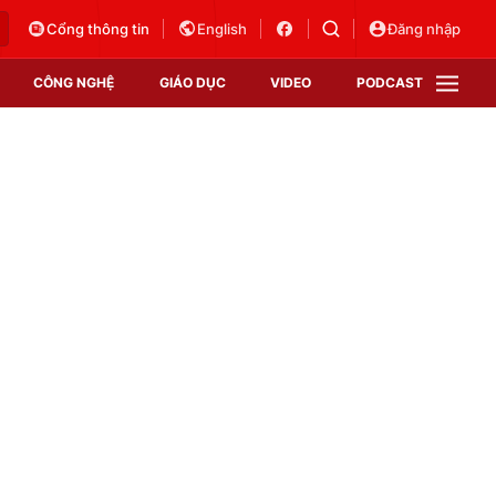
Cổng thông tin
English
Đăng nhập
CÔNG NGHỆ
GIÁO DỤC
VIDEO
PODCAST
VTV Money
VTV Thể thao
VTV Sức khoẻ
Bất động sản
Thị trường 24h
Tấm lòng Việt
Vươn mình bằng AI
VTV4
VTV8
VTV9
Lịch phát sóng
Giao lưu trực tuyến
Sự kiện