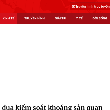
Truyền hình trực tuyến
KINH TẾ
TRUYỀN HÌNH
GIẢI TRÍ
Y TẾ
ĐỜI SỐNG
Pháp luật
Y tế
Truyền hình
Multimedia
Phim VTV
Video
Hậu trường
Shorts video
Nhân vật
Podcast
Khán giả
EMagazine
Giải sao mai
Photo
c đua kiểm soát khoáng sản quan
Infographic