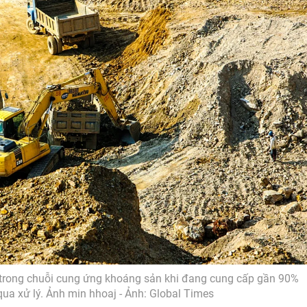
ớn trong chuỗi cung ứng khoáng sản khi đang cung cấp gần 90%
ua xử lý. Ảnh min hhoaj - Ảnh: Global Times