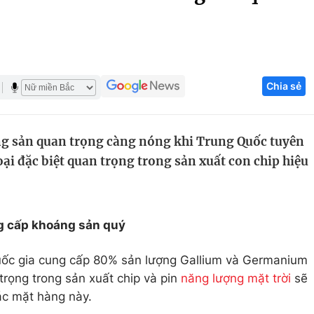
Góc ảnh
Giáo dục
Công nghệ
Chia sẻ
Tuyển sinh
Hitech Công ng
Học trực tuyến
Sản phẩm
g sản quan trọng càng nóng khi Trung Quốc tuyên
g
Thị trường
oại đặc biệt quan trọng trong sản xuất con chip hiệu
Tư vấn
g cấp khoáng sản quý
quốc gia cung cấp 80% sản lượng Gallium và Germanium
rọng trong sản xuất chip và pin
năng lượng mặt trời
sẽ
ác mặt hàng này.