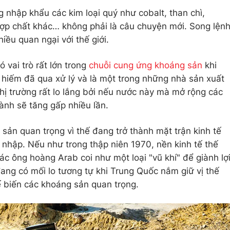
 nhập khẩu các kim loại quý như cobalt, than chì,
 hợp chất khác… không phải là câu chuyện mới. Song lện
iều quan ngại với thế giới.
 vai trò rất lớn trong
chuỗi cung ứng khoáng sản
khi
hiếm đã qua xử lý và là một trong những nhà sản xuất
 thị trường rất lo lắng bởi nếu nước này mà mở rộng các
ành sẽ tăng gấp nhiều lần.
ản quan trọng vì thế đang trở thành mặt trận kinh tế
 nhập. Nếu như trong thập niên 1970, nền kinh tế thế
ác ông hoàng Arab coi như một loại "vũ khí" để giành lợ
 đang có mối lo tương tự khi Trung Quốc nắm giữ vị thế
ế biến các khoáng sản quan trọng.