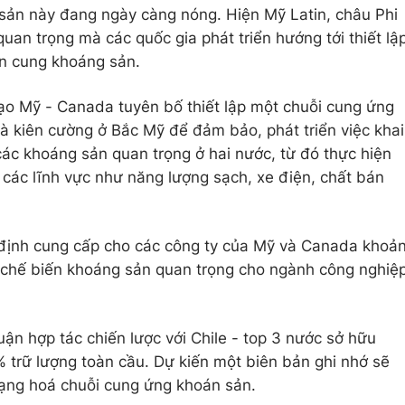
 sản này đang ngày càng nóng. Hiện Mỹ Latin, châu Phi
an trọng mà các quốc gia phát triển hướng tới thiết lậ
n cung khoáng sản.
ạo Mỹ - Canada tuyên bố thiết lập một chuỗi cung ứng
 kiên cường ở Bắc Mỹ để đảm bảo, phát triển việc khai
 các khoáng sản quan trọng ở hai nước, từ đó thực hiện
các lĩnh vực như năng lượng sạch, xe điện, chất bán
định cung cấp cho các công ty của Mỹ và Canada khoả
c, chế biến khoáng sản quan trọng cho ngành công nghiệ
ận hợp tác chiến lược với Chile - top 3 nước sở hữu
6% trữ lượng toàn cầu. Dự kiến một biên bản ghi nhớ sẽ
ạng hoá chuỗi cung ứng khoán sản.