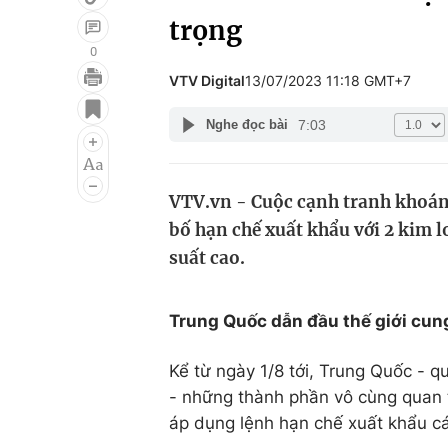
trọng
0
VTV Digital
13/07/2023 11:18 GMT+7
Giải trí
Đời sống
7:03
Nghe đọc bài
Điện ảnh
Du lịch
Âm nhạc
Làm đẹp
VTV.vn - Cuộc cạnh tranh khoán
Sao
Chất lượng cuộc sốn
bố hạn chế xuất khẩu với 2 kim l
suất cao.
Trung Quốc dẫn đầu thế giới cun
Kể từ ngày 1/8 tới, Trung Quốc - 
- những thành phần vô cùng quan t
áp dụng lệnh hạn chế xuất khẩu c