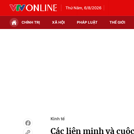
Thứ Năm, 6/8/2026
CHÍNH TRỊ
XÃ HỘI
PHÁP LUẬT
THẾ GIỚI
Chính trị
Xã hội
Thế giới
Kinh tế
Tin tức
Tài chính
Thế giới đó đây
Thị trường
Câu chuyện quốc tế
Góc doanh nghiệp
Dữ liệu và đời sống
Kinh tế
Các liên minh và cuộ