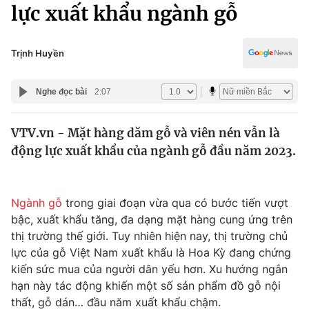
Chính trị
lực xuất khẩu ngành gỗ
Truyền hình
Văn hóa - Giải trí
Xã hội
Y tế
Trịnh Huyền
Đời sống
Pháp luật
Công nghệ
Nghe đọc bài
2:07
Giáo dục
Y tế
VTV.vn - Mặt hàng dăm gỗ và viên nén vẫn là
động lực xuất khẩu của ngành gỗ đầu năm 2023.
Thế giới
Tin tức
Ngành gỗ
trong giai đoạn vừa qua có bước tiến vượt
Kinh tế
bậc, xuất khẩu tăng, đa dạng mặt hàng cung ứng trên
Thế giới đó đây
Tài chính
thị trường thế giới. Tuy nhiên hiện nay, thị trường chủ
Dữ liệu và đời sống
Câu chuyện quốc tế
lực của gỗ Việt Nam xuất khẩu là Hoa Kỳ đang chứng
Thị trường
kiến sức mua của người dân yếu hơn. Xu hướng ngắn
Truyền hình
hạn này tác động khiến một số sản phẩm đồ gỗ nội
Góc doanh nghiệp
thất, gỗ dán… đầu năm xuất khẩu chậm.