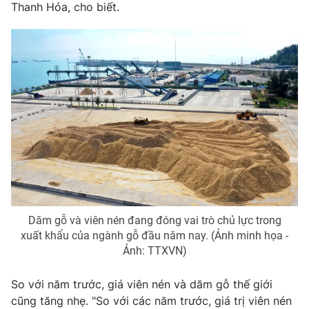
Thanh Hóa, cho biết.
Photo
Infographic
Video
Shorts video
VTV Money
VTV Thể thao
VTV Sức khoẻ
Bất động sản
Thị trường 24h
Tấm lòng Việt
Dăm gỗ và viên nén đang đóng vai trò chủ lực trong
VTV4
Vươn mình bằng AI
xuất khẩu của ngành gỗ đầu năm nay. (Ảnh minh họa -
Ảnh: TTXVN)
VTV9
VTV8
So với năm trước, giá viên nén và dăm gỗ thế giới
cũng tăng nhẹ. "So với các năm trước, giá trị viên nén
Liên hệ tòa soạn
English