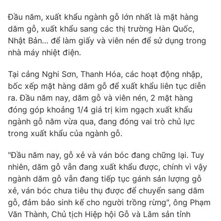
Phim VTV
Giải trí
Đầu năm, xuất khẩu ngành gỗ lớn nhất là mặt hàng
Hậu trường
dăm gỗ, xuất khẩu sang các thị trường Hàn Quốc,
Điện ảnh
Đời sống
Nhật Bản… để làm giấy và viên nén để sử dụng trong
Nhân vật
Âm nhạc
nhà máy nhiệt điện.
Du lịch
Khán giả
Giáo dục
Sao
Tại cảng Nghi Sơn, Thanh Hóa, các hoạt động nhập,
Làm đẹp
Giải sao mai
bốc xếp mặt hàng dăm gỗ để xuất khẩu liên tục diễn
Tuyển sinh
Công nghệ
ra. Đầu năm nay, dăm gỗ và viên nén, 2 mặt hàng
Chất lượng cuộc sống
Học trực tuyến
đóng góp khoảng 1/4 giá trị kim ngạch xuất khẩu
Hitech Công nghệ tương lai
ngành gỗ năm vừa qua, đang đóng vai trò chủ lực
Giao lưu trực tuyến
trong xuất khẩu của ngành gỗ.
Sản phẩm
Lịch phát sóng
"Đầu năm nay, gỗ xẻ và ván bóc đang chững lại. Tuy
Thị trường
nhiên, dăm gỗ vẫn đang xuất khẩu được, chính vì vậy
Tư vấn
ngành dăm gỗ vẫn đang tiếp tục gánh sản lượng gỗ
Chuyên mục khác
xẻ, ván bóc chưa tiêu thụ được để chuyển sang dăm
gỗ, đảm bảo sinh kế cho người trồng rừng", ông Phạm
Emagazine
Podcast
Văn Thành, Chủ tịch Hiệp hội Gỗ và Lâm sản tỉnh