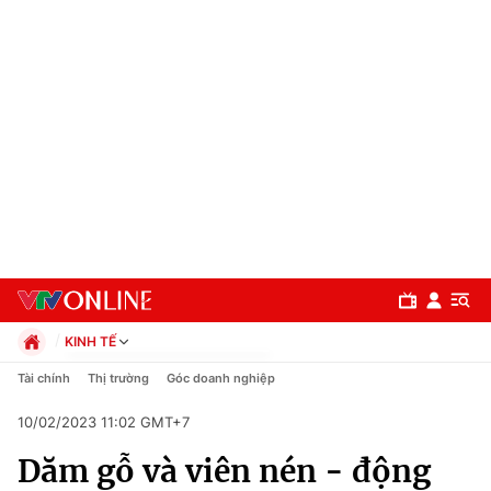
KINH TẾ
Chính trị
Tài chính
Thị trường
Góc doanh nghiệp
Xã hội
10/02/2023 11:02 GMT+7
Pháp luật
Chuyên mục
Kinh tế
Dăm gỗ và viên nén - động
Thể thao