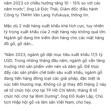
năm 2023 có chiều hướng tăng 10 - 15% so với các
năm trước", ông Lê Đức Thái, Giám đốc điều hành
Công ty TNHH Văn Lang Yufukuya, thông tin.
THỜI BÁO VTV
Mặc dù 2 mặt hàng xuất khẩu khá tích cực, tuy nhiên
tỷ trọng xuất khẩu của 2 mặt hàng này không quá lớn.
Ngành gỗ đang tìm kiếm đơn hàng cho các mặt hàng
đồ gỗ, gỗ dán...
Theo dõi báo trên
"Năm 2023, ngành gỗ đặt mục tiêu xuất khẩu 17,5 tỷ
USD. Trong những tháng đầu năm, ngành gỗ vẫn tăng
Cơ quan chủ quản:
Đài Truyền hình Việt Nam
trưởng nhờ sản phẩm viên nén và dăm gỗ. Để thúc
Cơ quan báo chí:
Thời báo VTV
đẩy các sản phẩm chế biến sâu xuất khẩu, ngành gỗ
Giấy phép hoạt động báo in và báo điện tử số 483/GP-BTTTT
đang tiến hàng đồng loạt các giải pháp, đặc biệt là
cấp ngày 29/12/2023
xúc tiến thương mại. Không có gì thay đổi tháng 2 này
Tổng Biên tập:
Vũ Thanh Thủy
sẽ tổ chức hội chợ tại TP Hồ Chí Minh, tháng 8 tổ
Phó Tổng Biên tập:
Nguyễn Thị Mỹ Hạnh, Phạm Quốc Thắng,
chức hội chợ tại Bình Dương", ông Đỗ Xuân Lập, Chủ
Nguyễn Trọng Ninh
tịch Hiệp hội gỗ và lâm sản Việt Nam, cho hay.
Tổng đài VTV:
024.38 355 931 - 024.38 355 932