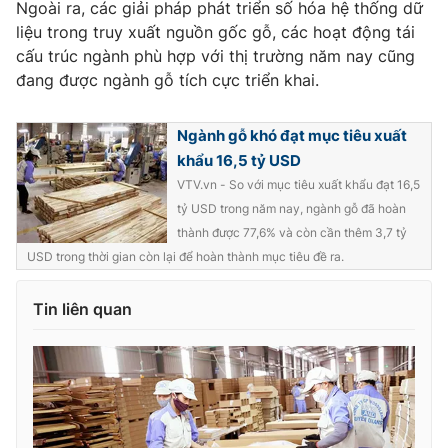
Ngoài ra, các giải pháp phát triển số hóa hệ thống dữ
Ðiện thoại Thời báo VTV:
024.66 897 897
liệu trong truy xuất nguồn gốc gỗ, các hoạt động tái
Email:
toasoan@vtv.vn
cấu trúc ngành phù hợp với thị trường năm nay cũng
Liên hệ quảng cáo:
024-7300.7108
đang được ngành gỗ tích cực triển khai.
Ngành gỗ khó đạt mục tiêu xuất
khẩu 16,5 tỷ USD
VTV.vn - So với mục tiêu xuất khẩu đạt 16,5
tỷ USD trong năm nay, ngành gỗ đã hoàn
thành được 77,6% và còn cần thêm 3,7 tỷ
USD trong thời gian còn lại để hoàn thành mục tiêu đề ra.
Tin liên quan
® Cấm sao chép dưới mọi hình thức nếu không có sự chấp
thuận bằng văn bản. Ghi rõ nguồn VTV.vn khi phát hành lại
thông tin từ website này.