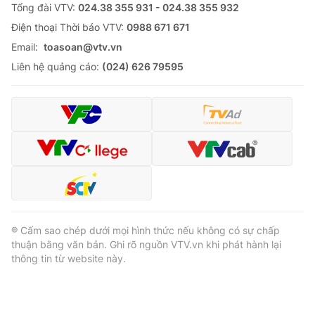
Tổng đài VTV:
024.38 355 931 - 024.38 355 932
Ðiện thoại Thời báo VTV:
0988 671 671
Email:
toasoan@vtv.vn
Liên hệ quảng cáo:
(024) 626 79595
® Cấm sao chép dưới mọi hình thức nếu không có sự chấp
thuận bằng văn bản. Ghi rõ nguồn VTV.vn khi phát hành lại
thông tin từ website này.