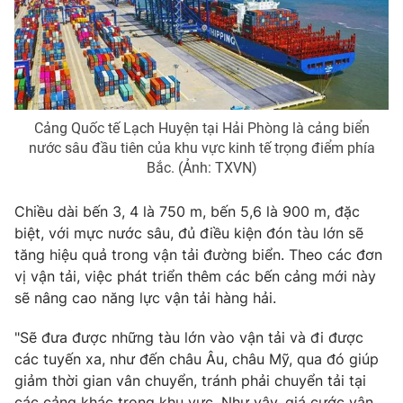
Photo
Infographic
Video
Shorts video
Cảng Quốc tế Lạch Huyện tại Hải Phòng là cảng biển
VTV Money
VTV Thể thao
nước sâu đầu tiên của khu vực kinh tế trọng điểm phía
Bắc. (Ảnh: TXVN)
VTV Sức khoẻ
Bất động sản
Chiều dài bến 3, 4 là 750 m, bến 5,6 là 900 m, đặc
biệt, với mực nước sâu, đủ điều kiện đón tàu lớn sẽ
Thị trường 24h
Tấm lòng Việt
tăng hiệu quả trong vận tải đường biển. Theo các đơn
vị vận tải, việc phát triển thêm các bến cảng mới này
VTV4
Vươn mình bằng AI
sẽ nâng cao năng lực vận tải hàng hải.
"Sẽ đưa được những tàu lớn vào vận tải và đi được
VTV9
VTV8
các tuyến xa, như đến châu Âu, châu Mỹ, qua đó giúp
giảm thời gian vân chuyển, tránh phải chuyển tải tại
Liên hệ tòa soạn
English
các cảng khác trong khu vực. Như vậy, giá cước vận