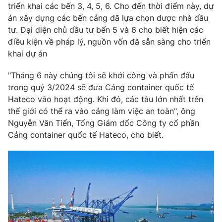
Phim VTV
triển khai các bến 3, 4, 5, 6. Cho đến thời điểm này, dự
Giải trí
án xây dựng các bến cảng đã lựa chọn được nhà đầu
Hậu trường
tư. Đại diện chủ đầu tư bến 5 và 6 cho biết hiện các
Điện ảnh
Đời sống
điều kiện về pháp lý, nguồn vốn đã sẵn sàng cho triển
Nhân vật
Âm nhạc
khai dự án
Du lịch
Khán giả
Giáo dục
Sao
"Tháng 6 này chúng tôi sẽ khởi công và phấn đấu
Làm đẹp
Giải sao mai
trong quý 3/2024 sẽ đưa Cảng container quốc tế
Tuyển sinh
Công nghệ
Hateco vào hoạt động. Khi đó, các tàu lớn nhất trên
Chất lượng cuộc sống
Học trực tuyến
thế giới có thể ra vào cảng làm việc an toàn", ông
Hitech Công nghệ tương lai
Nguyễn Văn Tiến, Tổng Giám đốc Công ty cổ phần
Giao lưu trực tuyến
Cảng container quốc tế Hateco, cho biết.
Sản phẩm
Lịch phát sóng
Thị trường
Tư vấn
Chuyên mục khác
Emagazine
Podcast