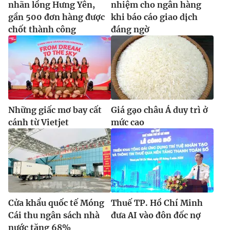
nhãn lồng Hưng Yên,
nhiệm cho ngân hàng
gần 500 đơn hàng được
khi báo cáo giao dịch
chốt thành công
đáng ngờ
Những giấc mơ bay cất
Giá gạo châu Á duy trì ở
cánh từ Vietjet
mức cao
Cửa khẩu quốc tế Móng
Thuế TP. Hồ Chí Minh
Cái thu ngân sách nhà
đưa AI vào đôn đốc nợ
nước tăng 68%