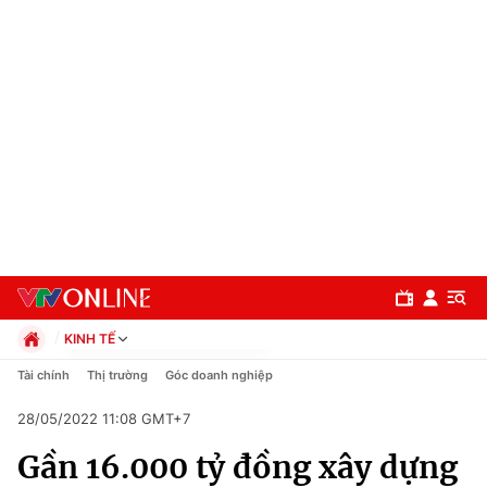
KINH TẾ
Chính trị
Tài chính
Thị trường
Góc doanh nghiệp
Xã hội
28/05/2022 11:08 GMT+7
Pháp luật
Chuyên mục
Kinh tế
Gần 16.000 tỷ đồng xây dựng
Thể thao