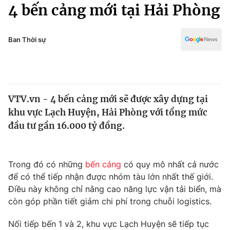
Chính trị
4 bến cảng mới tại Hải Phòng
Truyền hình
Văn hóa - Giải trí
Xã hội
Y tế
Ban Thời sự
Đời sống
Pháp luật
Công nghệ
Giáo dục
Y tế
VTV.vn - 4 bến cảng mới sẽ được xây dựng tại
khu vực Lạch Huyện, Hải Phòng với tổng mức
Thế giới
đầu tư gần 16.000 tỷ đồng.
Tin tức
Kinh tế
Thế giới đó đây
Trong đó có những
bến cảng
có quy mô nhất cả nước
Tài chính
để có thể tiếp nhận được nhóm tàu lớn nhất thế giới.
Dữ liệu và đời sống
Câu chuyện quốc tế
Điều này không chỉ nâng cao năng lực vận tải biển, mà
Thị trường
còn góp phần tiết giảm chi phí trong chuỗi logistics.
Truyền hình
Góc doanh nghiệp
Nối tiếp bến 1 và 2, khu vực Lạch Huyện sẽ tiếp tục