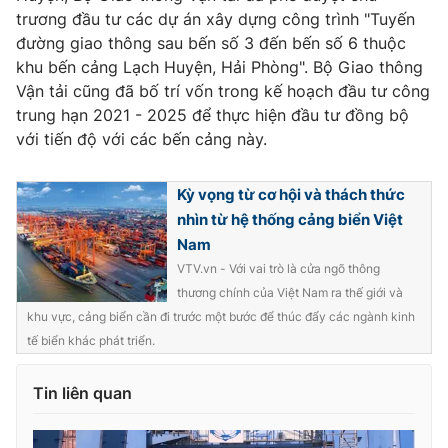
Ðiện thoại Thời báo VTV:
024.66 897 897
trương đầu tư các dự án xây dựng công trình "Tuyến
Email:
toasoan@vtv.vn
đường giao thông sau bến số 3 đến bến số 6 thuộc
khu bến cảng Lạch Huyện, Hải Phòng". Bộ Giao thông
Liên hệ quảng cáo:
024-7300.7108
Vận tải cũng đã bố trí vốn trong kế hoạch đầu tư công
trung hạn 2021 - 2025 để thực hiện đầu tư đồng bộ
với tiến độ với các bến cảng này.
Kỳ vọng từ cơ hội và thách thức
nhìn từ hệ thống cảng biển Việt
Nam
VTV.vn - Với vai trò là cửa ngõ thông
thương chính của Việt Nam ra thế giới và
khu vực, cảng biển cần đi trước một bước để thúc đẩy các ngành kinh
tế biển khác phát triển.
® Cấm sao chép dưới mọi hình thức nếu không có sự chấp
thuận bằng văn bản. Ghi rõ nguồn VTV.vn khi phát hành lại
thông tin từ website này.
Tin liên quan