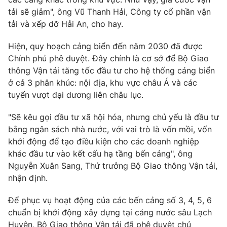
tải sẽ giảm", ông Vũ Thanh Hải, Công ty cổ phần vận
tải và xếp dỡ Hải An, cho hay.
Hiện, quy hoạch cảng biển đến năm 2030 đã được
THỜI BÁO VTV
Chính phủ phê duyệt. Đây chính là cơ sở để Bộ Giao
thông Vận tải tăng tốc đầu tư cho hệ thống cảng biển
ở cả 3 phân khúc: nội địa, khu vực châu Á và các
tuyến vượt đại dương liên châu lục.
Theo dõi báo trên
"Sẽ kêu gọi đầu tư xã hội hóa, nhưng chủ yếu là đầu tư
Cơ quan chủ quản:
Đài Truyền hình Việt Nam
bằng ngân sách nhà nước, với vai trò là vốn mồi, vốn
khởi động để tạo điều kiện cho các doanh nghiệp
Cơ quan báo chí:
Thời báo VTV
khác đầu tư vào kết cấu hạ tầng bến cảng", ông
Giấy phép hoạt động báo in và báo điện tử số 483/GP-BTTTT
Nguyễn Xuân Sang, Thứ trưởng Bộ Giao thông Vận tải,
cấp ngày 29/12/2023
nhận định.
Tổng Biên tập:
Vũ Thanh Thủy
Phó Tổng Biên tập:
Nguyễn Thị Mỹ Hạnh, Phạm Quốc Thắng,
Để phục vụ hoạt động của các bến cảng số 3, 4, 5, 6
Nguyễn Trọng Ninh
chuẩn bị khởi động xây dựng tại cảng nước sâu Lạch
Tổng đài VTV:
024.38 355 931 - 024.38 355 932
Huyện, Bộ Giao thông Vận tải đã phê duyệt chủ