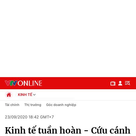
KINH TẾ
Chính trị
Tài chính
Thị trường
Góc doanh nghiệp
Xã hội
23/09/2020 18:42 GMT+7
Pháp luật
Chuyên mục
Kinh tế
Kinh tế tuần hoàn - Cứu cánh
Thể thao