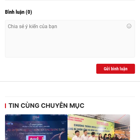
Bình luận
(
0
)
Gửi bình luận
TIN CÙNG CHUYÊN MỤC