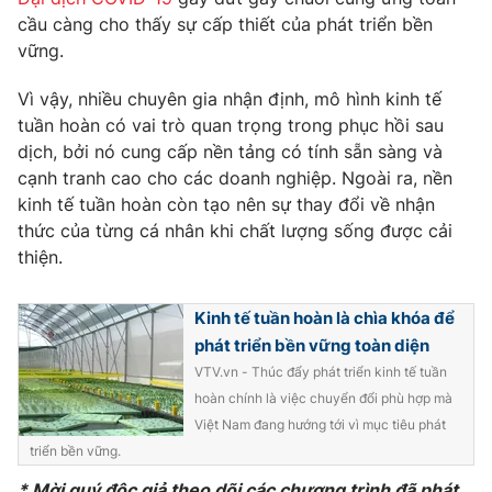
cầu càng cho thấy sự cấp thiết của phát triển bền
vững.
Vì vậy, nhiều chuyên gia nhận định, mô hình kinh tế
THỜI BÁO VTV
tuần hoàn có vai trò quan trọng trong phục hồi sau
dịch, bởi nó cung cấp nền tảng có tính sẵn sàng và
cạnh tranh cao cho các doanh nghiệp. Ngoài ra, nền
kinh tế tuần hoàn còn tạo nên sự thay đổi về nhận
Theo dõi báo trên
thức của từng cá nhân khi chất lượng sống được cải
thiện.
Cơ quan chủ quản:
Đài Truyền hình Việt Nam
Cơ quan báo chí:
Thời báo VTV
Kinh tế tuần hoàn là chìa khóa để
Giấy phép hoạt động báo in và báo điện tử số 483/GP-BTTTT
phát triển bền vững toàn diện
cấp ngày 29/12/2023
VTV.vn - Thúc đẩy phát triển kinh tế tuần
Tổng Biên tập:
Vũ Thanh Thủy
hoàn chính là việc chuyển đổi phù hợp mà
Phó Tổng Biên tập:
Nguyễn Thị Mỹ Hạnh, Phạm Quốc Thắng,
Việt Nam đang hướng tới vì mục tiêu phát
Nguyễn Trọng Ninh
triển bền vững.
Tổng đài VTV:
024.38 355 931 - 024.38 355 932
* Mời quý độc giả theo dõi các chương trình đã phát