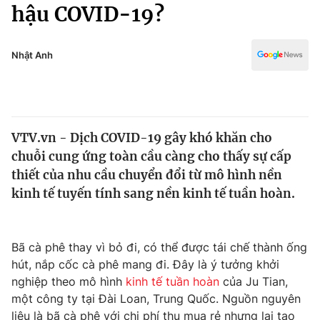
Chính trị
hậu COVID-19?
Truyền hình
Văn hóa - Giải trí
Xã hội
Y tế
Nhật Anh
Đời sống
Pháp luật
Công nghệ
Giáo dục
Y tế
VTV.vn - Dịch COVID-19 gây khó khăn cho
chuỗi cung ứng toàn cầu càng cho thấy sự cấp
Thế giới
thiết của nhu cầu chuyển đổi từ mô hình nền
kinh tế tuyến tính sang nền kinh tế tuần hoàn.
Tin tức
Kinh tế
Thế giới đó đây
Tài chính
Bã cà phê thay vì bỏ đi, có thể được tái chế thành ống
Dữ liệu và đời sống
Câu chuyện quốc tế
hút, nắp cốc cà phê mang đi. Đây là ý tưởng khởi
Thị trường
nghiệp theo mô hình
kinh tế tuần hoàn
của Ju Tian,
Truyền hình
Góc doanh nghiệp
một công ty tại Đài Loan, Trung Quốc. Nguồn nguyên
liệu là bã cà phê với chi phí thu mua rẻ nhưng lại tạo