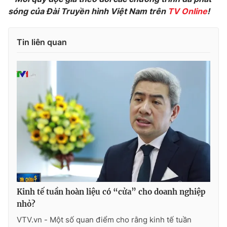
Ðiện thoại Thời báo VTV:
024.66 897 897
sóng của Đài Truyền hình Việt Nam trên
TV Online
!
Email:
toasoan@vtv.vn
Liên hệ quảng cáo:
024-7300.7108
Tin liên quan
® Cấm sao chép dưới mọi hình thức nếu không có sự chấp
thuận bằng văn bản. Ghi rõ nguồn VTV.vn khi phát hành lại
Kinh tế tuần hoàn liệu có “cửa” cho doanh nghiệp
thông tin từ website này.
nhỏ?
VTV.vn - Một số quan điểm cho rằng kinh tế tuần