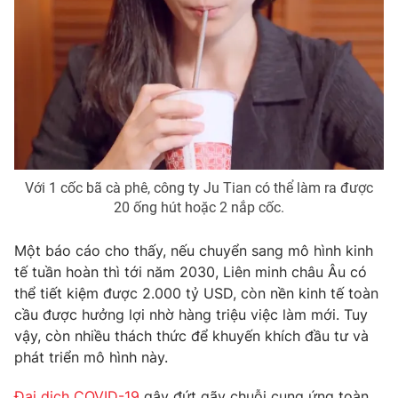
Photo
Infographic
Video
Shorts video
VTV Money
VTV Thể thao
VTV Sức khoẻ
Bất động sản
Với 1 cốc bã cà phê, công ty Ju Tian có thể làm ra được
20 ống hút hoặc 2 nắp cốc.
Thị trường 24h
Tấm lòng Việt
Một báo cáo cho thấy, nếu chuyển sang mô hình kinh
tế tuần hoàn thì tới năm 2030, Liên minh châu Âu có
VTV4
Vươn mình bằng AI
thể tiết kiệm được 2.000 tỷ USD, còn nền kinh tế toàn
cầu được hưởng lợi nhờ hàng triệu việc làm mới. Tuy
vậy, còn nhiều thách thức để khuyến khích đầu tư và
VTV9
VTV8
phát triển mô hình này.
Liên hệ tòa soạn
English
Đại dịch COVID-19
gây đứt gãy chuỗi cung ứng toàn