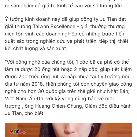
Phim VTV
ra sản phẩm có giá trị kinh tế cao với số lượng lớn.
Giải trí
Hậu trường
Ý tưởng kinh doanh này đã giúp công ty Ju Tian đạt
Điện ảnh
Đời sống
Nhân vật
giải thưởng Taiwan Excellence - giải thưởng thường
Âm nhạc
niên tôn vinh các doanh nghiệp có những bước tiến
Du lịch
Khán giả
xuất sắc trong nghiên cứu và phát triển, tiếp thị, thiết
Giáo dục
Sao
kế, chất lượng và sản xuất.
Làm đẹp
Giải sao mai
Tuyển sinh
Công nghệ
Chất lượng cuộc sống
"Với công nghệ của chúng tôi, 1 cốc bã cà phê có thể
Học trực tuyến
làm ra được 20 ống hút hoặc 2 nắp cốc, giúp tiết kiệm
Hitech Công nghệ tương lai
được 200 triệu ống hút và nắp nhựa tại thị trường nội
Giao lưu trực tuyến
địa từ năm 2018. Hiện chúng tôi còn chuyển giao công
Sản phẩm
nghệ cho hơn 30 quốc gia trên thế giới như Nhật Bản,
Lịch phát sóng
Thị trường
Việt Nam, Ấn Độ, với kỳ vọng cùng bảo vệ môi
trường", ông Huang Chien-Chung, Giám đốc điều hành
Tư vấn
Ju Tian, cho biết.
Chuyên mục khác
Emagazine
Podcast