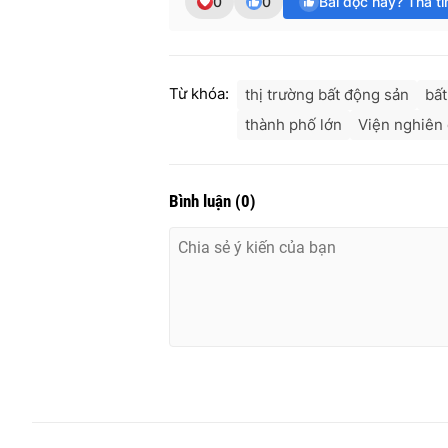
0
0
Bài đọc hay? Thả t
Từ khóa:
thị trường bất động sản
bất
thành phố lớn
Viện nghiên
Bình luận
(
0
)