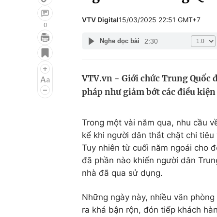
VTV Digital
15/03/2025 22:51 GMT+7
0
2:30
Nghe đọc bài
Giải trí
Đời sống
Điện ảnh
Du lịch
VTV.vn - Giới chức Trung Quốc 
Âm nhạc
Làm đẹp
pháp như giảm bớt các điều kiện 
Sao
Chất lượng cuộc sốn
Trong một vài năm qua, nhu cầu về
kể khi người dân thắt chặt chi tiê
Tuy nhiên từ cuối năm ngoái cho đ
đã phần nào khiến người dân Trung
nhà đã qua sử dụng.
Những ngày này, nhiều văn phòng 
ra khá bận rộn, đón tiếp khách hà