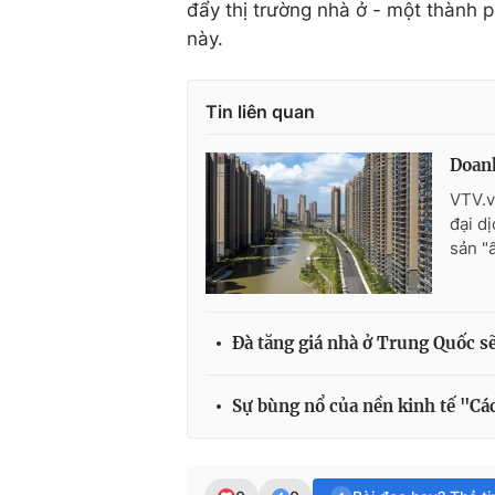
đẩy thị trường nhà ở - một thành p
này.
Tin liên quan
Doan
VTV.v
đại d
sản "ấ
Đà tăng giá nhà ở Trung Quốc sẽ
Sự bùng nổ của nền kinh tế "Cá