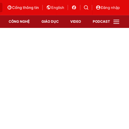
Cổng thông tin
English
Đăng nhập
CÔNG NGHỆ
GIÁO DỤC
VIDEO
PODCAST
VTV Money
VTV Thể thao
VTV Sức khoẻ
Bất động sản
Thị trường 24h
Tấm lòng Việt
Vươn mình bằng AI
VTV4
VTV8
VTV9
Lịch phát sóng
Giao lưu trực tuyến
Sự kiện