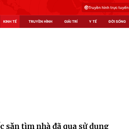
Truyền hình trực tuyến
KINH TẾ
TRUYỀN HÌNH
GIẢI TRÍ
Y TẾ
ĐỜI SỐNG
Pháp luật
Y tế
Truyền hình
Multimedia
Phim VTV
Video
Hậu trường
Shorts video
Nhân vật
Podcast
Khán giả
EMagazine
Giải sao mai
Photo
c săn tìm nhà đã qua sử dụng
Infographic