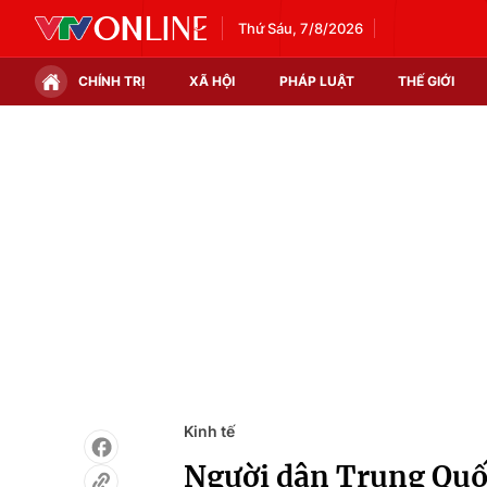
Thứ Sáu, 7/8/2026
CHÍNH TRỊ
XÃ HỘI
PHÁP LUẬT
THẾ GIỚI
Chính trị
Xã hội
Thế giới
Kinh tế
Tin tức
Tài chính
Thế giới đó đây
Thị trường
Câu chuyện quốc tế
Góc doanh nghiệp
Dữ liệu và đời sống
Kinh tế
Người dân Trung Quố