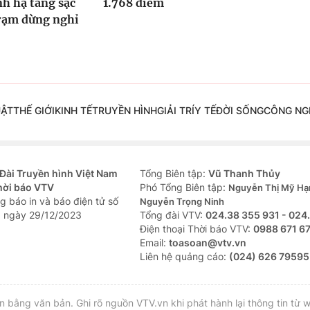
h hạ tầng sạc
1.768 điểm
trạm dừng nghỉ
UẬT
THẾ GIỚI
KINH TẾ
TRUYỀN HÌNH
GIẢI TRÍ
Y TẾ
ĐỜI SỐNG
CÔNG NG
Đài Truyền hình Việt Nam
Tổng Biên tập:
Vũ Thanh Thủy
hời báo VTV
Phó Tổng Biên tập:
Nguyễn Thị Mỹ Hạ
g báo in và báo điện tử số
Nguyễn Trọng Ninh
 ngày 29/12/2023
Tổng đài VTV:
024.38 355 931 - 024
Ðiện thoại Thời báo VTV:
0988 671 6
Email:
toasoan@vtv.vn
Liên hệ quảng cáo:
(024) 626 79595
bằng văn bản. Ghi rõ nguồn VTV.vn khi phát hành lại thông tin từ w