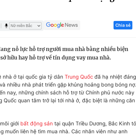
Góc ảnh
Chia sẻ
Giáo dục
Công nghệ
Tuyển sinh
Hitech Công ng
đang nỗ lực hỗ trợ người mua nhà bằng nhiều biện
Học trực tuyến
Sản phẩm
sở hữu hay hỗ trợ về tín dụng vay mua nhà.
g
Thị trường
Tư vấn
 nhà ở tại quốc gia tỷ dân
Trung Quốc
đã hạ nhiệt đáng
u và nhiều nhà phát triển gặp khủng hoảng bong bóng nợ
ến nay, những chính sách hỗ trợ từ Chính phủ nước này
 Quốc quan tâm trở lại tới nhà ở, đặc biệt là những căn
môi giới
bất động sản
tại quận Triều Dương, Bắc Kinh t
ng muốn liên hệ tìm mua nhà. Các nhân viên như anh