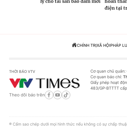
lý cho tài sản bảo đảm mới
hoàn thàn
điện tại 
CHÍNH TRỊ
XÃ HỘI
PHÁP L
Cơ quan chủ quản:
THỜI BÁO VTV
Cơ quan báo chí:
T
Giấy phép hoạt độn
483/GP-BTTTT cấp
Theo dõi báo trên
® Cấm sao chép dưới mọi hình thức nếu không có sự chấp thuận 