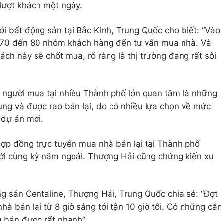
lượt khách một ngày.
i bất động sản tại Bắc Kinh, Trung Quốc cho biết: “Vào
tới 70 đến 80 nhóm khách hàng đến tư vấn mua nhà. Và
h này sẽ chốt mua, rõ ràng là thị trường đang rất sôi
c người mua tại nhiều Thành phố lớn quan tâm là những
ng và được rao bán lại, do có nhiều lựa chọn về mức
c dự án mới.
hợp đồng trực tuyến mua nhà bán lại tại Thành phố
với cùng kỳ năm ngoái. Thượng Hải cũng chứng kiến xu
g sản Centaline, Thượng Hải, Trung Quốc chia sẻ: “Đợt
hà bán lại từ 8 giờ sáng tới tận 10 giờ tối. Có những că
g bán được rất nhanh”.