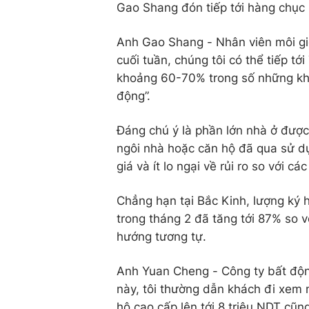
Gao Shang đón tiếp tới hàng chục 
Anh Gao Shang - Nhân viên môi giớ
cuối tuần, chúng tôi có thể tiếp 
khoảng 60-70% trong số những khác
động”.
Đáng chú ý là phần lớn nhà ở đượ
ngôi nhà hoặc căn hộ đã qua sử dụ
giá và ít lo ngại về rủi ro so với cá
Chẳng hạn tại Bắc Kinh, lượng ký 
trong tháng 2 đã tăng tới 87% so 
hướng tương tự.
Anh Yuan Cheng - Công ty bất độn
này, tôi thường dẫn khách đi xem n
hộ cao cấp lên tới 8 triệu NDT cũn