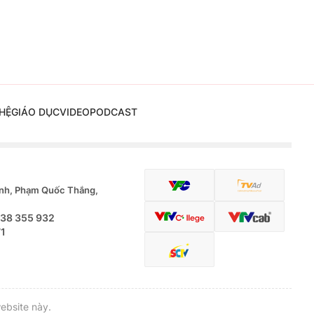
HỆ
GIÁO DỤC
VIDEO
PODCAST
nh, Phạm Quốc Thắng,
.38 355 932
71
ebsite này.