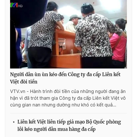
THỜI BÁO VTV
Theo dõi báo trên
Người dân ùn ùn kéo đến Công ty đa cấp Liên kết
Cơ quan chủ quản:
Đài Truyền hình Việt Nam
Việt đòi tiền
Cơ quan báo chí:
Thời báo VTV
VTV.vn - Hành trình đòi tiền của những người đang ân
Giấy phép hoạt động báo in và báo điện tử số 483/GP-BTTTT
hận vì đã trót tham gia Công ty đa cấp Liên kết Việt vô
cấp ngày 29/12/2023
cùng gian nan nhưng dường như khó có kết quả...
Tổng Biên tập:
Vũ Thanh Thủy
Phó Tổng Biên tập:
Nguyễn Thị Mỹ Hạnh, Phạm Quốc Thắng,
Liên kết Việt liên tiếp giả mạo Bộ Quốc phòng
Nguyễn Trọng Ninh
lôi kéo người dân mua hàng đa cấp
Tổng đài VTV:
024.38 355 931 - 024.38 355 932