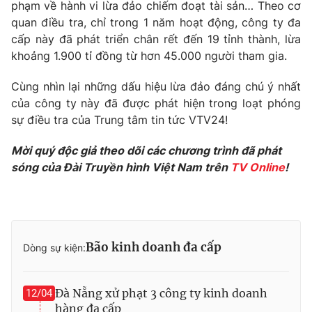
Phim VTV
phạm về hành vi lừa đảo chiếm đoạt tài sản… Theo cơ
Giải trí
quan điều tra, chỉ trong 1 năm hoạt động, công ty đa
Hậu trường
cấp này đã phát triển chân rết đến 19 tỉnh thành, lừa
Điện ảnh
Đời sống
khoảng 1.900 tỉ đồng từ hơn 45.000 người tham gia.
Nhân vật
Âm nhạc
Du lịch
Cùng nhìn lại những dấu hiệu lừa đảo đáng chú ý nhất
Khán giả
Giáo dục
Sao
của công ty này đã được phát hiện trong loạt phóng
Làm đẹp
Giải sao mai
sự điều tra của Trung tâm tin tức VTV24!
Tuyển sinh
Công nghệ
Chất lượng cuộc sống
Mời quý độc giả theo dõi các chương trình đã phát
Học trực tuyến
Hitech Công nghệ tương lai
sóng của Đài Truyền hình Việt Nam trên
TV Online
!
Giao lưu trực tuyến
Sản phẩm
Lịch phát sóng
Thị trường
Bão kinh doanh đa cấp
Tư vấn
Dòng sự kiện:
Chuyên mục khác
Đà Nẵng xử phạt 3 công ty kinh doanh
Emagazine
12/04
Podcast
hàng đa cấp