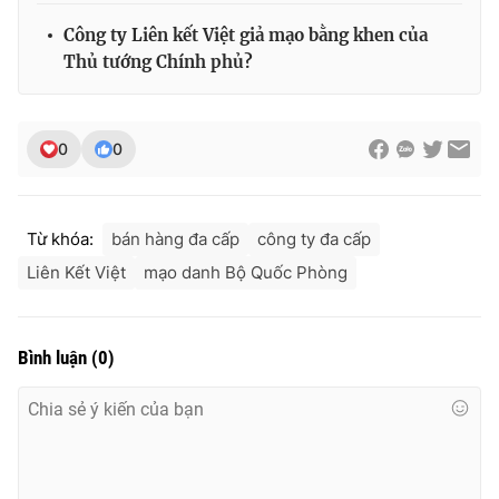
Ðiện thoại Thời báo VTV:
024.66 897 897
Công ty Liên kết Việt giả mạo bằng khen của
Email:
toasoan@vtv.vn
Thủ tướng Chính phủ?
Liên hệ quảng cáo:
024-7300.7108
0
0
Từ khóa:
bán hàng đa cấp
công ty đa cấp
Liên Kết Việt
mạo danh Bộ Quốc Phòng
Bình luận
(
0
)
® Cấm sao chép dưới mọi hình thức nếu không có sự chấp
thuận bằng văn bản. Ghi rõ nguồn VTV.vn khi phát hành lại
thông tin từ website này.