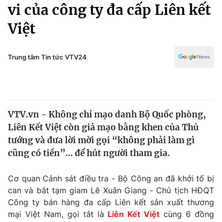
Chính trị
vi của công ty đa cấp Liên kết
Truyền hình
Việt
Văn hóa - Giải trí
Xã hội
Y tế
Đời sống
Trung tâm Tin tức VTV24
Pháp luật
Công nghệ
Giáo dục
Y tế
VTV.vn - Không chỉ mạo danh Bộ Quốc phòng,
Thế giới
Liên Kết Việt còn giả mạo bằng khen của Thủ
Tin tức
tướng và đưa lời mời gọi “không phải làm gì
Kinh tế
cũng có tiền”... để hút người tham gia.
Thế giới đó đây
Tài chính
Dữ liệu và đời sống
Câu chuyện quốc tế
Cơ quan Cảnh sát điều tra - Bộ Công an đã khởi tố bị
Thị trường
can và bắt tạm giam Lê Xuân Giang - Chủ tịch HĐQT
Công ty bán hàng đa cấp Liên kết sản xuất thương
Truyền hình
Góc doanh nghiệp
mại Việt Nam, gọi tắt là
Liên Kết Việt
cùng 6 đồng