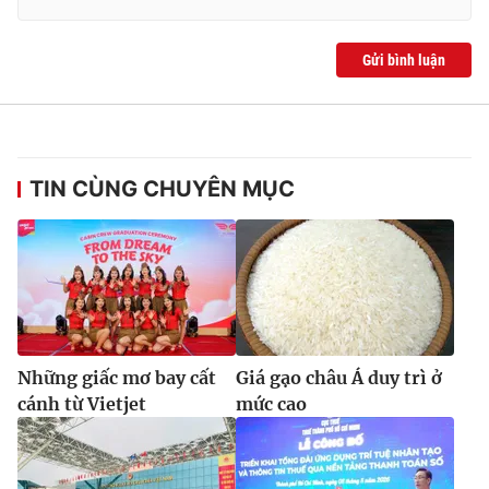
Gửi bình luận
TIN CÙNG CHUYÊN MỤC
Những giấc mơ bay cất
Giá gạo châu Á duy trì ở
cánh từ Vietjet
mức cao