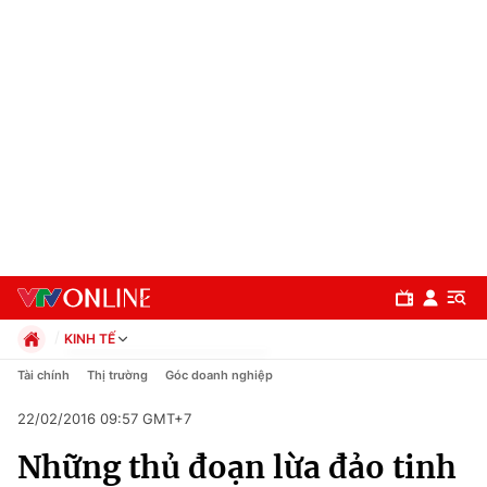
KINH TẾ
Chính trị
Tài chính
Thị trường
Góc doanh nghiệp
Xã hội
22/02/2016 09:57 GMT+7
Pháp luật
Chuyên mục
Kinh tế
Những thủ đoạn lừa đảo tinh
Thể thao