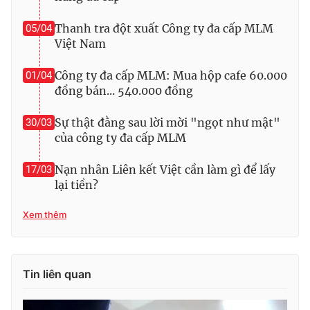
Photo
Infographic
Thanh tra đột xuất Công ty đa cấp MLM
05/04
Việt Nam
Video
Shorts video
Công ty đa cấp MLM: Mua hộp cafe 60.000
01/04
đồng bán... 540.000 đồng
VTV Money
VTV Thể thao
Sự thật đằng sau lời mời "ngọt như mật"
30/03
của công ty đa cấp MLM
VTV Sức khoẻ
Bất động sản
Nạn nhân Liên kết Việt cần làm gì để lấy
17/03
Thị trường 24h
Tấm lòng Việt
lại tiền?
Xem thêm
VTV4
Vươn mình bằng AI
VTV9
VTV8
Tin liên quan
Liên hệ tòa soạn
English