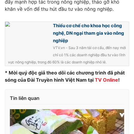
đẩy mạnh hợp tác trong nông nghiệp, tháo gỡ khó
khăn về vốn để thu hút đầu tư vào nông nghiệp.
Photo
Infographic
Thiếu cơ chế cho khoa học công
Video
Shorts video
nghệ, DN ngại tham gia vào nông
nghiệp
VTV Money
VTV Thể thao
VTV.vn - Sau 3 năm tái cơ cấu, đến nay mới
chỉ có 1% các doanh nghiệp đầu tư vào lĩnh
VTV Sức khoẻ
Bất động sản
vực nông nghiệp, trong đó 60% là các doanh nghiệp nhỏ lẻ.
* Mời quý độc giả theo dõi các chương trình đã phát
Thị trường 24h
Tấm lòng Việt
sóng của Đài Truyền hình Việt Nam tại
TV Online
!
VTV4
Vươn mình bằng AI
Tin liên quan
VTV9
VTV8
Liên hệ tòa soạn
English