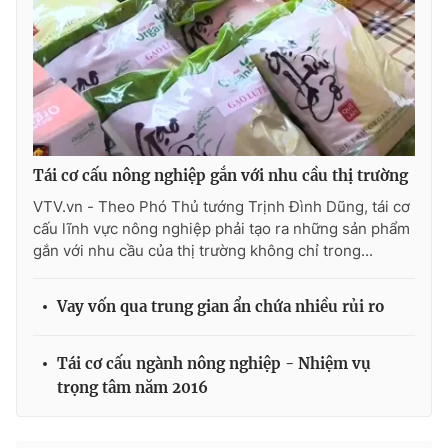
THỜI BÁO VTV
Tái cơ cấu nông nghiệp gắn với nhu cầu thị trường
Theo dõi báo trên
VTV.vn - Theo Phó Thủ tướng Trịnh Đình Dũng, tái cơ
cấu lĩnh vực nông nghiệp phải tạo ra những sản phẩm
gắn với nhu cầu của thị trường không chỉ trong...
Cơ quan chủ quản:
Đài Truyền hình Việt Nam
Cơ quan báo chí:
Thời báo VTV
Vay vốn qua trung gian ẩn chứa nhiều rủi ro
Giấy phép hoạt động báo in và báo điện tử số 483/GP-BTTTT
cấp ngày 29/12/2023
Tổng Biên tập:
Vũ Thanh Thủy
Tái cơ cấu ngành nông nghiệp - Nhiệm vụ
Phó Tổng Biên tập:
Nguyễn Thị Mỹ Hạnh, Phạm Quốc Thắng,
trọng tâm năm 2016
Nguyễn Trọng Ninh
Tổng đài VTV:
024.38 355 931 - 024.38 355 932