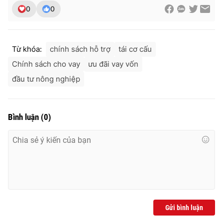
Ðiện thoại Thời báo VTV:
024.66 897 897
0
0
Email:
toasoan@vtv.vn
Liên hệ quảng cáo:
024-7300.7108
Từ khóa:
chính sách hỗ trợ
tái cơ cấu
Chính sách cho vay
ưu đãi vay vốn
đầu tư nông nghiệp
Bình luận
(
0
)
® Cấm sao chép dưới mọi hình thức nếu không có sự chấp
thuận bằng văn bản. Ghi rõ nguồn VTV.vn khi phát hành lại
thông tin từ website này.
Gửi bình luận