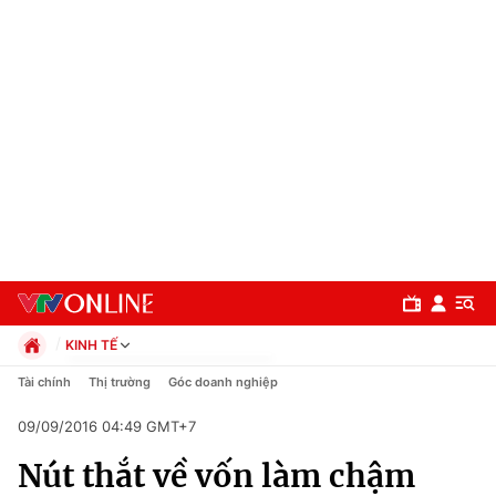
KINH TẾ
Chính trị
Tài chính
Thị trường
Góc doanh nghiệp
Xã hội
09/09/2016 04:49 GMT+7
Pháp luật
Chuyên mục
Kinh tế
Nút thắt về vốn làm chậm
Thể thao