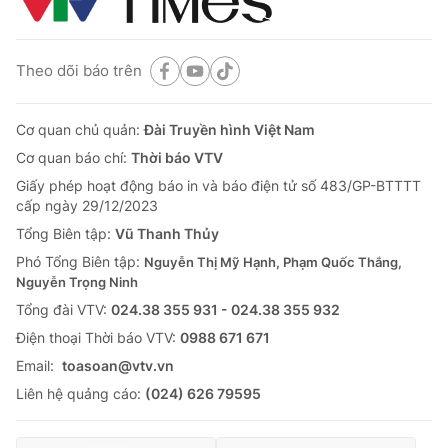
Theo dõi báo trên
Cơ quan chủ quản:
Đài Truyền hình Việt Nam
Cơ quan báo chí:
Thời báo VTV
Giấy phép hoạt động báo in và báo điện tử số 483/GP-BTTTT
cấp ngày 29/12/2023
Tổng Biên tập:
Vũ Thanh Thủy
Phó Tổng Biên tập:
Nguyễn Thị Mỹ Hạnh, Phạm Quốc Thắng,
Nguyễn Trọng Ninh
Tổng đài VTV:
024.38 355 931 - 024.38 355 932
Ðiện thoại Thời báo VTV:
0988 671 671
Email:
toasoan@vtv.vn
Liên hệ quảng cáo:
(024) 626 79595