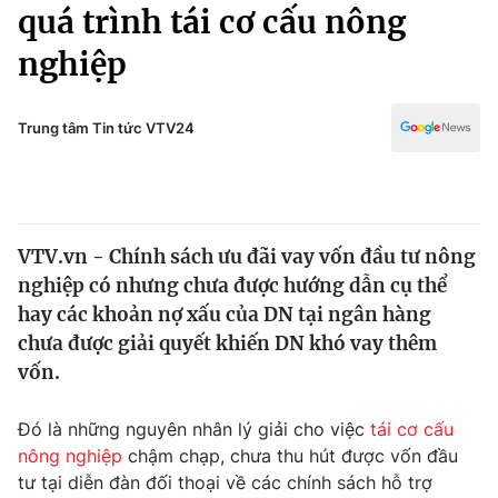
Chính trị
quá trình tái cơ cấu nông
Truyền hình
nghiệp
Văn hóa - Giải trí
Xã hội
Y tế
Đời sống
Trung tâm Tin tức VTV24
Pháp luật
Công nghệ
Giáo dục
Y tế
VTV.vn - Chính sách ưu đãi vay vốn đầu tư nông
Thế giới
nghiệp có nhưng chưa được hướng dẫn cụ thể
Tin tức
hay các khoản nợ xấu của DN tại ngân hàng
Kinh tế
chưa được giải quyết khiến DN khó vay thêm
Thế giới đó đây
vốn.
Tài chính
Dữ liệu và đời sống
Câu chuyện quốc tế
Thị trường
Đó là những nguyên nhân lý giải cho việc
tái cơ cấu
nông nghiệp
chậm chạp, chưa thu hút được vốn đầu
Truyền hình
Góc doanh nghiệp
tư tại diễn đàn đối thoại về các chính sách hỗ trợ