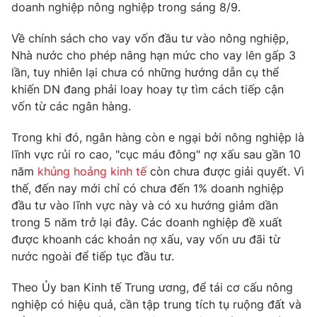
Phim VTV
doanh nghiệp nông nghiệp trong sáng 8/9.
Giải trí
Hậu trường
Về chính sách cho vay vốn đầu tư vào nông nghiệp,
Điện ảnh
Nhà nước cho phép nâng hạn mức cho vay lên gấp 3
Đời sống
Nhân vật
lần, tuy nhiên lại chưa có những hướng dẫn cụ thể
Âm nhạc
Du lịch
Khán giả
khiến DN đang phải loay hoay tự tìm cách tiếp cận
Giáo dục
Sao
vốn từ các ngân hàng.
Làm đẹp
Giải sao mai
Tuyển sinh
Trong khi đó, ngân hàng còn e ngại bởi nông nghiệp là
Công nghệ
Chất lượng cuộc sống
lĩnh vực rủi ro cao, "cục máu đông" nợ xấu sau gần 10
Học trực tuyến
Hitech Công nghệ tương lai
năm
khủng hoảng kinh tế
còn chưa được giải quyết. Vì
Giao lưu trực tuyến
thế, đến nay mới chỉ có chưa đến 1% doanh nghiệp
Sản phẩm
đầu tư vào lĩnh vực này và có xu hướng giảm dần
Lịch phát sóng
trong 5 năm trở lại đây. Các doanh nghiệp đề xuất
Thị trường
được khoanh các khoản nợ xấu, vay vốn ưu đãi từ
Tư vấn
nước ngoài để tiếp tục đầu tư.
Chuyên mục khác
Theo Ủy ban Kinh tế Trung ương, để tái cơ cấu nông
Emagazine
Podcast
nghiệp có hiệu quả, cần tập trung tích tụ ruộng đất và