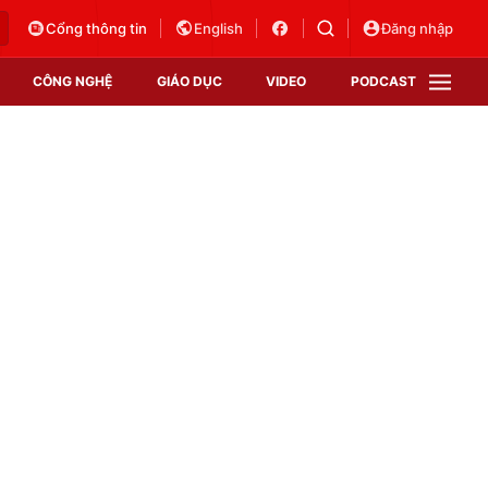
Cổng thông tin
English
Đăng nhập
CÔNG NGHỆ
GIÁO DỤC
VIDEO
PODCAST
VTV Money
VTV Thể thao
VTV Sức khoẻ
Bất động sản
Thị trường 24h
Tấm lòng Việt
Vươn mình bằng AI
VTV4
VTV8
VTV9
Lịch phát sóng
Giao lưu trực tuyến
Sự kiện