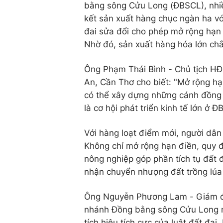
bằng sông Cửu Long (ĐBSCL), nhiề
kết sản xuất hàng chục ngàn ha vớ
đai sửa đổi cho phép mở rộng hạn 
Nhờ đó, sản xuất hàng hóa lớn chắ
Ông Phạm Thái Bình - Chủ tịch H
An, Cần Thơ cho biết: "Mở rộng hạn 
có thể xây dựng những cánh đồng li
là cơ hội phát triển kinh tế lớn ở 
Với hàng loạt điểm mới, người dân
Không chỉ mở rộng hạn điền, quy đ
nông nghiệp góp phần tích tụ đất đ
nhận chuyển nhượng đất trồng lúa 
Ông Nguyễn Phương Lam - Giám đố
nhánh Đồng bằng sông Cửu Long n
tích hiệu tích cực của luật đất đai