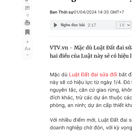
Ban Thời sự
01/04/2024 14:35 GMT+7
0
2:17
Nghe đọc bài
Giải trí
Đời sống
Điện ảnh
Du lịch
VTV.vn - Mặc dù Luật Đất đai sửa
Âm nhạc
Làm đẹp
hai điều của Luật này sẽ có hiệu 
Sao
Chất lượng cuộc sốn
Mặc dù
Luật Đất đai sửa đổi
bắt đầ
này sẽ có hiệu lực từ ngày 1/4. Đó
nguyên tắc, căn cứ giao rừng, kh
đích khác, trừ các dự án thuộc cá
phòng, an ninh; dự án cấp thiết kh
Với nhiều điểm mới, Luật Đất đai
doanh nghiệp chờ đón, với kỳ vọng 