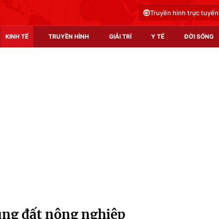
Truyền hình trực tuyến
KINH TẾ
TRUYỀN HÌNH
GIẢI TRÍ
Y TẾ
ĐỜI SỐNG
Pháp luật
Y tế
Truyền hình
Multimedia
Phim VTV
Video
Hậu trường
Shorts video
Nhân vật
Podcast
Khán giả
EMagazine
Giải sao mai
Photo
ụng đất nông nghiệp
Infographic