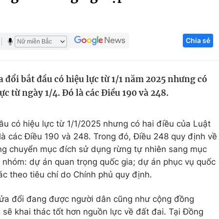
Góc ảnh
Chia sẻ
Giáo dục
Công nghệ
Tuyển sinh
Hitech Công ng
 đổi bắt đầu có hiệu lực từ 1/1 năm 2025 nhưng có
Học trực tuyến
Sản phẩm
lực từ ngày 1/4. Đó là các Điều 190 và 248.
g
Thị trường
Tư vấn
u có hiệu lực từ 1/1/2025 nhưng có hai điều của Luật
 là các Điều 190 và 248. Trong đó, Điều 248 quy định về
ông chuyển mục đích sử dụng rừng tự nhiên sang mục
c nhóm: dự án quan trọng quốc gia; dự án phục vụ quốc
ác theo tiêu chí do Chính phủ quy định.
 sửa đổi đang được người dân cũng như cộng đồng
sẽ khai thác tốt hơn nguồn lực về đất đai. Tại Đồng