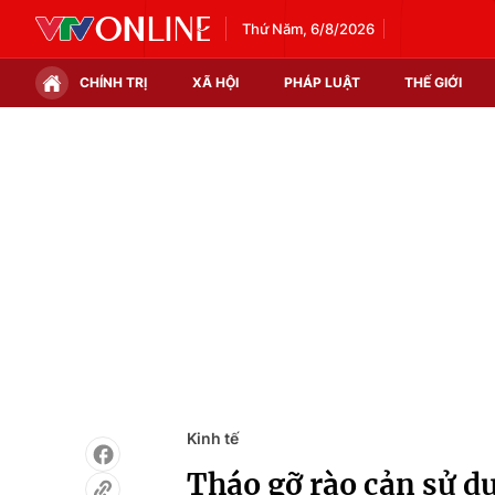
Thứ Năm, 6/8/2026
CHÍNH TRỊ
XÃ HỘI
PHÁP LUẬT
THẾ GIỚI
Chính trị
Xã hội
Thế giới
Kinh tế
Tin tức
Tài chính
Thế giới đó đây
Thị trường
Câu chuyện quốc tế
Góc doanh nghiệp
Dữ liệu và đời sống
Kinh tế
Tháo gỡ rào cản sử d