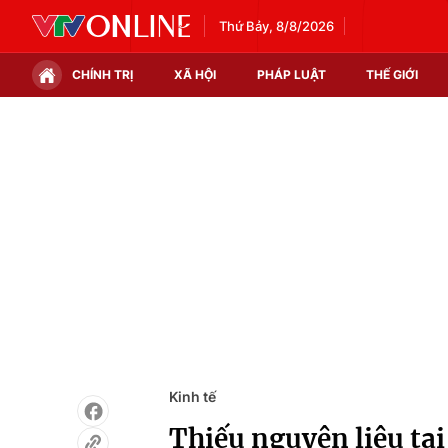
Thứ Bảy, 8/8/2026
CHÍNH TRỊ
XÃ HỘI
PHÁP LUẬT
THẾ GIỚI
Chính trị
Xã hội
Thế giới
Kinh tế
Tin tức
Tài chính
Thế giới đó đây
Thị trường
Câu chuyện quốc tế
Góc doanh nghiệp
Dữ liệu và đời sống
Kinh tế
Thiếu nguyên liệu tạ