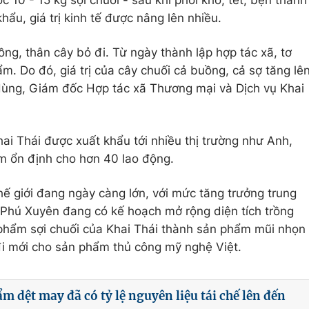
c 10 - 15 kg sợi chuối - sau khi phơi khô, tết, bện thành
ẩu, giá trị kinh tế được nâng lên nhiều.
ồng, thân cây bỏ đi. Từ ngày thành lập hợp tác xã, tơ
m. Do đó, giá trị của cây chuối cả buồng, cả sợ tăng lê
Hùng, Giám đốc Hợp tác xã Thương mại và Dịch vụ Khai
ai Thái được xuất khẩu tới nhiều thị trường như Anh,
m ổn định cho hơn 40 lao động.
thế giới đang ngày càng lớn, với mức tăng trưởng trung
Phú Xuyên đang có kế hoạch mở rộng diện tích trồng
n phẩm sợi chuối của Khai Thái thành sản phẩm mũi nhọn
đi mới cho sản phẩm thủ công mỹ nghệ Việt.
m dệt may đã có tỷ lệ nguyên liệu tái chế lên đến