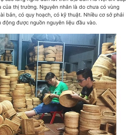
 của thị trường. Nguyên nhân là do chưa có vùng
ài bản, có quy hoạch, có kỹ thuật. Nhiều cơ sở phải
 động được nguồn nguyên liệu đầu vào.