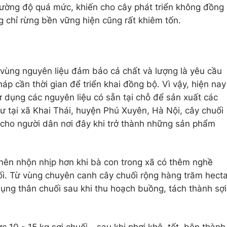
cường độ quá mức, khiến cho cây phát triển không đồng
g chỉ rừng bền vững hiện cũng rất khiêm tốn.
n vùng nguyên liệu đảm bảo cả chất và lượng là yêu cầu
háp cần thời gian để triển khai đồng bộ. Vì vậy, hiện nay
dụng các nguyên liệu có sẵn tại chỗ để sản xuất các
hư tại xã Khai Thái, huyện Phú Xuyên, Hà Nội, cây chuối
ế cho người dân nơi đây khi trở thành những sản phẩm
ở nên nhộn nhịp hơn khi bà con trong xã có thêm nghề
uối. Từ vùng chuyên canh cây chuối rộng hàng trăm hect
ụng thân chuối sau khi thu hoạch buồng, tách thành sợi