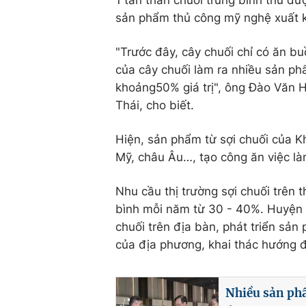
1 tấn thân chuối trung bình thu đượ
sản phẩm thủ công mỹ nghệ xuất kh
"Trước đây, cây chuối chỉ có ăn bu
của cây chuối làm ra nhiều sản phẩ
khoảng50% giá trị", ông Đào Văn 
Thái, cho biết.
Hiện, sản phẩm từ sợi chuối của Kh
Mỹ, châu Âu…, tạo công ăn việc là
Nhu cầu thị trường sợi chuối trên 
bình mỗi năm từ 30 - 40%. Huyện 
chuối trên địa bàn, phát triển sả
của địa phương, khai thác hướng 
Nhiều sản phẩ