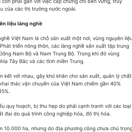
 còn phải gắn với việc cấp chứng chỉ bền vững, truy
 của các thị trường nước ngoài.
ên liệu làng nghề
nghề Việt Nam là chỗ sản xuất một nơi, vùng nguyên liệ
hát triển nông thôn, các làng nghề sản xuất tập trung
Đông Nam Bộ và Nam Trung Bộ. Trong khi đó vùng
 phía Tây Bắc và các tỉnh miền Trung.
 kết với nhau, gây khó khăn cho sản xuất, quản lý chất
hí khai thác vận chuyển của Việt Nam chiếm gần 40%
 15%.
ếu quy hoạch, bị thu hẹp do phải cạnh tranh với các loại
ất đai do quá trình công nghiệp hóa, đô thị hóa.
trên 10.000 ha, nhưng do địa phương cũng chưa chú trọn