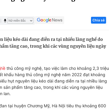
Góc ảnh
Chia sẻ
Giáo dục
Công nghệ
Tuyển sinh
Hitech Công ng
 liệu kéo dài đang diễn ra tại nhiều làng nghề do
Học trực tuyến
Sản phẩm
phẩm tăng cao, trong khi các vùng nguyên liệu ngày
g
Thị trường
Tư vấn
ghề
thủ công mỹ nghệ, tạo việc làm cho khoảng 2,3 triệu
uất khẩu hàng thủ công mỹ nghệ năm 2022 đạt khoảng
hiếu hụt nguyên liệu kéo dài đang diễn ra tại nhiều làng
n sản phẩm tăng cao, trong khi các vùng nguyên liệu
n lan.
đan tại huyện Chương Mỹ, Hà Nội tiêu thụ khoảng 600