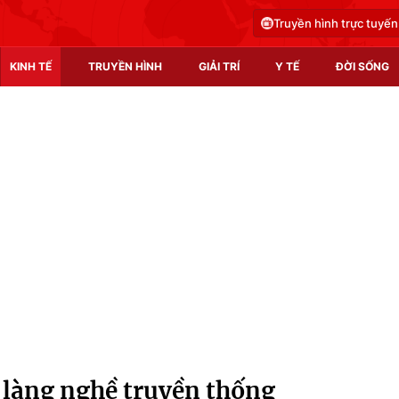
Truyền hình trực tuyến
KINH TẾ
TRUYỀN HÌNH
GIẢI TRÍ
Y TẾ
ĐỜI SỐNG
Pháp luật
Y tế
Truyền hình
Multimedia
Phim VTV
Video
Hậu trường
Shorts video
Nhân vật
Podcast
Khán giả
EMagazine
Giải sao mai
Photo
i làng nghề truyền thống
Infographic