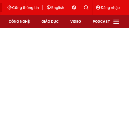
Cổng thông tin
English
Đăng nhập
CÔNG NGHỆ
GIÁO DỤC
VIDEO
PODCAST
VTV Money
VTV Thể thao
VTV Sức khoẻ
Bất động sản
Thị trường 24h
Tấm lòng Việt
Vươn mình bằng AI
VTV4
VTV8
VTV9
Lịch phát sóng
Giao lưu trực tuyến
Sự kiện