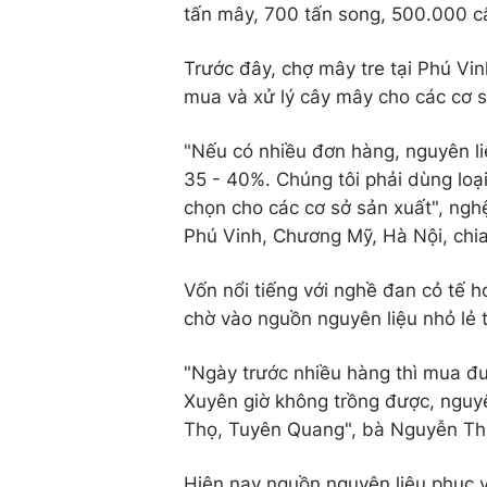
tấn mây, 700 tấn song, 500.000 câ
Trước đây, chợ mây tre tại Phú Vi
mua và xử lý cây mây cho các cơ 
"Nếu có nhiều đơn hàng, nguyên liệ
35 - 40%. Chúng tôi phải dùng loạ
chọn cho các cơ sở sản xuất", ng
Phú Vinh, Chương Mỹ, Hà Nội, chia
Vốn nổi tiếng với nghề đan cỏ tế h
chờ vào nguồn nguyên liệu nhỏ lẻ 
"Ngày trước nhiều hàng thì mua đượ
Xuyên giờ không trồng được, nguyên
Thọ, Tuyên Quang", bà Nguyễn Thị 
Hiện nay nguồn nguyên liệu phục v