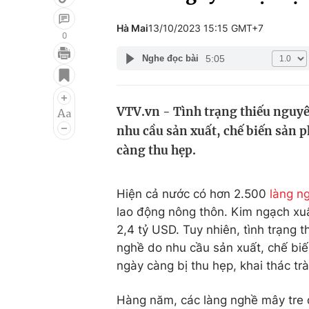
Hà Mai
13/10/2023 15:15 GMT+7
0
5:05
Nghe đọc bài
Giải trí
Đời sống
Điện ảnh
Du lịch
VTV.vn - Tình trạng thiếu nguyên
Âm nhạc
Làm đẹp
nhu cầu sản xuất, chế biến sản 
Sao
Chất lượng cuộc sốn
càng thu hẹp.
Hiện cả nước có hơn 2.500
làng n
lao động nông thôn. Kim ngạch x
2,4 tỷ USD. Tuy nhiên, tình trạng t
nghề do nhu cầu sản xuất, chế biế
ngày càng bị thu hẹp, khai thác trà
Hàng năm, các làng nghề mây tre 