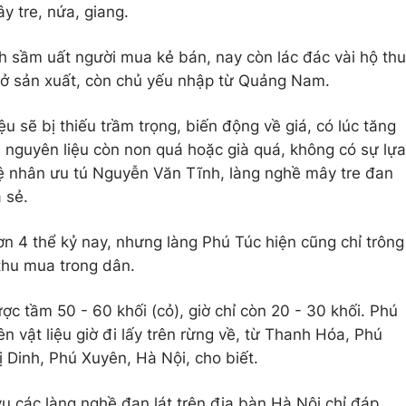
y tre, nứa, giang.
nh sầm uất người mua kẻ bán, nay còn lác đác vài hộ thu
sở sản xuất, còn chủ yếu nhập từ Quảng Nam.
u sẽ bị thiếu trầm trọng, biến động về giá, có lúc tăng
i nguyên liệu còn non quá hoặc già quá, không có sự lựa
hệ nhân ưu tú Nguyễn Văn Tĩnh, làng nghề mây tre đan
 sẻ.
ơn 4 thể kỷ nay, nhưng làng Phú Túc hiện cũng chỉ trông
thu mua trong dân.
c tầm 50 - 60 khối (cỏ), giờ chỉ còn 20 - 30 khối. Phú
 vật liệu giờ đi lấy trên rừng về, từ Thanh Hóa, Phú
Dinh, Phú Xuyên, Hà Nội, cho biết.
ụ các làng nghề đan lát trên địa bàn Hà Nội chỉ đáp