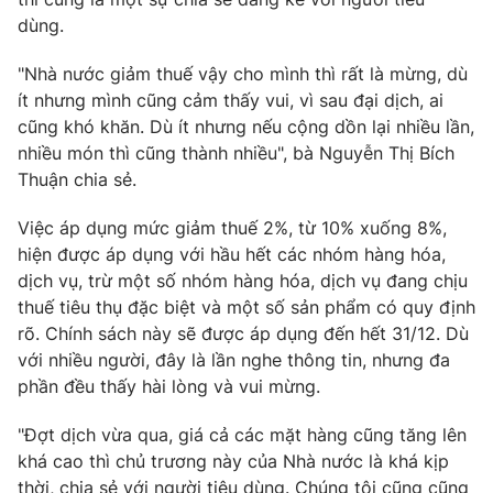
dùng.
"Nhà nước giảm thuế vậy cho mình thì rất là mừng, dù
ít nhưng mình cũng cảm thấy vui, vì sau đại dịch, ai
THỜI BÁO VTV
cũng khó khăn. Dù ít nhưng nếu cộng dồn lại nhiều lần,
nhiều món thì cũng thành nhiều", bà Nguyễn Thị Bích
Theo dõi báo trên
Thuận chia sẻ.
Việc áp dụng mức giảm thuế 2%, từ 10% xuống 8%,
Cơ quan chủ quản:
Đài Truyền hình Việt Nam
hiện được áp dụng với hầu hết các nhóm hàng hóa,
Cơ quan báo chí:
Thời báo VTV
dịch vụ, trừ một số nhóm hàng hóa, dịch vụ đang chịu
Giấy phép hoạt động báo in và báo điện tử số 483/GP-BTTTT
thuế tiêu thụ đặc biệt và một số sản phẩm có quy định
cấp ngày 29/12/2023
rõ. Chính sách này sẽ được áp dụng đến hết 31/12. Dù
Tổng Biên tập:
Vũ Thanh Thủy
với nhiều người, đây là lần nghe thông tin, nhưng đa
Phó Tổng Biên tập:
Nguyễn Thị Mỹ Hạnh, Phạm Quốc Thắng,
phần đều thấy hài lòng và vui mừng.
Nguyễn Trọng Ninh
"Đợt dịch vừa qua, giá cả các mặt hàng cũng tăng lên
Tổng đài VTV:
024.38 355 931 - 024.38 355 932
khá cao thì chủ trương này của Nhà nước là khá kịp
Ðiện thoại Thời báo VTV:
024.66 897 897
thời, chia sẻ với người tiêu dùng. Chúng tôi cũng cũng