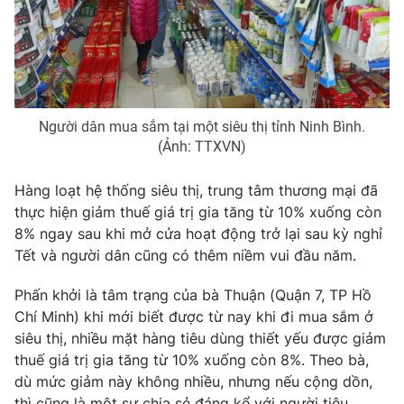
Photo
Infographic
Video
Shorts video
Người dân mua sắm tại một siêu thị tỉnh Ninh Bình.
VTV Money
VTV Thể thao
(Ảnh: TTXVN)
VTV Sức khoẻ
Bất động sản
Hàng loạt hệ thống siêu thị, trung tâm thương mại đã
thực hiện giảm thuế giá trị gia tăng từ 10% xuống còn
8% ngay sau khi mở cửa hoạt động trở lại sau kỳ nghỉ
Thị trường 24h
Tấm lòng Việt
Tết và người dân cũng có thêm niềm vui đầu năm.
VTV4
Vươn mình bằng AI
Phấn khởi là tâm trạng của bà Thuận (Quận 7, TP Hồ
Chí Minh) khi mới biết được từ nay khi đi mua sắm ở
siêu thị, nhiều mặt hàng tiêu dùng thiết yếu được giảm
VTV9
VTV8
thuế giá trị gia tăng từ 10% xuống còn 8%. Theo bà,
dù mức giảm này không nhiều, nhưng nếu cộng dồn,
Liên hệ tòa soạn
English
thì cũng là một sự chia sẻ đáng kể với người tiêu