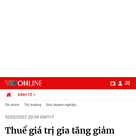
KINH TẾ
Chính trị
Tài chính
Thị trường
Góc doanh nghiệp
Xã hội
10/02/2022 20:04 GMT+7
Pháp luật
Chuyên mục
Kinh tế
Thuế giá trị gia tăng giảm
Thể thao