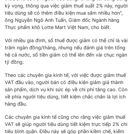
Email:
toasoan@vtv.vn
kỳ vọng, thông qua việc giảm thuế suất 2% này, người
Liên hệ quảng cáo:
024-7300.7108
tiêu dùng sẽ có thêm điều kiện mua sắm nhiều hơn",
ông Nguyễn Ngô Anh Tuấn, Giám đốc Ngành hàng
Thực phẩm khô Lotte Mart Việt Nam, cho biết.
Với nhiều gia đình, số thuế được giảm có thể chỉ là vài
trăm ngàn đồng/tháng, nhưng nếu đánh giá trên tổng
hệ cả nước, số tiền giảm có thể lên đến vài chục ngàn
tỷ đồng.
Theo các chuyên gia kinh tế, với việc được giảm thuế
VAT đầu vào, người bán có điều kiện giảm giá thành
sản phẩm, dịch vụ khi sức ép về chi phí tăng cao. Còn
® Cấm sao chép dưới mọi hình thức nếu không có sự chấp
về phía người tiêu dùng, tiết kiệm chắc chắn là lợi ích
thuận bằng văn bản. Ghi rõ nguồn VTV.vn khi phát hành lại
hàng đầu.
thông tin từ website này.
Các chuyên gia kinh tế cũng cho rằng việc giảm thuế
VAT sẽ giúp người tiêu dùng tiết kiệm trực tiếp 2% chi
tiêu bình quân. Điều này sẽ góp phần kiềm chế, kiểm