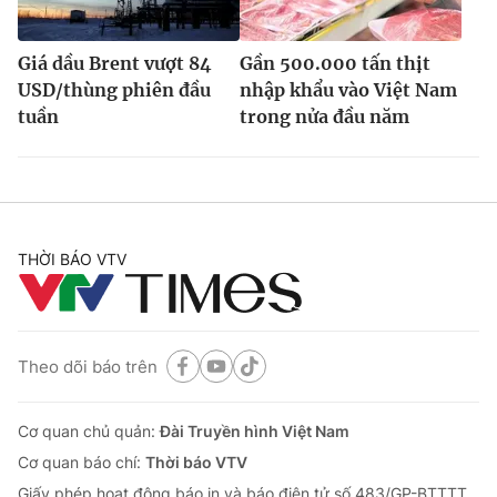
Giá dầu Brent vượt 84
Gần 500.000 tấn thịt
USD/thùng phiên đầu
nhập khẩu vào Việt Nam
tuần
trong nửa đầu năm
THỜI BÁO VTV
Theo dõi báo trên
Cơ quan chủ quản:
Đài Truyền hình Việt Nam
Cơ quan báo chí:
Thời báo VTV
Giấy phép hoạt động báo in và báo điện tử số 483/GP-BTTTT