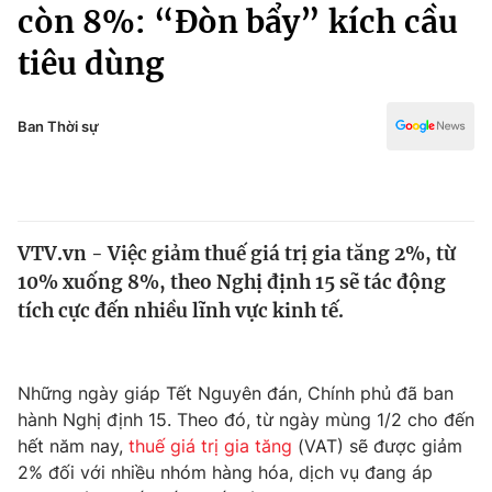
Chính trị
còn 8%: “Đòn bẩy” kích cầu
Truyền hình
tiêu dùng
Văn hóa - Giải trí
Xã hội
Y tế
Đời sống
Ban Thời sự
Pháp luật
Công nghệ
Giáo dục
Y tế
VTV.vn - Việc giảm thuế giá trị gia tăng 2%, từ
Thế giới
10% xuống 8%, theo Nghị định 15 sẽ tác động
Tin tức
tích cực đến nhiều lĩnh vực kinh tế.
Kinh tế
Thế giới đó đây
Tài chính
Dữ liệu và đời sống
Những ngày giáp Tết Nguyên đán, Chính phủ đã ban
Câu chuyện quốc tế
Thị trường
hành Nghị định 15. Theo đó, từ ngày mùng 1/2 cho đến
hết năm nay,
thuế giá trị gia tăng
(VAT) sẽ được giảm
Truyền hình
Góc doanh nghiệp
2% đối với nhiều nhóm hàng hóa, dịch vụ đang áp