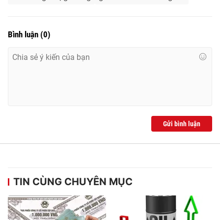
Bình luận
(
0
)
Gửi bình luận
TIN CÙNG CHUYÊN MỤC