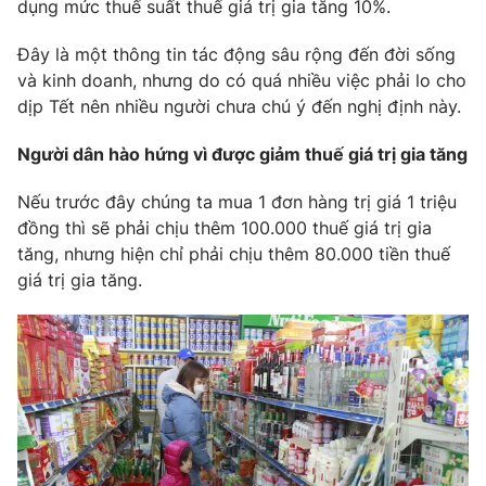
Phim VTV
dụng mức thuế suất thuế giá trị gia tăng 10%.
Giải trí
Hậu trường
Đây là một thông tin tác động sâu rộng đến đời sống
Điện ảnh
và kinh doanh, nhưng do có quá nhiều việc phải lo cho
Đời sống
Nhân vật
dịp Tết nên nhiều người chưa chú ý đến nghị định này.
Âm nhạc
Du lịch
Khán giả
Giáo dục
Người dân hào hứng vì được giảm thuế giá trị gia tăng
Sao
Làm đẹp
Giải sao mai
Tuyển sinh
Nếu trước đây chúng ta mua 1 đơn hàng trị giá 1 triệu
Công nghệ
Chất lượng cuộc sống
đồng thì sẽ phải chịu thêm 100.000 thuế giá trị gia
Học trực tuyến
tăng, nhưng hiện chỉ phải chịu thêm 80.000 tiền thuế
Hitech Công nghệ tương lai
Giao lưu trực tuyến
giá trị gia tăng.
Sản phẩm
Lịch phát sóng
Thị trường
Tư vấn
Chuyên mục khác
Emagazine
Podcast