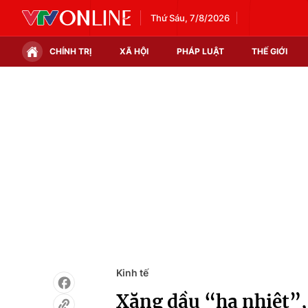
Thứ Sáu, 7/8/2026
CHÍNH TRỊ
XÃ HỘI
PHÁP LUẬT
THẾ GIỚI
Chính trị
Xã hội
Thế giới
Kinh tế
Tin tức
Tài chính
Thế giới đó đây
Thị trường
Câu chuyện quốc tế
Góc doanh nghiệp
Dữ liệu và đời sống
Kinh tế
Xăng dầu “hạ nhiệt”, 