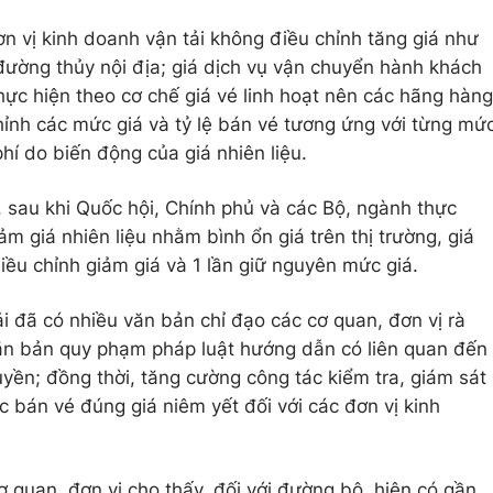
n vị kinh doanh vận tải không điều chỉnh tăng giá như
 đường thủy nội địa; giá dịch vụ vận chuyển hành khách
hực hiện theo cơ chế giá vé linh hoạt nên các hãng hàng
ỉnh các mức giá và tỷ lệ bán vé tương ứng với từng mứ
hí do biến động của giá nhiên liệu.
, sau khi Quốc hội, Chính phủ và các Bộ, ngành thực
ảm giá nhiên liệu nhằm bình ổn giá trên thị trường, giá
điều chỉnh giảm giá và 1 lần giữ nguyên mức giá.
i đã có nhiều văn bản chỉ đạo các cơ quan, đơn vị rà
văn bản quy phạm pháp luật hướng dẫn có liên quan đến
yền; đồng thời, tăng cường công tác kiểm tra, giám sát
ệc bán vé đúng giá niêm yết đối với các đơn vị kinh
 quan, đơn vị cho thấy, đối với đường bộ, hiện có gần