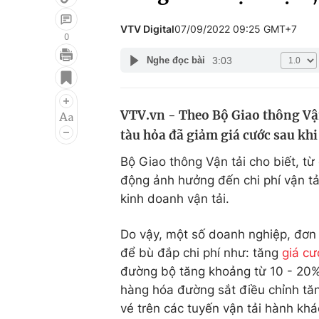
VTV Digital
07/09/2022 09:25 GMT+7
0
3:03
Nghe đọc bài
Giải trí
Đời sống
Điện ảnh
Du lịch
VTV.vn - Theo Bộ Giao thông Vận 
Âm nhạc
Làm đẹp
tàu hỏa đã giảm giá cước sau khi
Sao
Chất lượng cuộc sốn
Bộ Giao thông Vận tải cho biết, từ
động ảnh hưởng đến chi phí vận tải
kinh doanh vận tải.
Do vậy, một số doanh nghiệp, đơn v
để bù đắp chi phí như: tăng
giá cư
đường bộ tăng khoảng từ 10 - 20% 
hàng hóa đường sắt điều chỉnh tăn
vé trên các tuyến vận tải hành khá