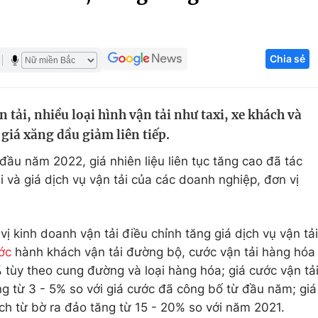
Góc ảnh
Chia sẻ
Giáo dục
Công nghệ
Tuyển sinh
Hitech Công ng
tải, nhiều loại hình vận tải như taxi, xe khách và
Học trực tuyến
Sản phẩm
 giá xăng dầu giảm liên tiếp.
g
Thị trường
 đầu năm 2022, giá nhiên liệu liên tục tăng cao đã tác
Tư vấn
 và giá dịch vụ vận tải của các doanh nghiệp, đơn vị
ị kinh doanh vận tải điều chỉnh tăng giá dịch vụ vận tải
ớc
hành khách vận tải đường bộ, cước vận tải hàng hóa
tùy theo cung đường và loại hàng hóa; giá cước vận tả
g từ 3 - 5% so với giá cước đã công bố từ đầu năm; giá
ch từ bờ ra đảo tăng từ 15 - 20% so với năm 2021.