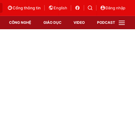
Cổng thông tin
English
Đăng nhập
CÔNG NGHỆ
GIÁO DỤC
VIDEO
PODCAST
VTV Money
VTV Thể thao
VTV Sức khoẻ
Bất động sản
Thị trường 24h
Tấm lòng Việt
Vươn mình bằng AI
VTV4
VTV8
VTV9
Lịch phát sóng
Giao lưu trực tuyến
Sự kiện