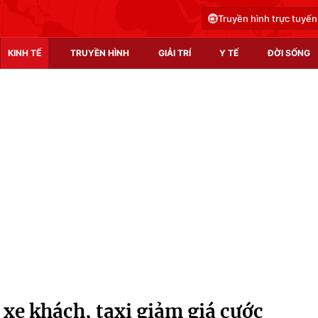
Truyền hình trực tuyến
KINH TẾ
TRUYỀN HÌNH
GIẢI TRÍ
Y TẾ
ĐỜI SỐNG
Pháp luật
Y tế
Truyền hình
Multimedia
Phim VTV
Video
Hậu trường
Shorts video
Nhân vật
Podcast
Khán giả
EMagazine
Giải sao mai
Photo
xe khách, taxi giảm giá cước
Infographic