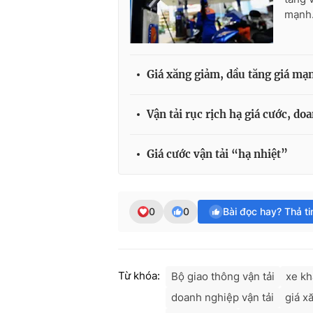
mạnh
Giá xăng giảm, dầu tăng giá mạ
Vận tải rục rịch hạ giá cước, d
Giá cước vận tải “hạ nhiệt”
0
0
Bài đọc hay? Thả t
Từ khóa:
Bộ giao thông vận tải
xe k
doanh nghiệp vận tải
giá x