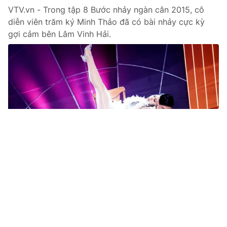
VTV.vn - Trong tập 8 Bước nhảy ngàn cân 2015, cô
diễn viên trăm ký Minh Thảo đã có bài nhảy cực kỳ
gợi cảm bên Lâm Vinh Hải.
Tin mới
Video
Live
Emagazine
Trang chủ
Hoán đổi: Lâm Vinh Hải lần đầu hát rock,
Thủy Top can đảm đu dây
VTV.vn - Trong tập 2 Hoán đổi lên sóng VTV3 tối 1/11,