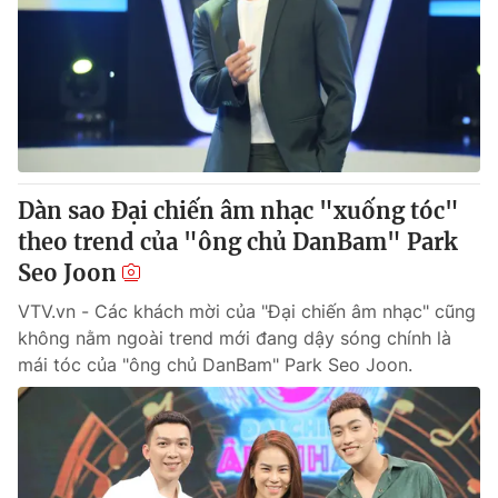
Giao lưu trực tuyến
Sản phẩm
Lịch phát sóng
Thị trường
Tư vấn
Chuyên mục khác
Emagazine
Podcast
Dàn sao Đại chiến âm nhạc "xuống tóc"
theo trend của "ông chủ DanBam" Park
Photo
Infographic
Seo Joon
VTV.vn - Các khách mời của "Đại chiến âm nhạc" cũng
Video
Shorts video
không nằm ngoài trend mới đang dậy sóng chính là
mái tóc của "ông chủ DanBam" Park Seo Joon.
VTV Money
VTV Thể thao
VTV Sức khoẻ
Bất động sản