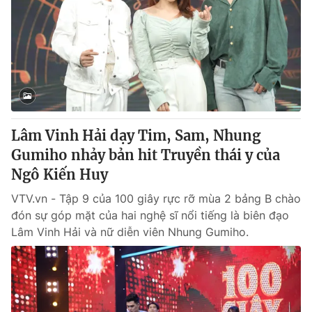
Thị trường 24h
Tấm lòng Việt
VTV4
Vươn mình bằng AI
VTV9
VTV8
Liên hệ tòa soạn
English
Lâm Vinh Hải dạy Tim, Sam, Nhung
Gumiho nhảy bản hit Truyền thái y của
Ngô Kiến Huy
VTV.vn - Tập 9 của 100 giây rực rỡ mùa 2 bảng B chào
THỜI BÁO VTV
đón sự góp mặt của hai nghệ sĩ nổi tiếng là biên đạo
Lâm Vinh Hải và nữ diễn viên Nhung Gumiho.
Theo dõi báo trên
Cơ quan chủ quản:
Đài Truyền hình Việt Nam
Cơ quan báo chí:
Thời báo VTV