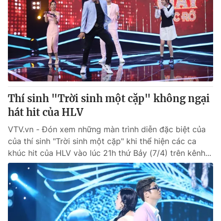
Giấy phép hoạt động báo in và báo điện tử số 483/GP-BTTTT
cấp ngày 29/12/2023
Tổng Biên tập:
Vũ Thanh Thủy
Phó Tổng Biên tập:
Nguyễn Thị Mỹ Hạnh, Phạm Quốc Thắng,
Nguyễn Trọng Ninh
Tổng đài VTV:
024.38 355 931 - 024.38 355 932
Ðiện thoại Thời báo VTV:
024.66 897 897
Email:
Thí sinh "Trời sinh một cặp" không ngại
toasoan@vtv.vn
Liên hệ quảng cáo:
hát hit của HLV
024-7300.7108
VTV.vn - Đón xem những màn trình diễn đặc biệt của
của thí sinh "Trời sinh một cặp" khi thể hiện các ca
khúc hit của HLV vào lúc 21h thứ Bảy (7/4) trên kênh...