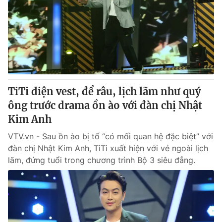
Tin tức
Kinh tế
Thế giới đó đây
Tài chính
Dữ liệu và đời sống
Câu chuyện quốc tế
Thị trường
Truyền hình
Góc doanh nghiệp
TiTi diện vest, để râu, lịch lãm như quý
Phim VTV
ông trước drama ồn ào với đàn chị Nhật
Giải trí
Kim Anh
Hậu trường
Điện ảnh
Đời sống
VTV.vn - Sau ồn ào bị tố “có mối quan hệ đặc biệt” với
Nhân vật
Âm nhạc
đàn chị Nhật Kim Anh, TiTi xuất hiện với vẻ ngoài lịch
Du lịch
Khán giả
lãm, đứng tuổi trong chương trình Bộ 3 siêu đẳng.
Giáo dục
Sao
Làm đẹp
Giải sao mai
Tuyển sinh
Công nghệ
Chất lượng cuộc sống
Học trực tuyến
Hitech Công nghệ tương lai