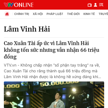
CHÍNH TRỊ
XÃ HỘI
PHÁP LUẬT
THẾ GIỚI
KINH TẾ
TRUYỀ
Lâm Vinh Hải
Chuyên mục
Cao Xuân Tài ấp ức vì Lâm Vĩnh Hải
Chính trị
không tốn sức nhưng vẫn nhận 66 triệu
đồng
Xã hội
VTV.vn - Không chấp nhận "số phận tay trắng" ra về,
Cao Xuân Tài cho rằng thành quả 66 triệu đồng mà
Pháp luật
Lâm Vinh Hải nhận được là không hề xứng đáng khi...
Y tế
Thế giới