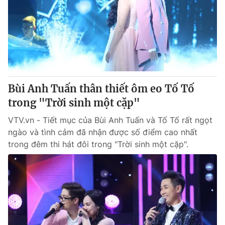
® Cấm sao chép dưới mọi hình thức nếu không có sự chấp
thuận bằng văn bản. Ghi rõ nguồn VTV.vn khi phát hành lại
thông tin từ website này.
Bùi Anh Tuấn thân thiết ôm eo Tố Tố
trong "Trời sinh một cặp"
VTV.vn - Tiết mục của Bùi Anh Tuấn và Tố Tố rất ngọt
ngào và tình cảm đã nhận được số điểm cao nhất
trong đêm thi hát đôi trong "Trời sinh một cặp".