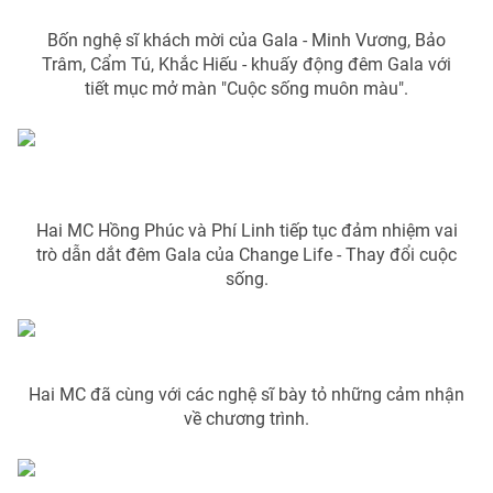
Phim VTV
Giải trí
Bốn nghệ sĩ khách mời của Gala - Minh Vương, Bảo
Hậu trường
Trâm, Cẩm Tú, Khắc Hiếu - khuấy động đêm Gala với
Điện ảnh
Đời sống
tiết mục mở màn "Cuộc sống muôn màu".
Nhân vật
Âm nhạc
Du lịch
Khán giả
Giáo dục
Sao
Làm đẹp
Giải sao mai
Tuyển sinh
Công nghệ
Chất lượng cuộc sống
Hai MC Hồng Phúc và Phí Linh tiếp tục đảm nhiệm vai
Học trực tuyến
trò dẫn dắt đêm Gala của Change Life - Thay đổi cuộc
Hitech Công nghệ tương lai
Giao lưu trực tuyến
sống.
Sản phẩm
Lịch phát sóng
Thị trường
Tư vấn
Hai MC đã cùng với các nghệ sĩ bày tỏ những cảm nhận
về chương trình.
Chuyên mục khác
Emagazine
Podcast