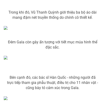
Email:
toasoan@vtv.vn
Liên hệ quảng cáo:
024-7300.7108
Trong khi đó, Vũ Thanh Quỳnh giới thiệu ba bộ áo dài
mang đậm nét truyền thống do chính cô thiết kế.
Đêm Gala còn gây ấn tượng với tiết mục múa hình thể
đặc sắc.
® Cấm sao chép dưới mọi hình thức nếu không có sự chấp
Bên cạnh đó, các bác sĩ Hàn Quốc - những người đã
thuận bằng văn bản. Ghi rõ nguồn VTV.vn khi phát hành lại
thông tin từ website này.
trực tiếp tham gia phẫu thuật, điều trị cho 11 nhân vật -
cũng bày tỏ cảm xúc trong Gala.