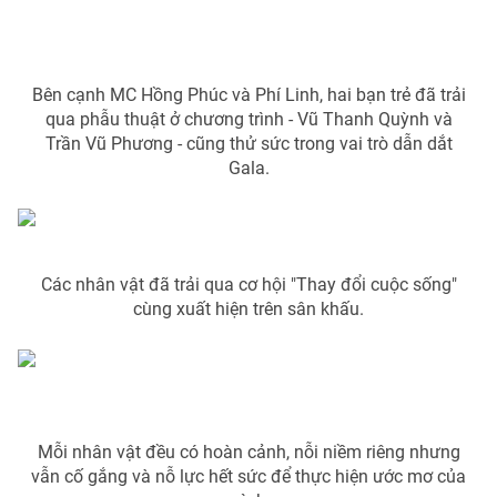
Photo
Infographic
Bên cạnh MC Hồng Phúc và Phí Linh, hai bạn trẻ đã trải
Video
Shorts video
qua phẫu thuật ở chương trình - Vũ Thanh Quỳnh và
Trần Vũ Phương - cũng thử sức trong vai trò dẫn dắt
VTV Money
VTV Thể thao
Gala.
VTV Sức khoẻ
Bất động sản
Các nhân vật đã trải qua cơ hội "Thay đổi cuộc sống"
Thị trường 24h
Tấm lòng Việt
cùng xuất hiện trên sân khấu.
VTV4
Vươn mình bằng AI
VTV9
VTV8
Mỗi nhân vật đều có hoàn cảnh, nỗi niềm riêng nhưng
vẫn cố gắng và nỗ lực hết sức để thực hiện ước mơ của
Liên hệ tòa soạn
English