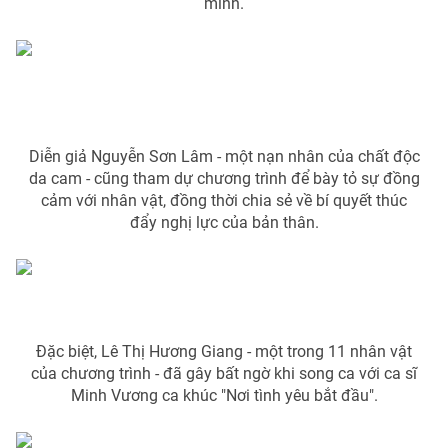
mình.
THỜI BÁO VTV
Theo dõi báo trên
Diễn giả Nguyễn Sơn Lâm - một nạn nhân của chất độc
da cam - cũng tham dự chương trình để bày tỏ sự đồng
cảm với nhân vật, đồng thời chia sẻ về bí quyết thúc
Cơ quan chủ quản:
Đài Truyền hình Việt Nam
đẩy nghị lực của bản thân.
Cơ quan báo chí:
Thời báo VTV
Giấy phép hoạt động báo in và báo điện tử số 483/GP-BTTTT
cấp ngày 29/12/2023
Tổng Biên tập:
Vũ Thanh Thủy
Phó Tổng Biên tập:
Nguyễn Thị Mỹ Hạnh, Phạm Quốc Thắng,
Đặc biệt, Lê Thị Hương Giang - một trong 11 nhân vật
Nguyễn Trọng Ninh
của chương trình - đã gây bất ngờ khi song ca với ca sĩ
Tổng đài VTV:
024.38 355 931 - 024.38 355 932
Minh Vương ca khúc "Nơi tình yêu bắt đầu".
Ðiện thoại Thời báo VTV:
024.66 897 897