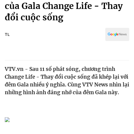
Chính trị
của Gala Change Life - Thay
Truyền hình
đổi cuộc sống
Văn hóa - Giải trí
Xã hội
Y tế
Đời sống
TL
Pháp luật
Công nghệ
Giáo dục
Y tế
VTV.vn - Sau 11 số phát sóng, chương trình
Thế giới
Change Life - Thay đổi cuộc sống đã khép lại với
Tin tức
đêm Gala nhiều ý nghĩa. Cùng VTV News nhìn lại
Kinh tế
những hình ảnh đáng nhớ của đêm Gala này.
Thế giới đó đây
Tài chính
Dữ liệu và đời sống
Câu chuyện quốc tế
Thị trường
Truyền hình
Góc doanh nghiệp