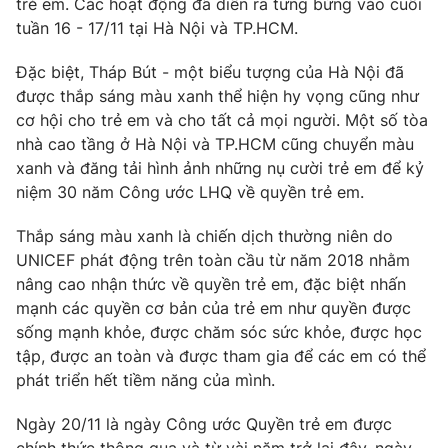
trẻ em. Các hoạt động đã diễn ra tưng bừng vào cuối
Phim VTV
Giải trí
tuần 16 - 17/11 tại Hà Nội và TP.HCM.
Hậu trường
Điện ảnh
Đặc biệt, Tháp Bút - một biểu tượng của Hà Nội đã
Đời sống
Nhân vật
được thắp sáng màu xanh thể hiện hy vọng cũng như
Âm nhạc
cơ hội cho trẻ em và cho tất cả mọi người. Một số tòa
Du lịch
Khán giả
Giáo dục
Sao
nhà cao tầng ở Hà Nội và TP.HCM cũng chuyển màu
Làm đẹp
Giải sao mai
xanh và đăng tải hình ảnh những nụ cười trẻ em để kỷ
Tuyển sinh
niệm 30 năm Công ước LHQ về quyền trẻ em.
Công nghệ
Chất lượng cuộc sống
Học trực tuyến
Thắp sáng màu xanh là chiến dịch thường niên do
Hitech Công nghệ tương lai
Giao lưu trực tuyến
UNICEF phát động trên toàn cầu từ năm 2018 nhằm
Sản phẩm
nâng cao nhận thức về quyền trẻ em, đặc biệt nhấn
mạnh các quyền cơ bản của trẻ em như quyền được
Lịch phát sóng
Thị trường
sống mạnh khỏe, được chăm sóc sức khỏe, được học
tập, được an toàn và được tham gia để các em có thể
Tư vấn
phát triển hết tiềm năng của mình.
Chuyên mục khác
Emagazine
Podcast
Ngày 20/11 là ngày Công ước Quyền trẻ em được