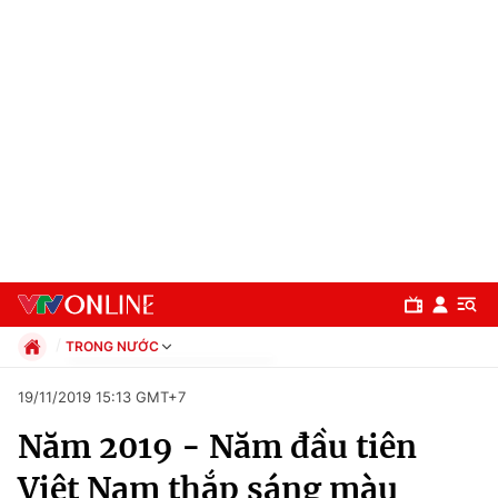
TRONG NƯỚC
Chính trị
19/11/2019 15:13 GMT+7
Xã hội
Năm 2019 - Năm đầu tiên
Pháp luật
Chuyên mục
Kinh tế
Việt Nam thắp sáng màu
Thể thao