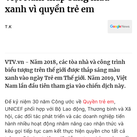
Chính trị
xanh vì quyền trẻ em
Truyền hình
Văn hóa - Giải trí
Xã hội
Y tế
T.K
Đời sống
Pháp luật
Công nghệ
Giáo dục
Y tế
VTV.vn - Năm 2018, các tòa nhà và công trình
biểu tượng trên thế giới được thắp sáng màu
Thế giới
xanh vào ngày Trẻ em Thế giới. Năm 2019, Việt
Tin tức
Nam lần đầu tiên tham gia vào chiến dịch này.
Kinh tế
Thế giới đó đây
Để kỷ niệm 30 năm Công ước về
Quyền trẻ em
,
Tài chính
Dữ liệu và đời sống
UNICEF phối hợp với Bộ Lao động, Thương binh và Xã
Câu chuyện quốc tế
Thị trường
hội, các đối tác phát triển và các doanh nghiệp tiến
hành nhiều hoạt động nhằm nâng cao nhận thức và
Truyền hình
Góc doanh nghiệp
kêu gọi tiếp tục cam kết thực hiện quyền cho tất cả