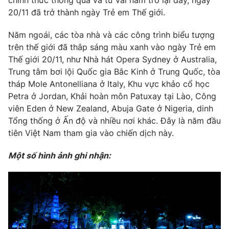
chính thức thông qua và từ vài năm trở lại đây, ngày
20/11 đã trở thành ngày Trẻ em Thế giới.
Photo
Infographic
Năm ngoái, các tòa nhà và các công trình biểu tượng
Video
Shorts video
trên thế giới đã thắp sáng màu xanh vào ngày Trẻ em
Thế giới 20/11, như Nhà hát Opera Sydney ở Australia,
Trung tâm bơi lội Quốc gia Bắc Kinh ở Trung Quốc, tòa
VTV Money
VTV Thể thao
tháp Mole Antonelliana ở Italy, Khu vực khảo cổ học
Petra ở Jordan, Khải hoàn môn Patuxay tại Lào, Công
VTV Sức khoẻ
Bất động sản
viên Eden ở New Zealand, Abuja Gate ở Nigeria, dinh
Tổng thống ở Ấn độ và nhiều nơi khác. Đây là năm đầu
tiên Việt Nam tham gia vào chiến dịch này.
Thị trường 24h
Tấm lòng Việt
Một số hình ảnh ghi nhận:
VTV4
Vươn mình bằng AI
VTV9
VTV8
Liên hệ tòa soạn
English