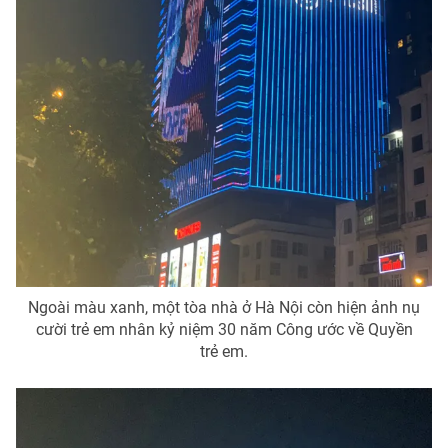
Ðiện thoại Thời báo VTV:
024.66 897 897
Email:
toasoan@vtv.vn
Liên hệ quảng cáo:
024-7300.7108
Ngoài màu xanh, một tòa nhà ở Hà Nội còn hiện ảnh nụ
cười trẻ em nhân kỷ niệm 30 năm Công ước về Quyền
® Cấm sao chép dưới mọi hình thức nếu không có sự chấp
trẻ em.
thuận bằng văn bản. Ghi rõ nguồn VTV.vn khi phát hành lại
thông tin từ website này.