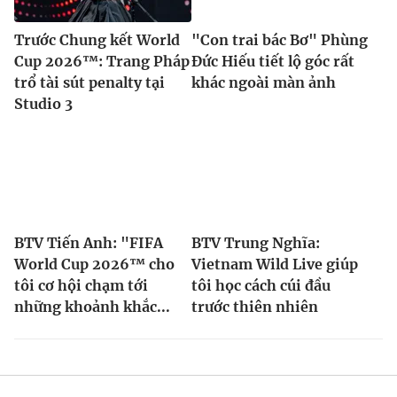
Trước Chung kết World
"Con trai bác Bơ" Phùng
Cup 2026™: Trang Pháp
Đức Hiếu tiết lộ góc rất
trổ tài sút penalty tại
khác ngoài màn ảnh
Studio 3
BTV Tiến Anh: "FIFA
BTV Trung Nghĩa:
World Cup 2026™ cho
Vietnam Wild Live giúp
tôi cơ hội chạm tới
tôi học cách cúi đầu
những khoảnh khắc...
trước thiên nhiên