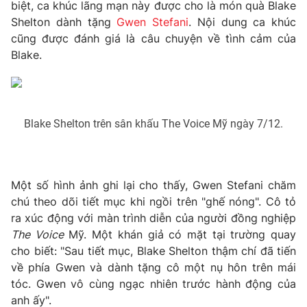
Phim VTV
biệt, ca khúc lãng mạn này được cho là món quà Blake
Giải trí
Shelton dành tặng
Gwen Stefani
. Nội dung ca khúc
Hậu trường
cũng được đánh giá là câu chuyện về tình cảm của
Điện ảnh
Đời sống
Blake.
Nhân vật
Âm nhạc
Du lịch
Khán giả
Giáo dục
Sao
Làm đẹp
Giải sao mai
Tuyển sinh
Blake Shelton trên sân khấu The Voice Mỹ ngày 7/12.
Công nghệ
Chất lượng cuộc sống
Học trực tuyến
Hitech Công nghệ tương lai
Giao lưu trực tuyến
Một số hình ảnh ghi lại cho thấy, Gwen Stefani chăm
Sản phẩm
chú theo dõi tiết mục khi ngồi trên "ghế nóng". Cô tỏ
Lịch phát sóng
Thị trường
ra xúc động với màn trình diễn của người đồng nghiệp
The Voice
Mỹ. Một khán giả có mặt tại trường quay
Tư vấn
cho biết: "Sau tiết mục, Blake Shelton thậm chí đã tiến
Chuyên mục khác
về phía Gwen và dành tặng cô một nụ hôn trên mái
tóc. Gwen vô cùng ngạc nhiên trước hành động của
Emagazine
Podcast
anh ấy".