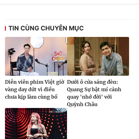
TIN CÙNG CHUYÊN MỤC
Diễn viên phim Việt giờ
Dưới ô cửa sáng đèn:
vàng day dứt vì điều
Quang Sự bật mí cảnh
chưa kịp làm cùng bố
quay 'nhớ đời' với
Quỳnh Châu