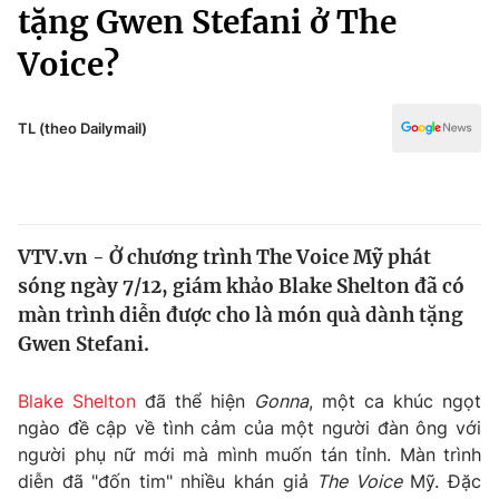
Chính trị
tặng Gwen Stefani ở The
Truyền hình
Voice?
Văn hóa - Giải trí
Xã hội
Y tế
Đời sống
TL (theo Dailymail)
Pháp luật
Công nghệ
Giáo dục
Y tế
VTV.vn - Ở chương trình The Voice Mỹ phát
Thế giới
sóng ngày 7/12, giám khảo Blake Shelton đã có
Tin tức
màn trình diễn được cho là món quà dành tặng
Kinh tế
Gwen Stefani.
Thế giới đó đây
Tài chính
Dữ liệu và đời sống
Câu chuyện quốc tế
Blake Shelton
đã thể hiện
Gonna
, một ca khúc ngọt
Thị trường
ngào đề cập về tình cảm của một người đàn ông với
người phụ nữ mới mà mình muốn tán tỉnh. Màn trình
Truyền hình
Góc doanh nghiệp
diễn đã "đốn tim" nhiều khán giả
The Voice
Mỹ. Đặc