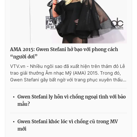
Ðiện thoại Thời báo VTV:
024.66 897 897
Email:
toasoan@vtv.vn
Liên hệ quảng cáo:
024-7300.7108
AMA 2015: Gwen Stefani hở bạo với phong cách
“người dơi”
VTV.vn - Nhiều ngôi sao đã xuất hiện trên thảm đỏ Lễ
trao giải thưởng Âm nhạc Mỹ (AMA) 2015. Trong đó,
Gwen Stefani gây bất ngờ với trang phục xuyên thấu...
Gwen Stefani ly hôn vì chồng ngoại tình với bảo
mẫu?
® Cấm sao chép dưới mọi hình thức nếu không có sự chấp
thuận bằng văn bản. Ghi rõ nguồn VTV.vn khi phát hành lại
thông tin từ website này.
Gwen Stefani khóc lóc vì chồng cũ trong MV
mới