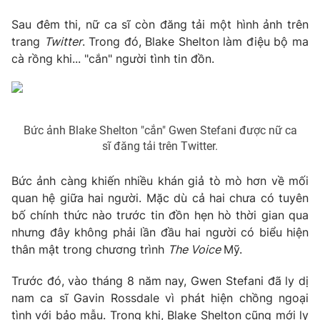
Photo
Infographic
Sau đêm thi, nữ ca sĩ còn đăng tải một hình ảnh trên
trang
Twitter
. Trong đó, Blake Shelton làm điệu bộ ma
cà rồng khi... "cắn" người tình tin đồn.
Video
Shorts video
VTV Money
VTV Thể thao
Bức ảnh Blake Shelton "cắn" Gwen Stefani được nữ ca
sĩ đăng tải trên Twitter.
VTV Sức khoẻ
Bất động sản
Bức ảnh càng khiến nhiều khán giả tò mò hơn về mối
Thị trường 24h
Tấm lòng Việt
quan hệ giữa hai người. Mặc dù cả hai chưa có tuyên
bố chính thức nào trước tin đồn hẹn hò thời gian qua
VTV4
Vươn mình bằng AI
nhưng đây không phải lần đầu hai người có biểu hiện
thân mật trong chương trình
The Voice
Mỹ.
VTV9
VTV8
Trước đó, vào tháng 8 năm nay, Gwen Stefani đã ly dị
nam ca sĩ Gavin Rossdale vì phát hiện chồng ngoại
Liên hệ tòa soạn
English
tình với bảo mẫu. Trong khi, Blake Shelton cũng mới ly