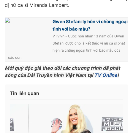
dị nữ ca sĩ Miranda Lambert.
Gwen Stefani ly hôn vì chồng ngoại
THỜI BÁO VTV
tình với bảo mẫu?
VTV.vn - Cuộc hôn nhân 13 năm của Gwen
Stefani được cho là kết thúc vì nữ ca sĩ phát
hiện ra chồng ngoại tình với bảo mẫu của
Theo dõi báo trên
các con.
Mời quý độc giả theo dõi các chương trình đã phát
Cơ quan chủ quản:
Đài Truyền hình Việt Nam
sóng của Đài Truyền hình Việt Nam tại
TV Online
!
Cơ quan báo chí:
Thời báo VTV
Giấy phép hoạt động báo in và báo điện tử số 483/GP-BTTTT
Tin liên quan
cấp ngày 29/12/2023
Tổng Biên tập:
Vũ Thanh Thủy
Phó Tổng Biên tập:
Nguyễn Thị Mỹ Hạnh, Phạm Quốc Thắng,
Nguyễn Trọng Ninh
Tổng đài VTV:
024.38 355 931 - 024.38 355 932