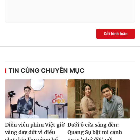
Gửi bình luận
TIN CÙNG CHUYÊN MỤC
Diễn viên phim Việt giờ
Dưới ô cửa sáng đèn:
vàng day dứt vì điều
Quang Sự bật mí cảnh
chưa kịp làm cùng bố
quay 'nhớ đời' với