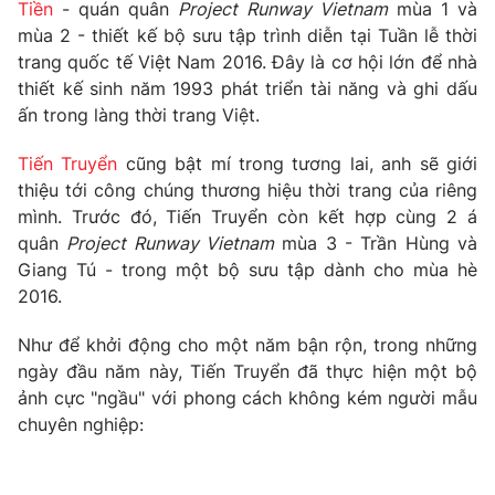
Phim VTV
Tiền
- quán quân
Project Runway Vietnam
mùa 1 và
Giải trí
mùa 2 - thiết kế bộ sưu tập trình diễn tại Tuần lễ thời
Hậu trường
trang quốc tế Việt Nam 2016. Đây là cơ hội lớn để nhà
Điện ảnh
Đời sống
thiết kế sinh năm 1993 phát triển tài năng và ghi dấu
Nhân vật
Âm nhạc
ấn trong làng thời trang Việt.
Du lịch
Khán giả
Giáo dục
Sao
Tiến Truyển
cũng bật mí trong tương lai, anh sẽ giới
Làm đẹp
Giải sao mai
thiệu tới công chúng thương hiệu thời trang của riêng
Tuyển sinh
Công nghệ
mình. Trước đó, Tiến Truyển còn kết hợp cùng 2 á
Chất lượng cuộc sống
Học trực tuyến
quân
Project Runway Vietnam
mùa 3 - Trần Hùng và
Hitech Công nghệ tương lai
Giang Tú - trong một bộ sưu tập dành cho mùa hè
Giao lưu trực tuyến
2016.
Sản phẩm
Lịch phát sóng
Như để khởi động cho một năm bận rộn, trong những
Thị trường
ngày đầu năm này, Tiến Truyển đã thực hiện một bộ
Tư vấn
ảnh cực "ngầu" với phong cách không kém người mẫu
chuyên nghiệp:
Chuyên mục khác
Emagazine
Podcast