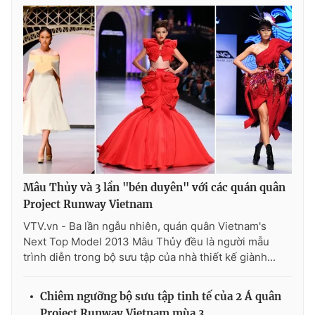
THỜI BÁO VTV
Theo dõi báo trên
Cơ quan chủ quản:
Đài Truyền hình Việt Nam
Mâu Thủy và 3 lần "bén duyên" với các quán quân
Cơ quan báo chí:
Thời báo VTV
Project Runway Vietnam
Giấy phép hoạt động báo in và báo điện tử số 483/GP-BTTTT
VTV.vn - Ba lần ngẫu nhiên, quán quân Vietnam's
cấp ngày 29/12/2023
Next Top Model 2013 Mâu Thủy đều là người mẫu
Tổng Biên tập:
Vũ Thanh Thủy
trình diễn trong bộ sưu tập của nhà thiết kế giành...
Phó Tổng Biên tập:
Nguyễn Thị Mỹ Hạnh, Phạm Quốc Thắng,
Nguyễn Trọng Ninh
Chiêm ngưỡng bộ sưu tập tinh tế của 2 Á quân
Tổng đài VTV:
024.38 355 931 - 024.38 355 932
Project Runway Vietnam mùa 3