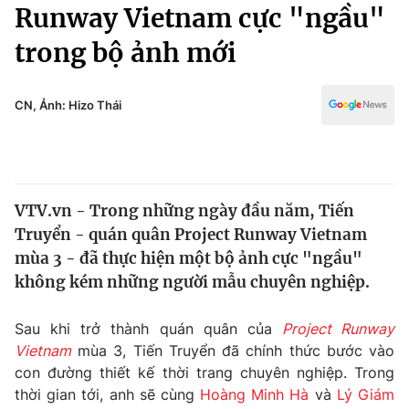
Chính trị
Runway Vietnam cực "ngầu"
Truyền hình
trong bộ ảnh mới
Văn hóa - Giải trí
Xã hội
Y tế
Đời sống
CN, Ảnh: Hizo Thái
Pháp luật
Công nghệ
Giáo dục
Y tế
VTV.vn - Trong những ngày đầu năm, Tiến
Thế giới
Truyển - quán quân Project Runway Vietnam
Tin tức
mùa 3 - đã thực hiện một bộ ảnh cực "ngầu"
Kinh tế
không kém những người mẫu chuyên nghiệp.
Thế giới đó đây
Tài chính
Dữ liệu và đời sống
Câu chuyện quốc tế
Sau khi trở thành quán quân của
Project Runway
Thị trường
Vietnam
mùa 3, Tiến Truyển đã chính thức bước vào
con đường thiết kế thời trang chuyên nghiệp. Trong
Truyền hình
Góc doanh nghiệp
thời gian tới, anh sẽ cùng
Hoàng Minh Hà
và
Lý Giám