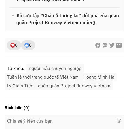
Ðiện thoại Thời báo VTV:
024.66 897 897
Email:
toasoan@vtv.vn
Bộ sưu tập "Châu Á tương lai" đột phá của quán
Liên hệ quảng cáo:
024-7300.7108
quân Project Runway Vietnam mùa 3
0
0
Từ khóa:
người mẫu chuyên nghiệp
Tuần lễ thời trang quốc tế Việt Nam
Hoàng Minh Hà
Lý Giám Tiền
quán quân Project Runway Vietnam
® Cấm sao chép dưới mọi hình thức nếu không có sự chấp
thuận bằng văn bản. Ghi rõ nguồn VTV.vn khi phát hành lại
Bình luận
(
0
)
thông tin từ website này.