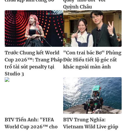
Quỳnh Châu
Trước Chung kết World
"Con trai bác Bơ" Phùng
Cup 2026™: Trang Pháp
Đức Hiếu tiết lộ góc rất
trổ tài sút penalty tại
khác ngoài màn ảnh
Studio 3
BTV Tiến Anh: "FIFA
BTV Trung Nghĩa:
World Cup 2026™ cho
Vietnam Wild Live giúp