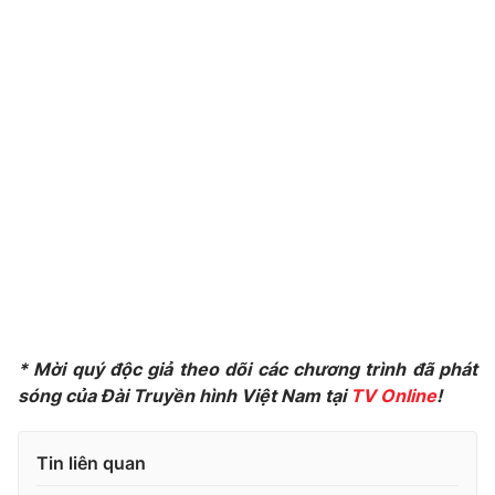
Photo
Infographic
Video
Shorts video
VTV Money
VTV Thể thao
VTV Sức khoẻ
Bất động sản
Thị trường 24h
Tấm lòng Việt
VTV4
Vươn mình bằng AI
* Mời quý độc giả theo dõi các chương trình đã phát
sóng của Đài Truyền hình Việt Nam tại
TV Online
!
VTV9
VTV8
Tin liên quan
Liên hệ tòa soạn
English