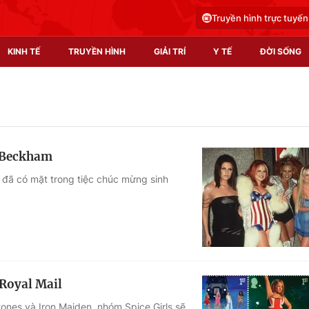
Truyền hình trực tuyến
KINH TẾ
TRUYỀN HÌNH
GIẢI TRÍ
Y TẾ
ĐỜI SỐNG
Pháp luật
Y tế
Truyền hình
Multimedia
ia Beckham
Phim VTV
Video
s đã có mặt trong tiệc chúc mừng sinh
Hậu trường
Shorts video
Nhân vật
Podcast
Khán giả
EMagazine
Giải sao mai
Photo
 Royal Mail
Infographic
tones và Iron Maiden, nhóm Spice Girls sẽ