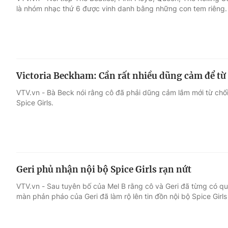
là nhóm nhạc thứ 6 được vinh danh bằng những con tem riêng.
Giải trí
Đời sống
Điện ảnh
Du lịch
Victoria Beckham: Cần rất nhiều dũng cảm để từ c
Âm nhạc
Làm đẹp
VTV.vn - Bà Beck nói rằng cô đã phải dũng cảm lắm mới từ chối 
Spice Girls.
Sao
Chất lượng cuộc sốn
Geri phủ nhận nội bộ Spice Girls rạn nứt
VTV.vn - Sau tuyên bố của Mel B rằng cô và Geri đã từng có qu
màn phản pháo của Geri đã làm rộ lên tin đồn nội bộ Spice Girls