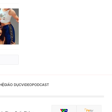
HỆ
GIÁO DỤC
VIDEO
PODCAST