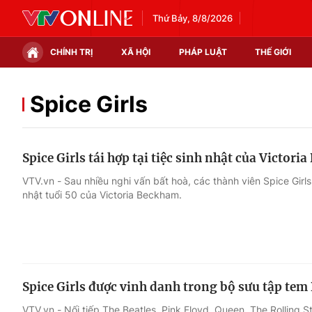
Thứ Bảy, 8/8/2026
CHÍNH TRỊ
XÃ HỘI
PHÁP LUẬT
THẾ GIỚI
Chính trị
Xã hội
Spice Girls
Thế giới
Kinh tế
Spice Girls tái hợp tại tiệc sinh nhật của Victor
Tin tức
Tài chính
VTV.vn - Sau nhiều nghi vấn bất hoà, các thành viên Spice Girl
nhật tuổi 50 của Victoria Beckham.
Thế giới đó đây
Thị trường
Câu chuyện quốc tế
Góc doanh nghiệp
Dữ liệu và đời sống
Spice Girls được vinh danh trong bộ sưu tập tem
VTV.vn - Nối tiếp The Beatles, Pink Floyd, Queen, The Rolling S