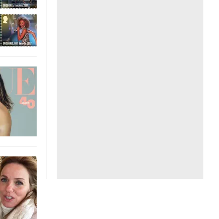
Liên hệ toà soạn
hệ tương lai