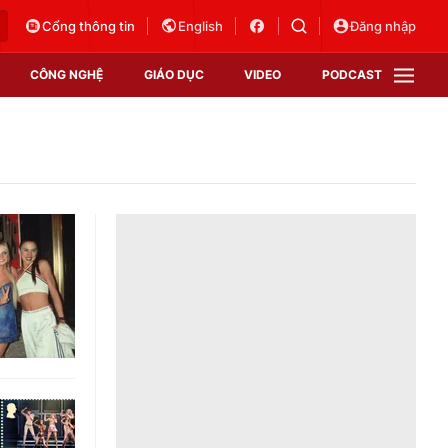
Cổng thông tin
English
Đăng nhập
CÔNG NGHỆ
GIÁO DỤC
VIDEO
PODCAST
VTV Money
VTV Thể thao
VTV Sức khoẻ
Bất động sản
Thị trường 24h
Tấm lòng Việt
Vươn mình bằng AI
VTV4
VTV8
VTV9
Lịch phát sóng
Giao lưu trực tuyến
Sự kiện