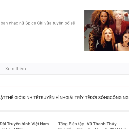
 ban nhạc nữ Spice Girl vừa tuyên bố sẽ
Xem thêm
UẬT
THẾ GIỚI
KINH TẾ
TRUYỀN HÌNH
GIẢI TRÍ
Y TẾ
ĐỜI SỐNG
CÔNG NG
Đài Truyền hình Việt Nam
Tổng Biên tập:
Vũ Thanh Thủy