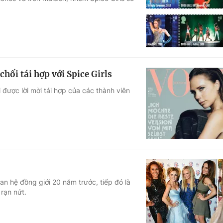
Góc ảnh
Giáo dục
Công nghệ
Tuyển sinh
Hitech Công ng
hối tái hợp với Spice Girls
Học trực tuyến
Sản phẩm
được lời mời tái hợp của các thành viên
g
Thị trường
Tư vấn
an hệ đồng giới 20 năm trước, tiếp đó là
 rạn nứt.