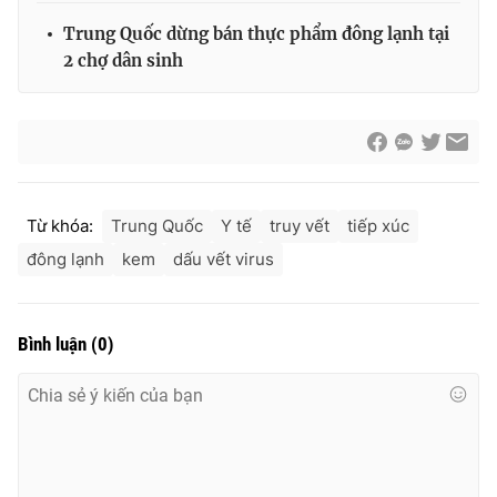
Ðiện thoại Thời báo VTV:
024.66 897 897
Trung Quốc dừng bán thực phẩm đông lạnh tại
Email:
toasoan@vtv.vn
2 chợ dân sinh
Liên hệ quảng cáo:
024-7300.7108
Từ khóa:
Trung Quốc
Y tế
truy vết
tiếp xúc
đông lạnh
kem
dấu vết virus
Bình luận
(
0
)
® Cấm sao chép dưới mọi hình thức nếu không có sự chấp
thuận bằng văn bản. Ghi rõ nguồn VTV.vn khi phát hành lại
thông tin từ website này.