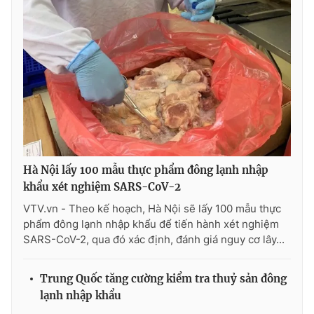
THỜI BÁO VTV
Theo dõi báo trên
Hà Nội lấy 100 mẫu thực phẩm đông lạnh nhập
Cơ quan chủ quản:
Đài Truyền hình Việt Nam
khẩu xét nghiệm SARS-CoV-2
Cơ quan báo chí:
Thời báo VTV
VTV.vn - Theo kế hoạch, Hà Nội sẽ lấy 100 mẫu thực
Giấy phép hoạt động báo in và báo điện tử số 483/GP-BTTTT
phẩm đông lạnh nhập khẩu để tiến hành xét nghiệm
cấp ngày 29/12/2023
SARS-CoV-2, qua đó xác định, đánh giá nguy cơ lây...
Tổng Biên tập:
Vũ Thanh Thủy
Phó Tổng Biên tập:
Nguyễn Thị Mỹ Hạnh, Phạm Quốc Thắng,
Trung Quốc tăng cường kiểm tra thuỷ sản đông
Nguyễn Trọng Ninh
lạnh nhập khẩu
Tổng đài VTV:
024.38 355 931 - 024.38 355 932