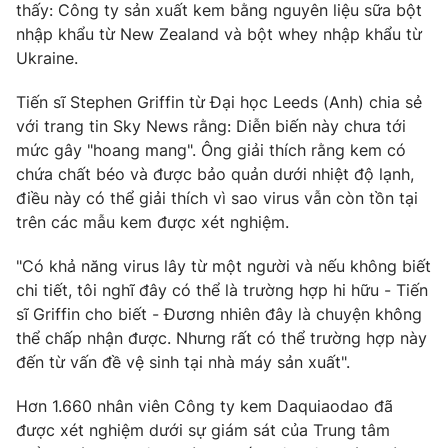
Phim VTV
thấy: Công ty sản xuất kem bằng nguyên liệu sữa bột
Giải trí
nhập khẩu từ New Zealand và bột whey nhập khẩu từ
Hậu trường
Ukraine.
Điện ảnh
Đời sống
Nhân vật
Tiến sĩ Stephen Griffin từ Đại học Leeds (Anh) chia sẻ
Âm nhạc
Du lịch
Khán giả
với trang tin Sky News rằng: Diễn biến này chưa tới
Giáo dục
Sao
mức gây "hoang mang". Ông giải thích rằng kem có
Làm đẹp
Giải sao mai
chứa chất béo và được bảo quản dưới nhiệt độ lạnh,
Tuyển sinh
Công nghệ
điều này có thể giải thích vì sao virus vẫn còn tồn tại
Chất lượng cuộc sống
Học trực tuyến
trên các mẫu kem được xét nghiệm.
Hitech Công nghệ tương lai
Giao lưu trực tuyến
"Có khả năng virus lây từ một người và nếu không biết
Sản phẩm
chi tiết, tôi nghĩ đây có thể là trường hợp hi hữu - Tiến
Lịch phát sóng
sĩ Griffin cho biết - Đương nhiên đây là chuyện không
Thị trường
thể chấp nhận được. Nhưng rất có thể trường hợp này
Tư vấn
đến từ vấn đề vệ sinh tại nhà máy sản xuất".
Chuyên mục khác
Hơn 1.660 nhân viên Công ty kem Daquiaodao đã
Emagazine
Podcast
được xét nghiệm dưới sự giám sát của Trung tâm