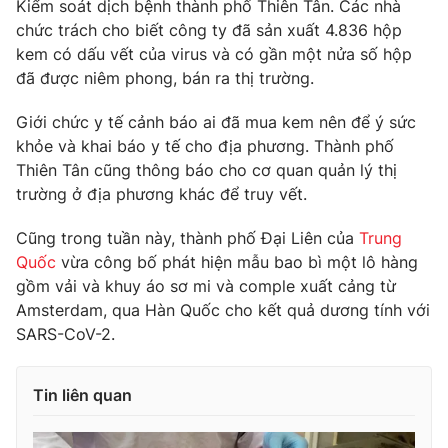
Kiểm soát dịch bệnh thành phố Thiên Tân. Các nhà
chức trách cho biết công ty đã sản xuất 4.836 hộp
Photo
Infographic
kem có dấu vết của virus và có gần một nửa số hộp
đã được niêm phong, bán ra thị trường.
Video
Shorts video
Giới chức y tế cảnh báo ai đã mua kem nên để ý sức
khỏe và khai báo y tế cho địa phương. Thành phố
VTV Money
VTV Thể thao
Thiên Tân cũng thông báo cho cơ quan quản lý thị
trường ở địa phương khác để truy vết.
VTV Sức khoẻ
Bất động sản
Cũng trong tuần này, thành phố Đại Liên của
Trung
Quốc
vừa công bố phát hiện mẫu bao bì một lô hàng
Thị trường 24h
Tấm lòng Việt
gồm vải và khuy áo sơ mi và comple xuất cảng từ
Amsterdam, qua Hàn Quốc cho kết quả dương tính với
VTV4
Vươn mình bằng AI
SARS-CoV-2.
VTV9
VTV8
Tin liên quan
Liên hệ tòa soạn
English