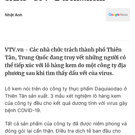
Chính trị
Truyền hình
Văn hóa - Giải trí
Nhật Anh
Xã hội
Y tế
Đời sống
Pháp luật
Công nghệ
Giáo dục
VTV.vn - Các nhà chức trách thành phố Thiên
Y tế
Tân, Trung Quốc đang truy vết những người có
thể tiếp xúc với lô hàng kem do một công ty địa
Thế giới
phương sau khi tìm thấy dấu vết của virus.
Tin tức
Lô kem nói trên do công ty thực phẩm Daquiaodao ở
Kinh tế
Thiên Tân sản xuất. 3 mẫu xét nghiệm lô hàng kem
Thế giới đó đây
Tài chính
của công ty đều cho kết quả dương tính với virus gây
Dữ liệu và đời sống
Câu chuyện quốc tế
bệnh COVID-19.
Thị trường
Tất cả sản phẩm của công ty đã được niêm phong và
Truyền hình
Góc doanh nghiệp
đóng gói lại cẩn thận. Điều tra dịch tễ ban đầu cho