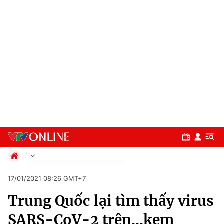
Chính trị
17/01/2021 08:26 GMT+7
Xã hội
Trung Quốc lại tìm thấy virus
Pháp luật
Chuyên mục
Kinh tế
SARS-CoV-2 trên...kem
Thể thao