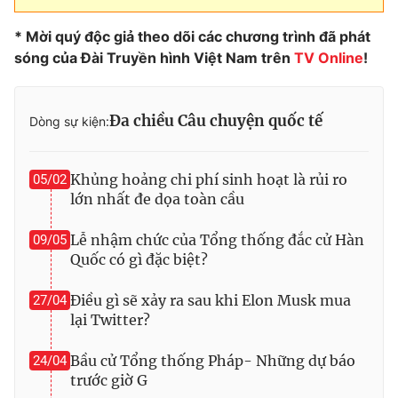
* Mời quý độc giả theo dõi các chương trình đã phát
sóng của Đài Truyền hình Việt Nam trên
TV Online
!
Đa chiều Câu chuyện quốc tế
Dòng sự kiện:
Khủng hoảng chi phí sinh hoạt là rủi ro
05/02
lớn nhất đe dọa toàn cầu
Lễ nhậm chức của Tổng thống đắc cử Hàn
09/05
Quốc có gì đặc biệt?
Điều gì sẽ xảy ra sau khi Elon Musk mua
27/04
lại Twitter?
Bầu cử Tổng thống Pháp- Những dự báo
24/04
trước giờ G