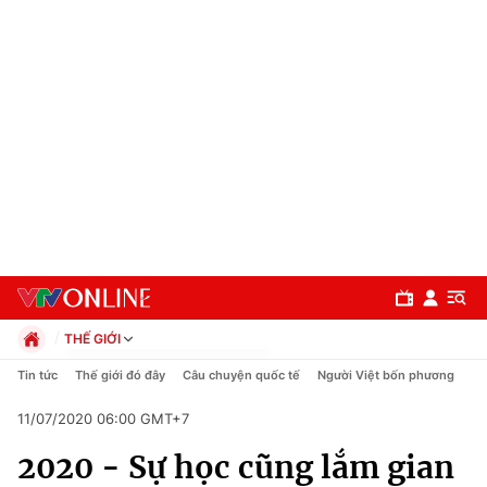
THẾ GIỚI
Chính trị
Tin tức
Thế giới đó đây
Câu chuyện quốc tế
Người Việt bốn phương
Xã hội
11/07/2020 06:00 GMT+7
Pháp luật
Chuyên mục
Kinh tế
2020 - Sự học cũng lắm gian
Thể thao