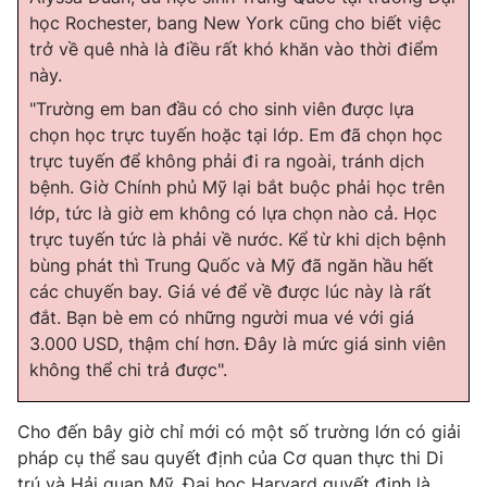
học Rochester, bang New York cũng cho biết việc
trở về quê nhà là điều rất khó khăn vào thời điểm
này.
"Trường em ban đầu có cho sinh viên được lựa
chọn học trực tuyến hoặc tại lớp. Em đã chọn học
trực tuyến để không phải đi ra ngoài, tránh dịch
bệnh. Giờ Chính phủ Mỹ lại bắt buộc phải học trên
lớp, tức là giờ em không có lựa chọn nào cả. Học
trực tuyến tức là phải về nước. Kể từ khi dịch bệnh
bùng phát thì Trung Quốc và Mỹ đã ngăn hầu hết
các chuyến bay. Giá vé để về được lúc này là rất
đắt. Bạn bè em có những người mua vé với giá
3.000 USD, thậm chí hơn. Đây là mức giá sinh viên
không thể chi trả được".
Cho đến bây giờ chỉ mới có một số trường lớn có giải
pháp cụ thể sau quyết định của Cơ quan thực thi Di
trú và Hải quan Mỹ. Đại học Harvard quyết định là