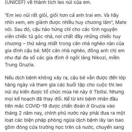
(UNICEF) về thành tích leo núi của em.
"Em leo núi rất giỏi, giỏi hơn cả anh trai em. Và hãy
nhìn xem, em giành được nhiều huy chương lắm", Mate
nói. Sau đó, cậu hào hứng chỉ cho các tình nguyện
viên chiếc tủ góc nhà, nơi chất đầy những chiếc huy
chương – thứ sáng nhất trong căn nhà nghèo nàn của
gia đình cậu bé. Một căn nhà nghèo, đông anh chị em
như đại đa số các gia đình ở ngôi làng Nikozi, miền
Trung Gruzia.
Nếu dịch bệnh không xảy ra, cậu bé vẫn được đến lớp
hàng ngày và tham gia các buổi tập cho cuộc thi leo
núi dự kiến được tổ chức mùa hè này ở Tbilisi. Nhưng
mọi kế hoạch đã thay đổi. Kể từ khi bệnh nhân đầu
tiên mắc COVID-19 được chẩn đoán ở Gruzia vào
tháng 2 năm nay, chính phủ nước này phải đưa ra một
loạt các biện pháp phòng ngừa dịch bệnh lây lan bao
gồm đóng cửa trường học trên cả nước, chuyển sang