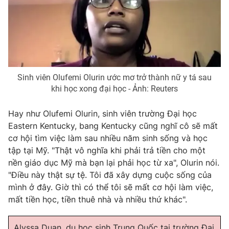
Sinh viên Olufemi Olurin ước mơ trở thành nữ y tá sau
khi học xong đại học - Ảnh: Reuters
Hay như Olufemi Olurin, sinh viên trường Đại học
Eastern Kentucky, bang Kentucky cũng nghĩ cô sẽ mất
cơ hội tìm việc làm sau nhiều năm sinh sống và học
tập tại Mỹ. "Thật vô nghĩa khi phải trả tiền cho một
nền giáo dục Mỹ mà bạn lại phải học từ xa", Olurin nói.
"Điều này thật sự tệ. Tôi đã xây dựng cuộc sống của
mình ở đây. Giờ thì có thể tôi sẽ mất cơ hội làm việc,
mất tiền học, tiền thuê nhà và nhiều thứ khác".
Alyssa Duan, du học sinh Trung Quốc tại trường Đại