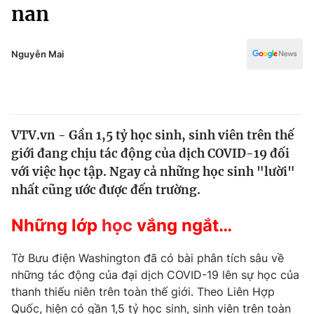
Chính trị
nan
Truyền hình
Văn hóa - Giải trí
Xã hội
Y tế
Nguyễn Mai
Đời sống
Pháp luật
Công nghệ
Giáo dục
Y tế
VTV.vn - Gần 1,5 tỷ học sinh, sinh viên trên thế
giới đang chịu tác động của dịch COVID-19 đối
Thế giới
với việc học tập. Ngay cả những học sinh "lười"
nhất cũng ước được đến trường.
Tin tức
Kinh tế
Những lớp
học
vắng ngắt…
Thế giới đó đây
Tài chính
Dữ liệu và đời sống
Câu chuyện quốc tế
Tờ Bưu điện Washington đã có bài phân tích sâu về
Thị trường
những tác động của đại dịch COVID-19 lên sự học của
Truyền hình
thanh thiếu niên trên toàn thế giới. Theo Liên Hợp
Góc doanh nghiệp
Quốc, hiện có gần 1,5 tỷ học sinh, sinh viên trên toàn