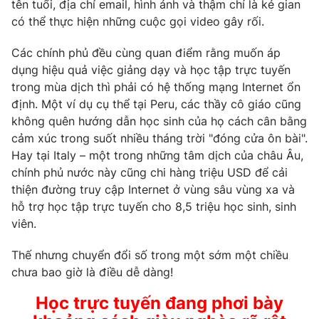
tên tuổi, địa chỉ email, hình ảnh và thậm chí là kẻ gian
có thể thực hiện những cuộc gọi video gây rối.
Các chính phủ đều cùng quan điểm rằng muốn áp
THỜI BÁO VTV
dụng hiệu quả việc giảng dạy và học tập trực tuyến
trong mùa dịch thì phải có hệ thống mạng Internet ổn
định. Một ví dụ cụ thể tại Peru, các thầy cô giáo cũng
Theo dõi báo trên
không quên hướng dẫn học sinh của họ cách cân bằng
cảm xúc trong suốt nhiều tháng trời "đóng cửa ôn bài".
Cơ quan chủ quản:
Đài Truyền hình Việt Nam
Hay tại Italy – một trong những tâm dịch của châu Âu,
chính phủ nước này cũng chi hàng triệu USD để cải
Cơ quan báo chí:
Thời báo VTV
thiện đường truy cập Internet ở vùng sâu vùng xa và
Giấy phép hoạt động báo in và báo điện tử số 483/GP-BTTTT
hỗ trợ học tập trực tuyến cho 8,5 triệu học sinh, sinh
cấp ngày 29/12/2023
viên.
Tổng Biên tập:
Vũ Thanh Thủy
Phó Tổng Biên tập:
Nguyễn Thị Mỹ Hạnh, Phạm Quốc Thắng,
Thế nhưng chuyển đổi số trong một sớm một chiều
Nguyễn Trọng Ninh
chưa bao giờ là điều dễ dàng!
Tổng đài VTV:
024.38 355 931 - 024.38 355 932
Học trực tuyến đang phơi bày
Ðiện thoại Thời báo VTV:
024.66 897 897