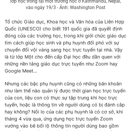
lớp học trống tại một trường học ở Kathmandu, Nepal,
vào ngày 19/3 - Ảnh: Washington Post
Photo
Infographic
Tổ chức Giáo dục, Khoa học và Văn hóa của Liên Hợp
Video
Shorts video
Quốc (UNESCO) cho biết 191 quốc gia đã quyết định
đóng cửa các trường học, trong khi giới chức giáo dục
tìm cách giúp học sinh và phụ huynh đối phó với sự
VTV Money
VTV Thể thao
chuyển đổi vội vàng sang học trực tuyến tại nhà. Vậy
là từ lớp Một cho đến cấp Đại học đều dần quen với
VTV Sức khoẻ
Bất động sản
những nền tảng giáo dục trực tuyến như Zoom hay
Google Meet…
Thị trường 24h
Tấm lòng Việt
Nhưng các bậc phụ huynh cũng có những băn khoăn
như làm thế nào quản lý được thời gian học trực tuyến
VTV4
Vươn mình bằng AI
của con, liệu con có thực sự tập trung khi học trực
tuyến, hoặc là thông tin về người dùng có bị đánh cắp
VTV9
VTV8
hay không? Nỗi lo của các phụ huynh là có cơ sở, khi
tháng 4 vừa qua, ứng dụng học trực tuyến Zoom
vướng vào bê bối lộ thông tin người dùng bao gồm
Liên hệ tòa soạn
English