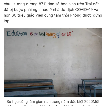
Phim VTV
cầu - tương đương 87% dân số học sinh trên Trái đất -
Giải trí
đã bị buộc phải nghỉ học ở nhà do dịch COVID-19 và
Hậu trường
Điện ảnh
hơn 60 triệu giáo viên cũng tạm thời không được đứng
Đời sống
Nhân vật
lớp.
Âm nhạc
Du lịch
Khán giả
Giáo dục
Sao
Làm đẹp
Giải sao mai
Tuyển sinh
Công nghệ
Chất lượng cuộc sống
Học trực tuyến
Hitech Công nghệ tương lai
Giao lưu trực tuyến
Sản phẩm
Lịch phát sóng
Thị trường
Tư vấn
Chuyên mục khác
Emagazine
Podcast
Sự học cũng lắm gian nan trong năm đặc biệt 2020Một