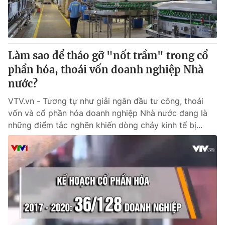
Thị trường 24h
Tấm lòng Việt
VTV4
Vươn mình bằng AI
Làm sao để tháo gỡ "nốt trầm" trong cổ
VTV9
VTV8
phần hóa, thoái vốn doanh nghiệp Nhà
nước?
Liên hệ tòa soạn
English
VTV.vn - Tương tự như giải ngân đầu tư công, thoái
vốn và cổ phần hóa doanh nghiệp Nhà nước đang là
những điểm tắc nghẽn khiến dòng chảy kinh tế bị...
THỜI BÁO VTV
Theo dõi báo trên
Cơ quan chủ quản:
Đài Truyền hình Việt Nam
Cơ quan báo chí:
Thời báo VTV