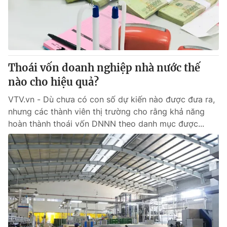
Giao lưu trực tuyến
Sản phẩm
Lịch phát sóng
Thị trường
Tư vấn
Thoái vốn doanh nghiệp nhà nước thế
Chuyên mục khác
nào cho hiệu quả?
Emagazine
Podcast
VTV.vn - Dù chưa có con số dự kiến nào được đưa ra,
nhưng các thành viên thị trường cho rằng khả năng
Photo
Infographic
hoàn thành thoái vốn DNNN theo danh mục được...
Video
Shorts video
VTV Money
VTV Thể thao
VTV Sức khoẻ
Bất động sản