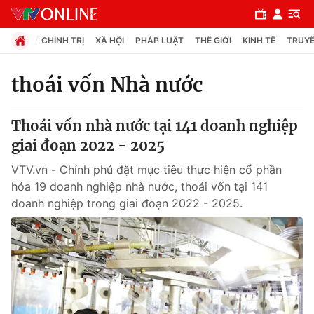
CHÍNH TRỊ
XÃ HỘI
PHÁP LUẬT
THẾ GIỚI
KINH TẾ
TRUYỀ
thoái vốn Nhà nước
Chuyên mục
Thoái vốn nhà nước tại 141 doanh nghiệp
Chính trị
giai đoạn 2022 - 2025
VTV.vn - Chính phủ đặt mục tiêu thực hiện cổ phần
Xã hội
hóa 19 doanh nghiệp nhà nước, thoái vốn tại 141
doanh nghiệp trong giai đoạn 2022 - 2025.
Pháp luật
Y tế
Thế giới