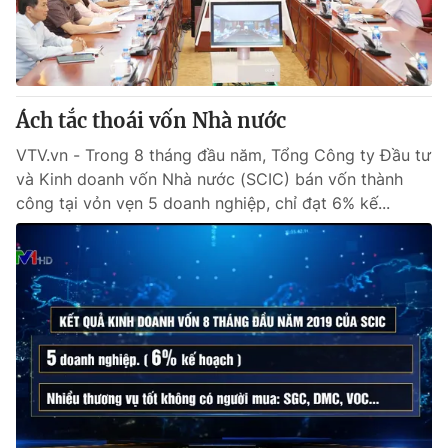
® Cấm sao chép dưới mọi hình thức nếu không có sự chấp
thuận bằng văn bản. Ghi rõ nguồn VTV.vn khi phát hành lại
thông tin từ website này.
Ách tắc thoái vốn Nhà nước
VTV.vn - Trong 8 tháng đầu năm, Tổng Công ty Đầu tư
và Kinh doanh vốn Nhà nước (SCIC) bán vốn thành
công tại vỏn vẹn 5 doanh nghiệp, chỉ đạt 6% kế...