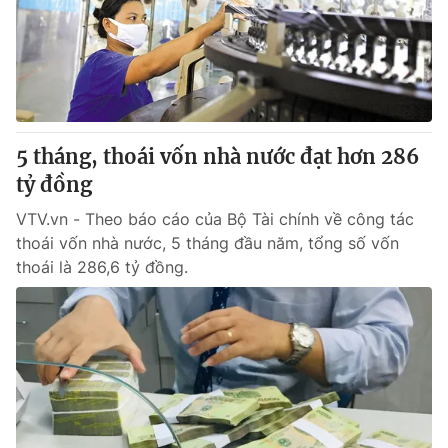
Tin tức
Kinh tế
Thế giới đó đây
Tài chính
Dữ liệu và đời sống
Câu chuyện quốc tế
Thị trường
5 tháng, thoái vốn nhà nước đạt hơn 286
Truyền hình
Góc doanh nghiệp
tỷ đồng
Phim VTV
Giải trí
VTV.vn - Theo báo cáo của Bộ Tài chính về công tác
Hậu trường
thoái vốn nhà nước, 5 tháng đầu năm, tổng số vốn
Điện ảnh
thoái là 286,6 tỷ đồng.
Đời sống
Nhân vật
Âm nhạc
Du lịch
Khán giả
Giáo dục
Sao
Làm đẹp
Giải sao mai
Tuyển sinh
Công nghệ
Chất lượng cuộc sống
Học trực tuyến
Hitech Công nghệ tương lai