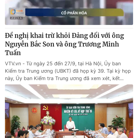
Giấy phép hoạt động báo in và báo điện tử số 483/GP-BTTTT
cấp ngày 29/12/2023
Tổng Biên tập:
Vũ Thanh Thủy
Phó Tổng Biên tập:
Nguyễn Thị Mỹ Hạnh, Phạm Quốc Thắng,
Đề nghị khai trừ khỏi Đảng đối với ông
Nguyễn Trọng Ninh
Tổng đài VTV:
Nguyễn Bắc Son và ông Trương Minh
024.38 355 931 - 024.38 355 932
Ðiện thoại Thời báo VTV:
Tuấn
024.66 897 897
Email:
toasoan@vtv.vn
VTV.vn - Từ ngày 25 đến 27/9, tại Hà Nội, Ủy ban
Liên hệ quảng cáo:
024-7300.7108
Kiểm tra Trung ương (UBKT) đã họp kỳ 39. Tại kỳ họp
này, Ủy ban Kiểm tra Trung ương đã xem xét, kết...