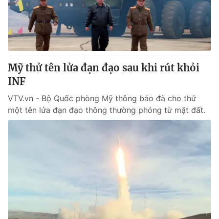
Thị trường 24h
Tấm lòng Việt
VTV4
Vươn mình bằng AI
VTV9
VTV8
Mỹ thử tên lửa đạn đạo sau khi rút khỏi
INF
Liên hệ tòa soạn
English
VTV.vn - Bộ Quốc phòng Mỹ thông báo đã cho thử
một tên lửa đạn đạo thông thường phóng từ mặt đất.
THỜI BÁO VTV
Theo dõi báo trên
Cơ quan chủ quản:
Đài Truyền hình Việt Nam
Cơ quan báo chí:
Thời báo VTV