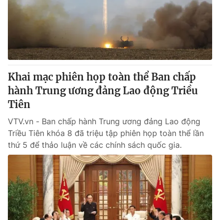
Tin tức
Kinh tế
Thế giới đó đây
Tài chính
Dữ liệu và đời sống
Câu chuyện quốc tế
Thị trường
Khai mạc phiên họp toàn thể Ban chấp
Truyền hình
Góc doanh nghiệp
hành Trung ương đảng Lao động Triều
Phim VTV
Tiên
Giải trí
Hậu trường
VTV.vn - Ban chấp hành Trung ương đảng Lao động
Điện ảnh
Triều Tiên khóa 8 đã triệu tập phiên họp toàn thể lần
Đời sống
Nhân vật
thứ 5 để thảo luận về các chính sách quốc gia.
Âm nhạc
Du lịch
Khán giả
Giáo dục
Sao
Làm đẹp
Giải sao mai
Tuyển sinh
Công nghệ
Chất lượng cuộc sống
Học trực tuyến
Hitech Công nghệ tương lai