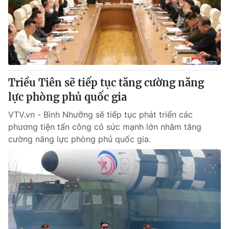
Giao lưu trực tuyến
Sản phẩm
Lịch phát sóng
Thị trường
Tư vấn
Chuyên mục khác
Triều Tiên sẽ tiếp tục tăng cường năng
Emagazine
Podcast
lực phòng phủ quốc gia
VTV.vn - Bình Nhưỡng sẽ tiếp tục phát triển các
Photo
Infographic
phương tiện tấn công có sức mạnh lớn nhằm tăng
cường năng lực phòng phủ quốc gia.
Video
Shorts video
VTV Money
VTV Thể thao
VTV Sức khoẻ
Bất động sản