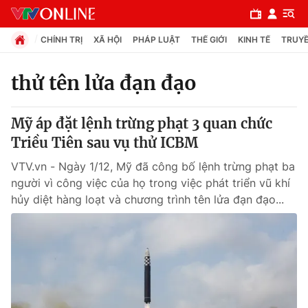
CHÍNH TRỊ
XÃ HỘI
PHÁP LUẬT
THẾ GIỚI
KINH TẾ
TRUYỀ
thử tên lửa đạn đạo
Chuyên mục
Mỹ áp đặt lệnh trừng phạt 3 quan chức
Chính trị
Triều Tiên sau vụ thử ICBM
VTV.vn - Ngày 1/12, Mỹ đã công bố lệnh trừng phạt ba
Xã hội
người vì công việc của họ trong việc phát triển vũ khí
hủy diệt hàng loạt và chương trình tên lửa đạn đạo...
Pháp luật
Y tế
Thế giới