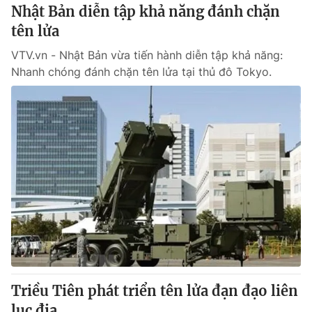
Nhật Bản diễn tập khả năng đánh chặn
tên lửa
® Cấm sao chép dưới mọi hình thức nếu không có sự chấp
thuận bằng văn bản. Ghi rõ nguồn VTV.vn khi phát hành lại
VTV.vn - Nhật Bản vừa tiến hành diễn tập khả năng:
thông tin từ website này.
Nhanh chóng đánh chặn tên lửa tại thủ đô Tokyo.
Triều Tiên phát triển tên lửa đạn đạo liên
lục địa