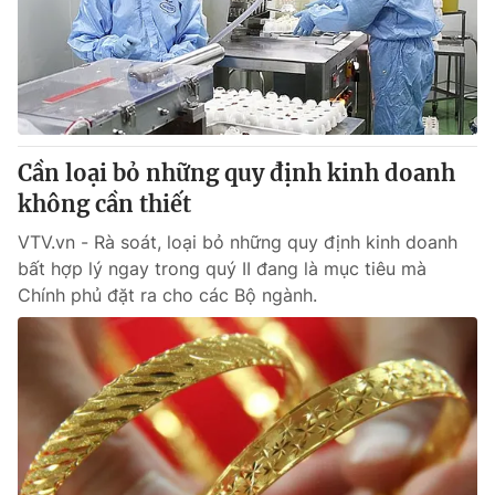
Tin tức
Kinh tế
Thế giới đó đây
Tài chính
Dữ liệu và đời sống
Câu chuyện quốc tế
Thị trường
Cần loại bỏ những quy định kinh doanh
Truyền hình
Góc doanh nghiệp
không cần thiết
Phim VTV
Giải trí
VTV.vn - Rà soát, loại bỏ những quy định kinh doanh
Hậu trường
bất hợp lý ngay trong quý II đang là mục tiêu mà
Điện ảnh
Chính phủ đặt ra cho các Bộ ngành.
Đời sống
Nhân vật
Âm nhạc
Du lịch
Khán giả
Giáo dục
Sao
Làm đẹp
Giải sao mai
Tuyển sinh
Công nghệ
Chất lượng cuộc sống
Học trực tuyến
Hitech Công nghệ tương lai