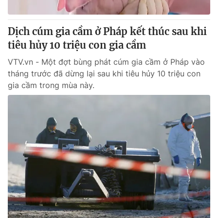
® Cấm sao chép dưới mọi hình thức nếu không có sự chấp
Dịch cúm gia cầm ở Pháp kết thúc sau khi
thuận bằng văn bản. Ghi rõ nguồn VTV.vn khi phát hành lại
tiêu hủy 10 triệu con gia cầm
thông tin từ website này.
VTV.vn - Một đợt bùng phát cúm gia cầm ở Pháp vào
tháng trước đã dừng lại sau khi tiêu hủy 10 triệu con
gia cầm trong mùa này.