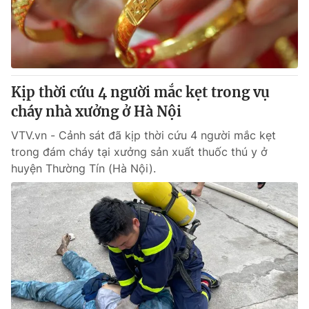
Giao lưu trực tuyến
Sản phẩm
Lịch phát sóng
Thị trường
Tư vấn
Kịp thời cứu 4 người mắc kẹt trong vụ
Chuyên mục khác
cháy nhà xưởng ở Hà Nội
Emagazine
Podcast
VTV.vn - Cảnh sát đã kịp thời cứu 4 người mắc kẹt
trong đám cháy tại xưởng sản xuất thuốc thú y ở
Photo
Infographic
huyện Thường Tín (Hà Nội).
Video
Shorts video
VTV Money
VTV Thể thao
VTV Sức khoẻ
Bất động sản