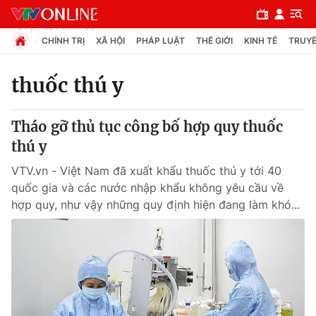
CHÍNH TRỊ
XÃ HỘI
PHÁP LUẬT
THẾ GIỚI
KINH TẾ
TRUYỀ
thuốc thú y
Chuyên mục
Tháo gỡ thủ tục công bố hợp quy thuốc
Chính trị
thú y
VTV.vn - Việt Nam đã xuất khẩu thuốc thú y tới 40
Xã hội
quốc gia và các nước nhập khẩu không yêu cầu về
hợp quy, như vậy những quy định hiện đang làm khó...
Pháp luật
Y tế
Thế giới