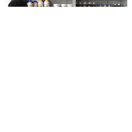
Tin mới
Video
Live
Emagazine
Trang chủ
Hà Tĩnh: Đề nghị thu hồi thuốc thú y
Hipper Lona Enro - S20%
VTV.vn - Cục Thú y đề nghị Chi Cục chăn nuôi và thú y
tỉnh Hà Tĩnh thông báo thu hồi thuốc thú y Hipper
Lona Enro - S20% trên địa bàn tỉnh.