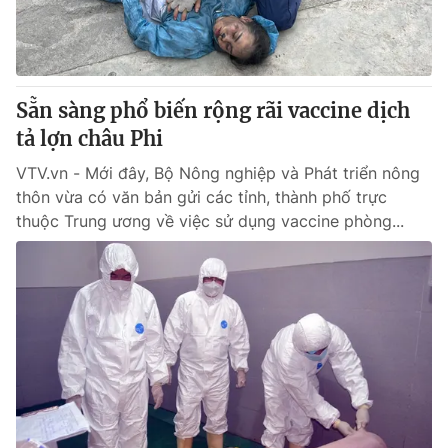
Thị trường 24h
Tấm lòng Việt
VTV4
Vươn mình bằng AI
Sẵn sàng phổ biến rộng rãi vaccine dịch
VTV9
VTV8
tả lợn châu Phi
VTV.vn - Mới đây, Bộ Nông nghiệp và Phát triển nông
Liên hệ tòa soạn
English
thôn vừa có văn bản gửi các tỉnh, thành phố trực
thuộc Trung ương về việc sử dụng vaccine phòng...
THỜI BÁO VTV
Theo dõi báo trên
Cơ quan chủ quản:
Đài Truyền hình Việt Nam
Cơ quan báo chí:
Thời báo VTV