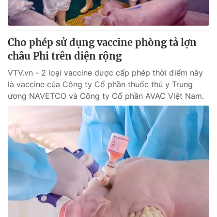
Giấy phép hoạt động báo in và báo điện tử số 483/GP-BTTTT
cấp ngày 29/12/2023
Tổng Biên tập:
Vũ Thanh Thủy
Cho phép sử dụng vaccine phòng tả lợn
Phó Tổng Biên tập:
Nguyễn Thị Mỹ Hạnh, Phạm Quốc Thắng,
châu Phi trên diện rộng
Nguyễn Trọng Ninh
Tổng đài VTV:
024.38 355 931 - 024.38 355 932
VTV.vn - 2 loại vaccine được cấp phép thời điểm này
Ðiện thoại Thời báo VTV:
024.66 897 897
là vaccine của Công ty Cổ phần thuốc thú y Trung
Email:
toasoan@vtv.vn
ương NAVETCO và Công ty Cổ phần AVAC Việt Nam.
Liên hệ quảng cáo:
024-7300.7108