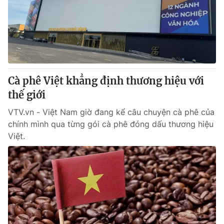
Giao lưu trực tuyến
Sản phẩm
Lịch phát sóng
Thị trường
Tư vấn
Chuyên mục khác
Cà phê Việt khẳng định thương hiệu với
Emagazine
Podcast
thế giới
VTV.vn - Việt Nam giờ đang kể câu chuyện cà phê của
Photo
Infographic
chính mình qua từng gói cà phê đóng dấu thương hiệu
Việt.
Video
Shorts video
VTV Money
VTV Thể thao
VTV Sức khoẻ
Bất động sản