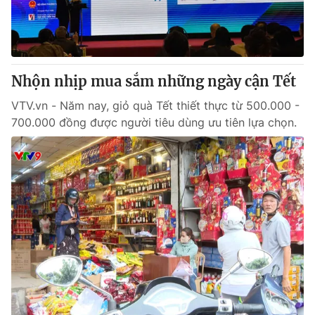
Giấy phép hoạt động báo in và báo điện tử số 483/GP-BTTTT
cấp ngày 29/12/2023
Tổng Biên tập:
Vũ Thanh Thủy
Phó Tổng Biên tập:
Nguyễn Thị Mỹ Hạnh, Phạm Quốc Thắng,
Nhộn nhịp mua sắm những ngày cận Tết
Nguyễn Trọng Ninh
Tổng đài VTV:
024.38 355 931 - 024.38 355 932
VTV.vn - Năm nay, giỏ quà Tết thiết thực từ 500.000 -
Ðiện thoại Thời báo VTV:
024.66 897 897
700.000 đồng được người tiêu dùng ưu tiên lựa chọn.
Email:
toasoan@vtv.vn
Liên hệ quảng cáo:
024-7300.7108