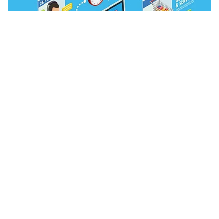
Tin mới
Video
Live
Emagazine
Trang chủ
Trào lưu du lịch ngay trong thành phố
dịp nghỉ lễ 30/4 – 1/5
VTV.vn - Các trung tâm thương mại đa chức năng trở
thành "điểm du lịch" yêu thích của hàng nghìn gia đình
mọi lứa tuổi.