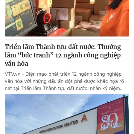
Tin tức
Kinh tế
Thế giới đó đây
Tài chính
Dữ liệu và đời sống
Câu chuyện quốc tế
Thị trường
Triển lãm Thành tựu đất nước: Thưởng
Truyền hình
Góc doanh nghiệp
lãm “bức tranh” 12 ngành công nghiệp
Phim VTV
văn hóa
Giải trí
Hậu trường
VTV.vn - Diện mạo phát triển 12 ngành công nghiệp
Điện ảnh
văn hóa với những dấu ấn đột phá được khắc họa rõ
Đời sống
Nhân vật
nét tại Triển lãm Thành tựu đất nước, nhân kỷ niệm...
Âm nhạc
Du lịch
Khán giả
Giáo dục
Sao
Làm đẹp
Giải sao mai
Tuyển sinh
Công nghệ
Chất lượng cuộc sống
Học trực tuyến
Hitech Công nghệ tương lai