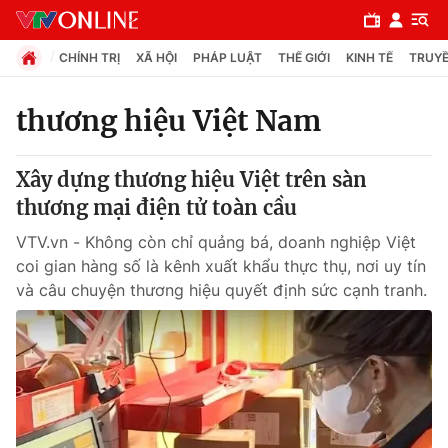
CHÍNH TRỊ
XÃ HỘI
PHÁP LUẬT
THẾ GIỚI
KINH TẾ
TRUYỀ
thương hiệu Việt Nam
Chuyên mục
Xây dựng thương hiệu Việt trên sàn
Chính trị
thương mại điện tử toàn cầu
VTV.vn - Không còn chỉ quảng bá, doanh nghiệp Việt
Xã hội
coi gian hàng số là kênh xuất khẩu thực thụ, nơi uy tín
và câu chuyện thương hiệu quyết định sức cạnh tranh.
Pháp luật
Y tế
Thế giới