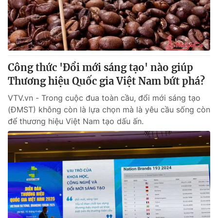
Thị trường 24h
Tấm lòng Việt
VTV4
Vươn mình bằng AI
VTV9
VTV8
Công thức 'Đổi mới sáng tạo' nào giúp
Thương hiệu Quốc gia Việt Nam bứt phá?
Liên hệ tòa soạn
English
VTV.vn - Trong cuộc đua toàn cầu, đổi mới sáng tạo
(ĐMST) không còn là lựa chọn mà là yêu cầu sống còn
để thương hiệu Việt Nam tạo dấu ấn.
THỜI BÁO VTV
Theo dõi báo trên
Cơ quan chủ quản:
Đài Truyền hình Việt Nam
Cơ quan báo chí:
Thời báo VTV