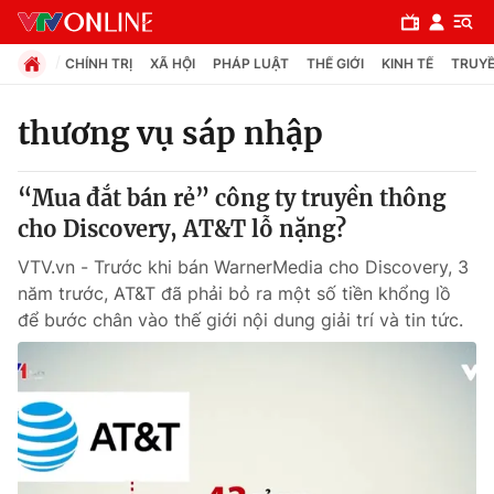
CHÍNH TRỊ
XÃ HỘI
PHÁP LUẬT
THẾ GIỚI
KINH TẾ
TRUYỀ
thương vụ sáp nhập
Chuyên mục
“Mua đắt bán rẻ” công ty truyền thông
Chính trị
cho Discovery, AT&T lỗ nặng?
VTV.vn - Trước khi bán WarnerMedia cho Discovery, 3
Xã hội
năm trước, AT&T đã phải bỏ ra một số tiền khổng lồ
để bước chân vào thế giới nội dung giải trí và tin tức.
Pháp luật
Y tế
Thế giới