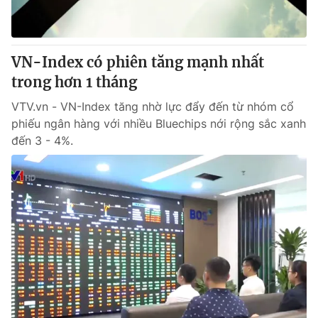
Giấy phép hoạt động báo in và báo điện tử số 483/GP-BTTTT
cấp ngày 29/12/2023
Tổng Biên tập:
Vũ Thanh Thủy
VN-Index có phiên tăng mạnh nhất
Phó Tổng Biên tập:
Nguyễn Thị Mỹ Hạnh, Phạm Quốc Thắng,
trong hơn 1 tháng
Nguyễn Trọng Ninh
Tổng đài VTV:
024.38 355 931 - 024.38 355 932
VTV.vn - VN-Index tăng nhờ lực đẩy đến từ nhóm cổ
Ðiện thoại Thời báo VTV:
024.66 897 897
phiếu ngân hàng với nhiều Bluechips nới rộng sắc xanh
Email:
toasoan@vtv.vn
đến 3 - 4%.
Liên hệ quảng cáo:
024-7300.7108