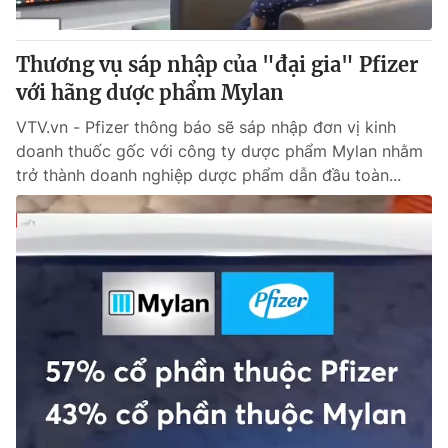
® Cấm sao chép dưới mọi hình thức nếu không có sự chấp
Thương vụ sáp nhập của "đại gia" Pfizer
thuận bằng văn bản. Ghi rõ nguồn VTV.vn khi phát hành lại
với hãng dược phẩm Mylan
thông tin từ website này.
VTV.vn - Pfizer thông báo sẽ sáp nhập đơn vị kinh
doanh thuốc gốc với công ty dược phẩm Mylan nhằm
trở thành doanh nghiệp dược phẩm dẫn đầu toàn...