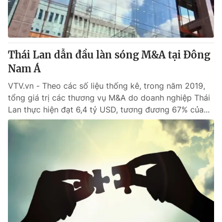
Thị trường 24h
Tấm lòng Việt
VTV4
Vươn mình bằng AI
Thái Lan dẫn đầu làn sóng M&A tại Đông
VTV9
VTV8
Nam Á
VTV.vn - Theo các số liệu thống kê, trong năm 2019,
Liên hệ tòa soạn
English
tổng giá trị các thương vụ M&A do doanh nghiệp Thái
Lan thực hiện đạt 6,4 tỷ USD, tương đương 67% của...
THỜI BÁO VTV
Theo dõi báo trên
Cơ quan chủ quản:
Đài Truyền hình Việt Nam
Cơ quan báo chí:
Thời báo VTV