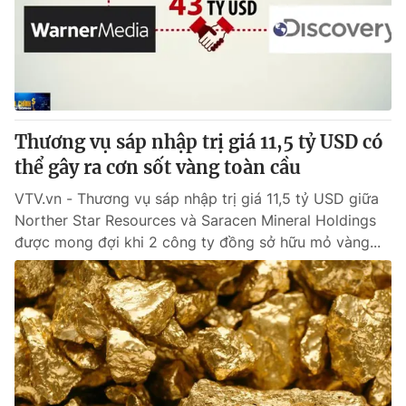
Tin tức
Kinh tế
Thế giới đó đây
Tài chính
Dữ liệu và đời sống
Câu chuyện quốc tế
Thị trường
Thương vụ sáp nhập trị giá 11,5 tỷ USD có
Truyền hình
Góc doanh nghiệp
thể gây ra cơn sốt vàng toàn cầu
Phim VTV
Giải trí
VTV.vn - Thương vụ sáp nhập trị giá 11,5 tỷ USD giữa
Hậu trường
Norther Star Resources và Saracen Mineral Holdings
Điện ảnh
được mong đợi khi 2 công ty đồng sở hữu mỏ vàng...
Đời sống
Nhân vật
Âm nhạc
Du lịch
Khán giả
Giáo dục
Sao
Làm đẹp
Giải sao mai
Tuyển sinh
Công nghệ
Chất lượng cuộc sống
Học trực tuyến
Hitech Công nghệ tương lai