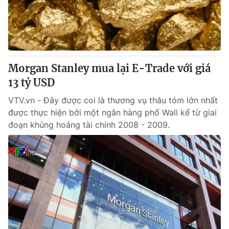
Giao lưu trực tuyến
Sản phẩm
Lịch phát sóng
Thị trường
Tư vấn
Morgan Stanley mua lại E-Trade với giá
Chuyên mục khác
13 tỷ USD
Emagazine
Podcast
VTV.vn - Đây được coi là thương vụ thâu tóm lớn nhất
được thực hiện bởi một ngân hàng phố Wall kể từ giai
Photo
Infographic
đoạn khủng hoảng tài chính 2008 - 2009.
Video
Shorts video
VTV Money
VTV Thể thao
VTV Sức khoẻ
Bất động sản