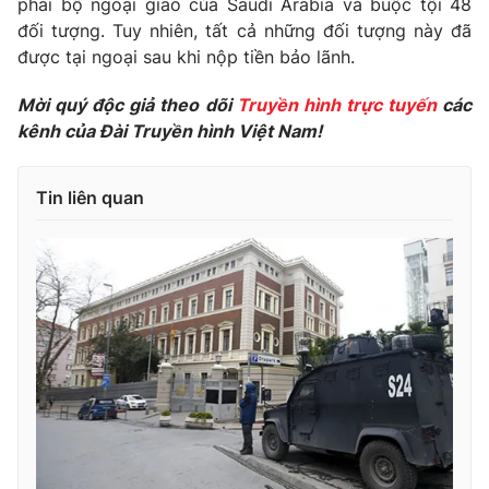
phái bộ ngoại giao của Saudi Arabia và buộc tội 48
đối tượng. Tuy nhiên, tất cả những đối tượng này đã
Photo
Infographic
được tại ngoại sau khi nộp tiền bảo lãnh.
Video
Shorts video
Mời quý độc giả theo dõi
Truyền hình trực tuyến
các
kênh của Đài Truyền hình Việt Nam!
VTV Money
VTV Thể thao
Tin liên quan
VTV Sức khoẻ
Bất động sản
Thị trường 24h
Tấm lòng Việt
VTV4
Vươn mình bằng AI
VTV9
VTV8
Liên hệ tòa soạn
English