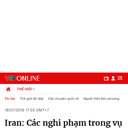
THẾ GIỚI
Chính trị
Tin tức
Thế giới đó đây
Câu chuyện quốc tế
Người Việt bốn phương
Xã hội
18/07/2016 17:55 GMT+7
Pháp luật
Chuyên mục
Kinh tế
Iran: Các nghi phạm trong vụ
Thể thao