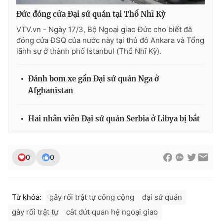
Đức đóng cửa Đại sứ quán tại Thổ Nhĩ Kỳ
VTV.vn - Ngày 17/3, Bộ Ngoại giao Đức cho biết đã
đóng cửa ĐSQ của nước này tại thủ đô Ankara và Tổng
THỜI BÁO VTV
lãnh sự ở thành phố Istanbul (Thổ Nhĩ Kỳ).
Đánh bom xe gần Đại sứ quán Nga ở
Afghanistan
Theo dõi báo trên
Hai nhân viên Đại sứ quán Serbia ở Libya bị bắt
Cơ quan chủ quản:
Đài Truyền hình Việt Nam
Cơ quan báo chí:
Thời báo VTV
Giấy phép hoạt động báo in và báo điện tử số 483/GP-BTTTT
0
0
cấp ngày 29/12/2023
Tổng Biên tập:
Vũ Thanh Thủy
Phó Tổng Biên tập:
Nguyễn Thị Mỹ Hạnh, Phạm Quốc Thắng,
Từ khóa:
gây rối trật tự công cộng
đại sứ quán
Nguyễn Trọng Ninh
gây rối trật tự
cắt đứt quan hệ ngoại giao
Tổng đài VTV:
024.38 355 931 - 024.38 355 932