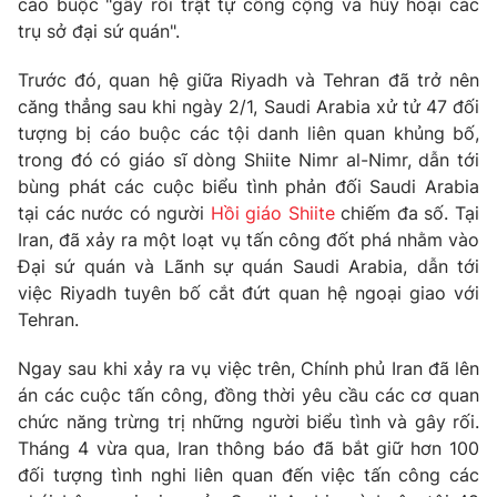
cáo buộc "gây rối trật tự công cộng và hủy hoại các
Phim VTV
Giải trí
trụ sở đại sứ quán".
Hậu trường
Điện ảnh
Trước đó, quan hệ giữa Riyadh và Tehran đã trở nên
Đời sống
Nhân vật
căng thẳng sau khi ngày 2/1, Saudi Arabia xử tử 47 đối
Âm nhạc
tượng bị cáo buộc các tội danh liên quan khủng bố,
Du lịch
Khán giả
Giáo dục
Sao
trong đó có giáo sĩ dòng Shiite Nimr al-Nimr, dẫn tới
Làm đẹp
Giải sao mai
bùng phát các cuộc biểu tình phản đối Saudi Arabia
Tuyển sinh
tại các nước có người
Hồi giáo Shiite
chiếm đa số. Tại
Công nghệ
Chất lượng cuộc sống
Iran, đã xảy ra một loạt vụ tấn công đốt phá nhằm vào
Học trực tuyến
Hitech Công nghệ tương lai
Đại sứ quán và Lãnh sự quán Saudi Arabia, dẫn tới
Giao lưu trực tuyến
việc Riyadh tuyên bố cắt đứt quan hệ ngoại giao với
Sản phẩm
Tehran.
Lịch phát sóng
Thị trường
Ngay sau khi xảy ra vụ việc trên, Chính phủ Iran đã lên
án các cuộc tấn công, đồng thời yêu cầu các cơ quan
Tư vấn
chức năng trừng trị những người biểu tình và gây rối.
Chuyên mục khác
Tháng 4 vừa qua, Iran thông báo đã bắt giữ hơn 100
Emagazine
Podcast
đối tượng tình nghi liên quan đến việc tấn công các