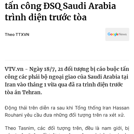
Chính trị
tấn công ĐSQ Saudi Arabia
Truyền hình
trình diện trước tòa
Văn hóa - Giải trí
Xã hội
Y tế
Đời sống
Theo TTXVN
Pháp luật
Công nghệ
Giáo dục
Y tế
VTV.vn - Ngày 18/7, 21 đối tượng bị cáo buộc tấn
Thế giới
công các phái bộ ngoại giao của Saudi Arabia tại
Tin tức
Iran vào tháng 1 vừa qua đã ra trình diện trước
Kinh tế
tòa án Tehran.
Thế giới đó đây
Tài chính
Dữ liệu và đời sống
Câu chuyện quốc tế
Động thái trên diễn ra sau khi Tổng thống Iran Hassan
Thị trường
Rouhani yêu cầu đưa những đối tượng trên ra xét xử.
Truyền hình
Góc doanh nghiệp
Theo Tasnim, các đối tượng trên, đều là nam giới, bị