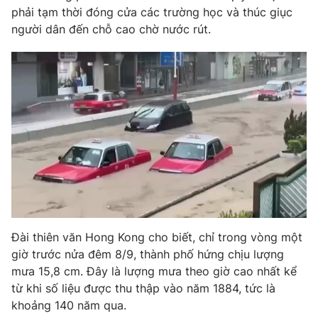
phải tạm thời đóng cửa các trường học và thúc giục
người dân đến chỗ cao chờ nước rút.
THỜI BÁO VTV
Theo dõi báo trên
Cơ quan chủ quản:
Đài Truyền hình Việt Nam
Cơ quan báo chí:
Thời báo VTV
Giấy phép hoạt động báo in và báo điện tử số 483/GP-BTTTT
cấp ngày 29/12/2023
Tổng Biên tập:
Vũ Thanh Thủy
Đài thiên văn Hong Kong cho biết, chỉ trong vòng một
Phó Tổng Biên tập:
Nguyễn Thị Mỹ Hạnh, Phạm Quốc Thắng,
giờ trước nửa đêm 8/9, thành phố hứng chịu lượng
Nguyễn Trọng Ninh
mưa 15,8 cm. Đây là lượng mưa theo giờ cao nhất kể
Tổng đài VTV:
024.38 355 931 - 024.38 355 932
từ khi số liệu được thu thập vào năm 1884, tức là
Ðiện thoại Thời báo VTV:
024.66 897 897
khoảng 140 năm qua.