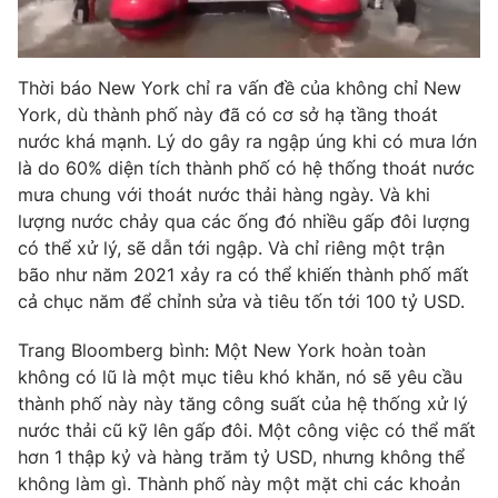
Thời báo New York chỉ ra vấn đề của không chỉ New
York, dù thành phố này đã có cơ sở hạ tầng thoát
nước khá mạnh. Lý do gây ra ngập úng khi có mưa lớn
là do 60% diện tích thành phố có hệ thống thoát nước
mưa chung với thoát nước thải hàng ngày. Và khi
lượng nước chảy qua các ống đó nhiều gấp đôi lượng
có thể xử lý, sẽ dẫn tới ngập. Và chỉ riêng một trận
bão như năm 2021 xảy ra có thể khiến thành phố mất
cả chục năm để chỉnh sửa và tiêu tốn tới 100 tỷ USD.
Trang Bloomberg bình: Một New York hoàn toàn
không có lũ là một mục tiêu khó khăn, nó sẽ yêu cầu
thành phố này này tăng công suất của hệ thống xử lý
nước thải cũ kỹ lên gấp đôi. Một công việc có thể mất
hơn 1 thập kỷ và hàng trăm tỷ USD, nhưng không thể
không làm gì. Thành phố này một mặt chi các khoản