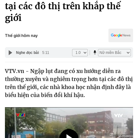
Chính trị
tại các đô thị trên khắp thế
Truyền hình
giới
Văn hóa - Giải trí
Xã hội
Y tế
Đời sống
Thế giới hôm nay
Pháp luật
Công nghệ
Giáo dục
Nghe đọc bài
5:11
Y tế
VTV.vn - Ngập lụt đang có xu hướng diễn ra
Thế giới
thường xuyên và nghiêm trọng hơn tại các đô thị
Tin tức
trên thế giới, các nhà khoa học nhận định đây là
Kinh tế
biểu hiện của biến đổi khí hậu.
Thế giới đó đây
Tài chính
Dữ liệu và đời sống
Câu chuyện quốc tế
Thị trường
Truyền hình
Góc doanh nghiệp