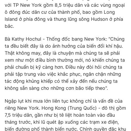
với TP New York gồm 8,5 triệu dân và các vùng ngoại
Photo
Infographic
ô đông đúc dân cư của thành phố, bao gồm Long
Island ở phía đông và thung lũng sông Hudson ở phía
bắc.
Video
Shorts video
Bà Kathy Hochul - Thống đốc bang New York: "Chúng
VTV Money
VTV Thể thao
ta đều biết đây là do ảnh hưởng của biến đổi khí hậu.
Thật không may, đây là chuyện mà chúng ta sẽ phải
xem như một điều bình thường mới, nó khiến chúng ta
VTV Sức khoẻ
Bất động sản
phải chuẩn bị kỹ càng hơn. Điều này đòi hỏi chúng ta
phải tập trung vào việc khắc phục, ngăn chặn những
Thị trường 24h
Tấm lòng Việt
tác động khủng khiếp có thể xảy đến nếu chúng ta
không sẵn sàng cho những cơn bão tiếp theo".
VTV4
Vươn mình bằng AI
Ngập lụt khi mưa lớn liên tục không chỉ là vấn đề của
riêng New York. Hong Kong (Trung Quốc) - đô thị gồm
VTV9
VTV8
7,5 triệu dân, gần như bị tê liệt hoàn toàn vào đầu
tháng trước, khi lũ quét ập xuống các trạm xe điện,
Liên hệ tòa soạn
English
biến đường phố thành biển nước. Chính quyền đặc khu