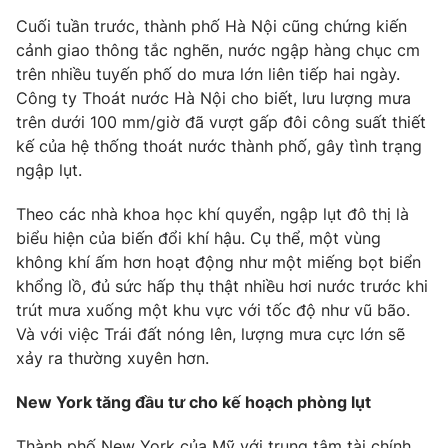
Email:
toasoan@vtv.vn
Cuối tuần trước, thành phố Hà Nội cũng chứng kiến
Liên hệ quảng cáo:
024-7300.7108
cảnh giao thông tắc nghẽn, nước ngập hàng chục cm
trên nhiều tuyến phố do mưa lớn liên tiếp hai ngày.
Công ty Thoát nước Hà Nội cho biết, lưu lượng mưa
trên dưới 100 mm/giờ đã vượt gấp đôi công suất thiết
kế của hệ thống thoát nước thành phố, gây tình trạng
ngập lụt.
Theo các nhà khoa học khí quyển, ngập lụt đô thị là
biểu hiện của biến đổi khí hậu. Cụ thể, một vùng
không khí ấm hơn hoạt động như một miếng bọt biển
khổng lồ, đủ sức hấp thụ thật nhiều hơi nước trước khi
trút mưa xuống một khu vực với tốc độ như vũ bão.
® Cấm sao chép dưới mọi hình thức nếu không có sự chấp
thuận bằng văn bản. Ghi rõ nguồn VTV.vn khi phát hành lại
Và với việc Trái đất nóng lên, lượng mưa cực lớn sẽ
thông tin từ website này.
xảy ra thường xuyên hơn.
New York tăng đầu tư cho kế hoạch phòng lụt
Thành phố New York của Mỹ với trung tâm tài chính,