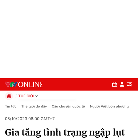
THẾ GIỚI
Chính trị
Tin tức
Thế giới đó đây
Câu chuyện quốc tế
Người Việt bốn phương
Xã hội
05/10/2023 06:00 GMT+7
Pháp luật
Chuyên mục
Kinh tế
Gia tăng tình trạng ngập lụt
Thể thao