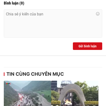
Bình luận
(
0
)
Gửi bình luận
TIN CÙNG CHUYÊN MỤC