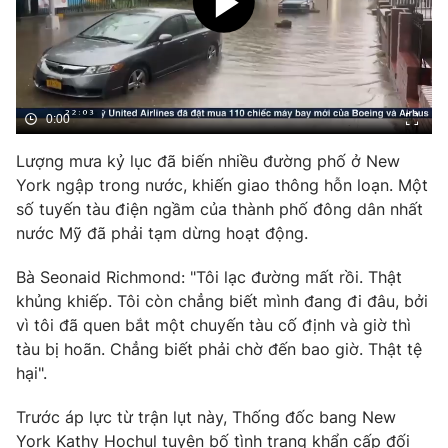
Phim VTV
Giải trí
Hậu trường
Điện ảnh
Đời sống
Nhân vật
Âm nhạc
Du lịch
0:00
Khán giả
Giáo dục
Sao
Làm đẹp
Lượng mưa kỷ lục đã biến nhiều đường phố ở New
Giải sao mai
Tuyển sinh
York ngập trong nước, khiến giao thông hỗn loạn. Một
Công nghệ
Chất lượng cuộc sống
số tuyến tàu điện ngầm của thành phố đông dân nhất
Học trực tuyến
nước Mỹ đã phải tạm dừng hoạt động.
Hitech Công nghệ tương lai
Giao lưu trực tuyến
Sản phẩm
Bà Seonaid Richmond: "Tôi lạc đường mất rồi. Thật
khủng khiếp. Tôi còn chẳng biết mình đang đi đâu, bởi
Lịch phát sóng
Thị trường
vì tôi đã quen bắt một chuyến tàu cố định và giờ thì
tàu bị hoãn. Chẳng biết phải chờ đến bao giờ. Thật tệ
Tư vấn
hại".
Chuyên mục khác
Trước áp lực từ trận lụt này, Thống đốc bang New
Emagazine
Podcast
York Kathy Hochul tuyên bố tình trạng khẩn cấp đối