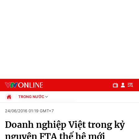
TRONG NƯỚC
Chính trị
24/06/2016 01:19 GMT+7
Xã hội
Doanh nghiệp Việt trong kỷ
Pháp luật
Chuyên mục
Kinh tế
nguyên FTA thế hệ mới
Thể thao