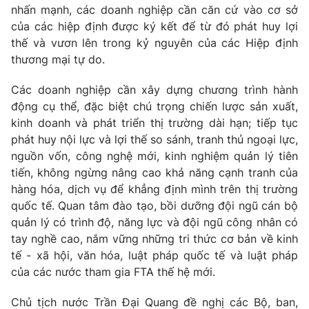
nhấn mạnh, các doanh nghiệp cần căn cứ vào cơ sở
Photo
Infographic
của các hiệp định được ký kết để từ đó phát huy lợi
thế và vươn lên trong kỷ nguyên của các Hiệp định
thương mại tự do.
Video
Shorts video
Các doanh nghiệp cần xây dựng chương trình hành
VTV Money
VTV Thể thao
động cụ thể, đặc biệt chú trọng chiến lược sản xuất,
kinh doanh và phát triển thị trường dài hạn; tiếp tục
phát huy nội lực và lợi thế so sánh, tranh thủ ngoại lực,
VTV Sức khoẻ
Bất động sản
nguồn vốn, công nghệ mới, kinh nghiệm quản lý tiên
tiến, không ngừng nâng cao khả năng cạnh tranh của
Thị trường 24h
Tấm lòng Việt
hàng hóa, dịch vụ để khẳng định mình trên thị trường
quốc tế. Quan tâm đào tạo, bồi dưỡng đội ngũ cán bộ
VTV4
quản lý có trình độ, năng lực và đội ngũ công nhân có
Vươn mình bằng AI
tay nghề cao, nắm vững những tri thức cơ bản về kinh
tế - xã hội, văn hóa, luật pháp quốc tế và luật pháp
VTV9
VTV8
của các nước tham gia FTA thế hệ mới.
Liên hệ tòa soạn
Chủ tịch nước Trần Đại Quang đề nghị các Bộ, ban,
English