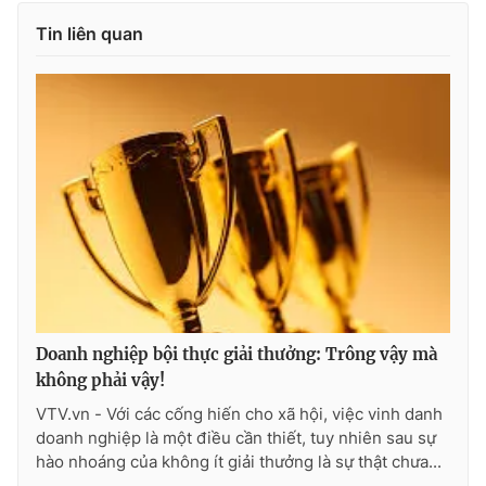
Ðiện thoại Thời báo VTV:
024.66 897 897
Tin liên quan
Email:
toasoan@vtv.vn
Liên hệ quảng cáo:
024-7300.7108
Doanh nghiệp bội thực giải thưởng: Trông vậy mà
® Cấm sao chép dưới mọi hình thức nếu không có sự chấp
không phải vậy!
thuận bằng văn bản. Ghi rõ nguồn VTV.vn khi phát hành lại
VTV.vn - Với các cống hiến cho xã hội, việc vinh danh
thông tin từ website này.
doanh nghiệp là một điều cần thiết, tuy nhiên sau sự
hào nhoáng của không ít giải thưởng là sự thật chưa...