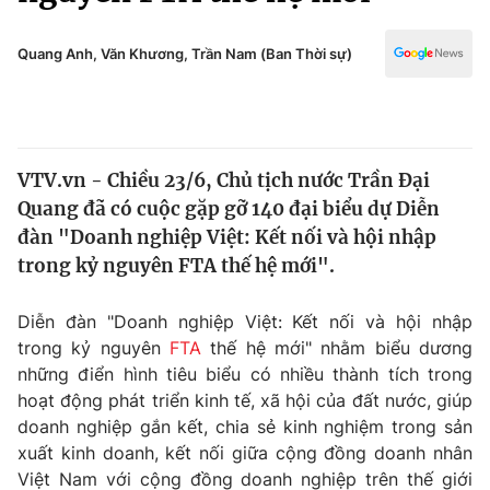
Chính trị
Truyền hình
Văn hóa - Giải trí
Quang Anh, Văn Khương, Trần Nam (Ban Thời sự)
Xã hội
Y tế
Đời sống
Pháp luật
Công nghệ
Giáo dục
VTV.vn - Chiều 23/6, Chủ tịch nước Trần Đại
Y tế
Quang đã có cuộc gặp gỡ 140 đại biểu dự Diễn
đàn "Doanh nghiệp Việt: Kết nối và hội nhập
Thế giới
trong kỷ nguyên FTA thế hệ mới".
Tin tức
Diễn đàn "Doanh nghiệp Việt: Kết nối và hội nhập
Kinh tế
trong kỷ nguyên
FTA
thế hệ mới" nhằm biểu dương
Thế giới đó đây
Tài chính
những điển hình tiêu biểu có nhiều thành tích trong
Dữ liệu và đời sống
Câu chuyện quốc tế
hoạt động phát triển kinh tế, xã hội của đất nước, giúp
Thị trường
doanh nghiệp gắn kết, chia sẻ kinh nghiệm trong sản
Truyền hình
xuất kinh doanh, kết nối giữa cộng đồng doanh nhân
Góc doanh nghiệp
Việt Nam với cộng đồng doanh nghiệp trên thế giới