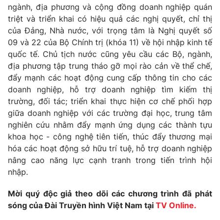
ngành, địa phương và cộng đồng doanh nghiệp quán
triệt và triển khai có hiệu quả các nghị quyết, chỉ thị
của Đảng, Nhà nước, với trọng tâm là Nghị quyết số
09 và 22 của Bộ Chính trị (khóa 11) về hội nhập kinh tế
THỜI BÁO VTV
quốc tế. Chủ tịch nước cũng yêu cầu các Bộ, ngành,
địa phương tập trung tháo gỡ mọi rào cản về thể chế,
đẩy mạnh các hoạt động cung cấp thông tin cho các
doanh nghiệp, hỗ trợ doanh nghiệp tìm kiếm thị
Theo dõi báo trên
trường, đối tác; triển khai thực hiện cơ chế phối hợp
giữa doanh nghiệp với các trường đại học, trung tâm
Cơ quan chủ quản:
Đài Truyền hình Việt Nam
nghiên cứu nhằm đẩy mạnh ứng dụng các thành tựu
khoa học - công nghệ tiên tiến, thúc đẩy thương mại
Cơ quan báo chí:
Thời báo VTV
hóa các hoạt động sở hữu trí tuệ, hỗ trợ doanh nghiệp
Giấy phép hoạt động báo in và báo điện tử số 483/GP-BTTTT
nâng cao năng lực cạnh tranh trong tiến trình hội
cấp ngày 29/12/2023
nhập.
Tổng Biên tập:
Vũ Thanh Thủy
Phó Tổng Biên tập:
Nguyễn Thị Mỹ Hạnh, Phạm Quốc Thắng,
Mời quý độc giả theo dõi các chương trình đã phát
Nguyễn Trọng Ninh
sóng của Đài Truyền hình Việt Nam tại
TV Online.
Tổng đài VTV:
024.38 355 931 - 024.38 355 932