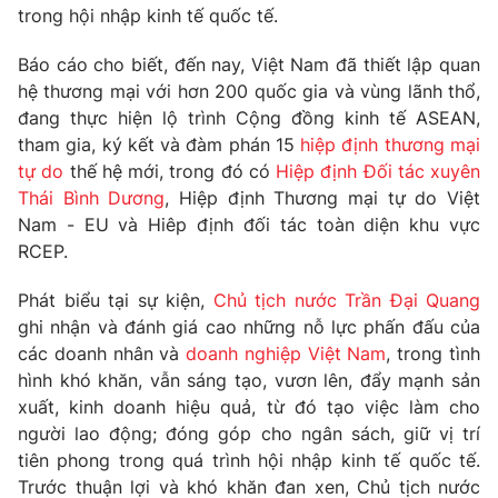
Phim VTV
trong hội nhập kinh tế quốc tế.
Giải trí
Hậu trường
Báo cáo cho biết, đến nay, Việt Nam đã thiết lập quan
Điện ảnh
Đời sống
hệ thương mại với hơn 200 quốc gia và vùng lãnh thổ,
Nhân vật
Âm nhạc
đang thực hiện lộ trình Cộng đồng kinh tế ASEAN,
Du lịch
Khán giả
tham gia, ký kết và đàm phán 15
hiệp định thương mại
Giáo dục
Sao
tự do
thế hệ mới, trong đó có
Hiệp định Đối tác xuyên
Làm đẹp
Giải sao mai
Thái Bình Dương
, Hiệp định Thương mại tự do Việt
Tuyển sinh
Công nghệ
Chất lượng cuộc sống
Nam - EU và Hiêp định đối tác toàn diện khu vực
Học trực tuyến
RCEP.
Hitech Công nghệ tương lai
Giao lưu trực tuyến
Phát biểu tại sự kiện,
Chủ tịch nước Trần Đại Quang
Sản phẩm
ghi nhận và đánh giá cao những nỗ lực phấn đấu của
Lịch phát sóng
Thị trường
các doanh nhân và
doanh nghiệp Việt Nam
, trong tình
hình khó khăn, vẫn sáng tạo, vươn lên, đẩy mạnh sản
Tư vấn
xuất, kinh doanh hiệu quả, từ đó tạo việc làm cho
Chuyên mục khác
người lao động; đóng góp cho ngân sách, giữ vị trí
tiên phong trong quá trình hội nhập kinh tế quốc tế.
Emagazine
Podcast
Trước thuận lợi và khó khăn đan xen, Chủ tịch nước