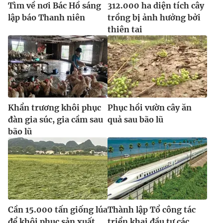
Tìm về nơi Bác Hồ sáng
312.000 ha diện tích cây
lập báo Thanh niên
trồng bị ảnh hưởng bởi
thiên tai
Khẩn trương khôi phục
Phục hồi vườn cây ăn
đàn gia súc, gia cầm sau
quả sau bão lũ
bão lũ
Cần 15.000 tấn giống lúa
Thành lập Tổ công tác
để khôi phục sản xuất
triển khai đầu tư các