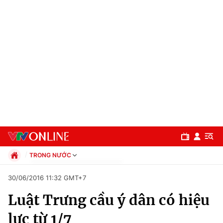
TRONG NƯỚC
Chính trị
30/06/2016 11:32 GMT+7
Xã hội
Luật Trưng cầu ý dân có hiệu
Pháp luật
Chuyên mục
Kinh tế
lực từ 1/7
Thể thao