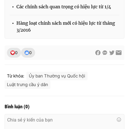
Các chính sách quan trọng có hiệu lực từ 1/4
Hàng loạt chính sách mới có hiệu lực từ tháng
THỜI BÁO VTV
3/2016
0
0
Theo dõi báo trên
Cơ quan chủ quản:
Đài Truyền hình Việt Nam
Từ khóa:
Ủy ban Thường vụ Quốc hội
Cơ quan báo chí:
Thời báo VTV
Luật trưng cầu ý dân
Giấy phép hoạt động báo in và báo điện tử số 483/GP-BTTTT
cấp ngày 29/12/2023
Tổng Biên tập:
Vũ Thanh Thủy
Bình luận
(
0
)
Phó Tổng Biên tập:
Nguyễn Thị Mỹ Hạnh, Phạm Quốc Thắng,
Nguyễn Trọng Ninh
Tổng đài VTV:
024.38 355 931 - 024.38 355 932