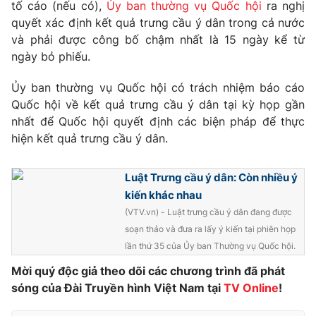
Phim VTV
tố cáo (nếu có),
Ủy ban thường vụ Quốc hội
ra nghị
Giải trí
quyết xác định kết quả trưng cầu ý dân trong cả nước
Hậu trường
và phải được công bố chậm nhất là 15 ngày kể từ
Điện ảnh
Đời sống
ngày bỏ phiếu.
Nhân vật
Âm nhạc
Du lịch
Ủy ban thường vụ Quốc hội có trách nhiệm báo cáo
Khán giả
Giáo dục
Sao
Quốc hội về kết quả trưng cầu ý dân tại kỳ họp gần
Làm đẹp
Giải sao mai
nhất để Quốc hội quyết định các biện pháp để thực
Tuyển sinh
Công nghệ
hiện kết quả trưng cầu ý dân.
Chất lượng cuộc sống
Học trực tuyến
Hitech Công nghệ tương lai
Luật Trưng cầu ý dân: Còn nhiều ý
Giao lưu trực tuyến
Sản phẩm
kiến khác nhau
(VTV.vn) - Luật trưng cầu ý dân đang được
Lịch phát sóng
Thị trường
soạn thảo và đưa ra lấy ý kiến tại phiên họp
lần thứ 35 của Ủy ban Thường vụ Quốc hội.
Tư vấn
Mời quý độc giả theo dõi các chương trình đã phát
Chuyên mục khác
sóng của Đài Truyền hình Việt Nam tại
TV Online
!
Emagazine
Podcast