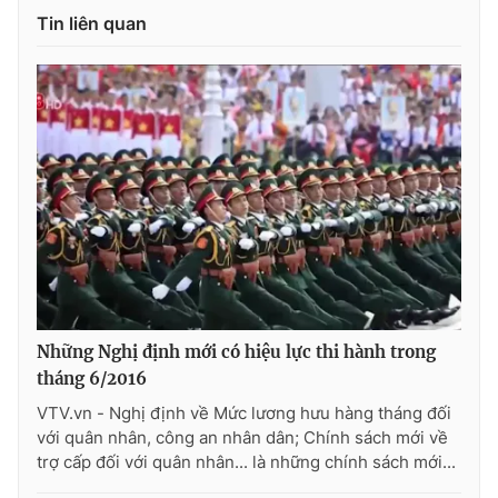
Tin liên quan
Photo
Infographic
Video
Shorts video
VTV Money
VTV Thể thao
VTV Sức khoẻ
Bất động sản
Thị trường 24h
Tấm lòng Việt
Những Nghị định mới có hiệu lực thi hành trong
VTV4
Vươn mình bằng AI
tháng 6/2016
VTV.vn - Nghị định về Mức lương hưu hàng tháng đối
VTV9
VTV8
với quân nhân, công an nhân dân; Chính sách mới về
trợ cấp đối với quân nhân... là những chính sách mới...
Liên hệ tòa soạn
English