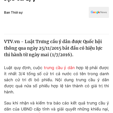
Chính trị
Truyền hình
Văn hóa - Giải trí
Ban Thời sự
Xã hội
Y tế
Đời sống
Pháp luật
Công nghệ
Giáo dục
VTV.vn - Luật Trưng cầu ý dân được Quốc hội
Y tế
thông qua ngày 25/11/2015 bắt đầu có hiệu lực
thi hành từ ngày mai (1/7/2016).
Thế giới
Luật quy định, cuộc
trưng cầu ý dân
hợp lệ phải được
Tin tức
ít nhất 3/4 tổng số cử tri cả nước có tên trong danh
Kinh tế
sách cử tri đi bỏ phiếu. Nội dung trưng cầu ý dân
Thế giới đó đây
Tài chính
được quá nửa số phiếu hợp lệ tán thành có giá trị thi
Dữ liệu và đời sống
Câu chuyện quốc tế
hành.
Thị trường
Sau khi nhận và kiểm tra báo cáo kết quả trưng cầu ý
Truyền hình
Góc doanh nghiệp
dân của UBND cấp tỉnh và giải quyết những khiếu nại,