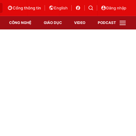
Cổng thông tin
English
Đăng nhập
CÔNG NGHỆ
GIÁO DỤC
VIDEO
PODCAST
VTV Money
VTV Thể thao
VTV Sức khoẻ
Bất động sản
Thị trường 24h
Tấm lòng Việt
Vươn mình bằng AI
VTV4
VTV8
VTV9
Lịch phát sóng
Giao lưu trực tuyến
Sự kiện