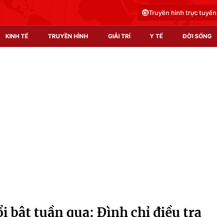
Truyền hình trực tuyến
KINH TẾ
TRUYỀN HÌNH
GIẢI TRÍ
Y TẾ
ĐỜI SỐNG
Pháp luật
Y tế
Truyền hình
Multimedia
Phim VTV
Video
Hậu trường
Shorts video
Nhân vật
Podcast
Khán giả
EMagazine
Giải sao mai
Photo
i bật tuần qua: Đình chỉ điều tra
Infographic