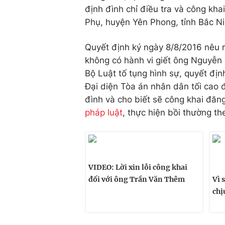
định đình chỉ điều tra và công kha
Phụ, huyện Yên Phong, tỉnh Bắc Ni
Quyết định ký ngày 8/8/2016 nêu r
không có hành vi giết ông Nguyễn
Bộ Luật tố tụng hình sự, quyết địn
Đại diện Tòa án nhân dân tối cao đ
đình và cho biết sẽ công khai đăng
pháp luật
, thực hiện bồi thường t
VIDEO: Lời xin lỗi công khai
đối với ông Trần Văn Thêm
Vì 
chị