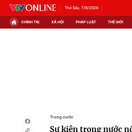
Thứ Sáu, 7/8/2026
CHÍNH TRỊ
XÃ HỘI
PHÁP LUẬT
THẾ GIỚI
Chính trị
Xã hội
Thế giới
Kinh tế
Tin tức
Tài chính
Thế giới đó đây
Thị trường
Câu chuyện quốc tế
Góc doanh nghiệp
Dữ liệu và đời sống
Trong nước
Sự kiện trong nước nổ