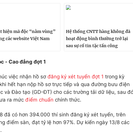
t hiện mã độc “nằm vùng”
Hệ thống CNTT hàng không đã
ng các website Việt Nam
hoạt động bình thường trở lại
sau sự cố tin tặc tấn công
ọc - Cao đẳng đợt 1
húc việc nhận hồ sơ
đăng ký xét tuyển đợt 1
trong kỳ
hi hết hạn nộp hồ sơ trực tiếp và qua đường bưu điện
dục và Đào tạo (GD-ĐT) cho các trường tải dữ liệu, sau đ
đưa ra mức
điểm chuẩn
chính thức.
 đã có hơn 394.000 thí sinh đăng ký xét tuyển, trên
ng điểm sàn, đạt tỷ lệ hơn 97%. Dự kiến ngày 13/8 các
.