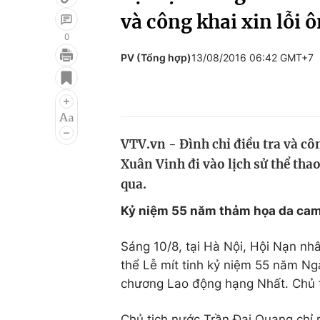
và công khai xin lỗi
0
PV (Tổng hợp)
13/08/2016 06:42 GMT+7
Giải trí
Đời sống
Điện ảnh
Du lịch
Âm nhạc
Làm đẹp
VTV.vn - Đình chỉ điều tra và c
Sao
Chất lượng cuộc sốn
Xuân Vinh đi vào lịch sử thể tha
qua.
Kỷ niệm 55 năm thảm họa da cam
Sáng 10/8, tại Hà Nội, Hội Nạn n
thể Lễ mít tinh kỷ niệm 55 năm 
chương Lao động hạng Nhất. Chủ t
Chủ tịch nước Trần Đại Quang chỉ