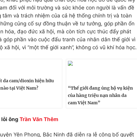
Nam đối với môi trường và sức khỏe con người là vấn đề
g tâm và trách nhiệm của cả hệ thống chính trị và toàn
những củng cố sự đồng thuận về tư tưởng, góp phần ổn
 văn hóa, đạo đức xã hội, mà còn tích cực thúc đẩy phát
à góp phần vào cuộc đấu tranh của nhân dân thế giới vì
ộ xã hội, vì “một thế giới xanh”, không có vũ khí hóa học.
t da cam/dioxin hiện hữu
 nào tại Việt Nam?
“Thế giới đang ủng hộ vụ kiện
của hàng triệu nạn nhân da
cam Việt Nam”
 lỗi ông
Trần Văn Thêm
huyện Yên Phong, Bắc Ninh đã diễn ra lễ công bố quyết