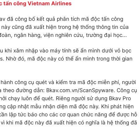
 tấn công Vietnam Airlines
av đã công bố kết quả phân tích mã độc tấn công
 này cũng đã xuất hiện trong hệ thống thông tin của
oàn, ngân hàng, viện nghiên cứu, trường đại học...
au khi xâm nhập vào máy tính sẽ ẩn mình dưới vỏ bọc
s. Nhờ đó, mã độc này có thể ẩn mình trong thời gian
hành công cụ quét và kiểm tra mã độc miễn phí, người
tra theo đường dẫn: Bkav.com.vn/ScanSpyware. Công cụ
khởi chạy luôn để quét. Riêng người sử dụng Bkav Pro
ng cập nhật mẫu nhận diện mã độc này. Khi phát hiện
 cần lập tức báo cho các cơ quan chức năng để được hỗ
vì khi mã độc này đã xuất hiện có nghĩa là hệ thống đã