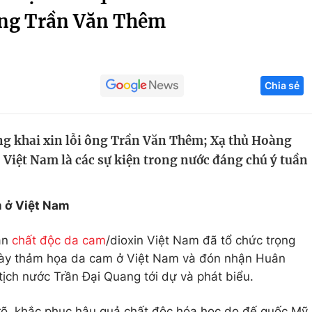
 ông Trần Văn Thêm
Góc ảnh
Giáo dục
Công nghệ
Chia sẻ
Tuyển sinh
Hitech Công ng
Học trực tuyến
Sản phẩm
ông khai xin lỗi ông Trần Văn Thêm; Xạ thủ Hoàng
g
Thị trường
o Việt Nam là các sự kiện trong nước đáng chú ý tuần
Tư vấn
 ở Việt Nam
hân
chất độc da cam
/dioxin Việt Nam đã tổ chức trọng
Ngày thảm họa da cam ở Việt Nam và đón nhận Huân
ịch nước Trần Đại Quang tới dự và phát biểu.
 rõ, khắc phục hậu quả chất độc hóa học do đế quốc Mỹ