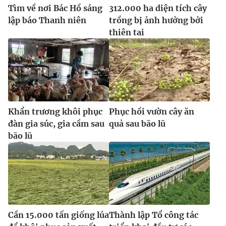
Tìm về nơi Bác Hồ sáng
312.000 ha diện tích cây
lập báo Thanh niên
trồng bị ảnh hưởng bởi
thiên tai
Khẩn trương khôi phục
Phục hồi vườn cây ăn
đàn gia súc, gia cầm sau
quả sau bão lũ
bão lũ
Cần 15.000 tấn giống lúa
Thành lập Tổ công tác