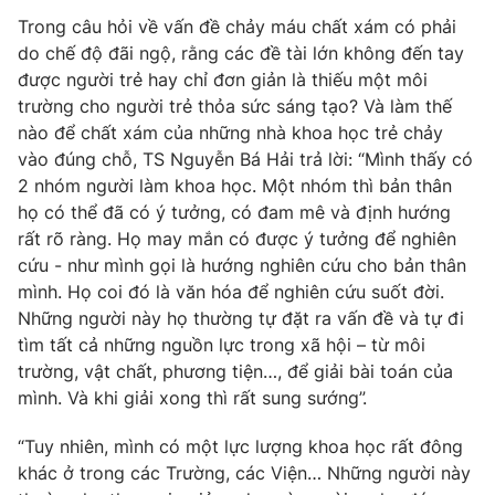
Email:
toasoan@vtv.vn
Trong câu hỏi về vấn đề chảy máu chất xám có phải
Liên hệ quảng cáo:
024-7300.7108
do chế độ đãi ngộ, rằng các đề tài lớn không đến tay
được người trẻ hay chỉ đơn giản là thiếu một môi
trường cho người trẻ thỏa sức sáng tạo? Và làm thế
nào để chất xám của những nhà khoa học trẻ chảy
vào đúng chỗ, TS Nguyễn Bá Hải trả lời: “Mình thấy có
2 nhóm người làm khoa học. Một nhóm thì bản thân
họ có thể đã có ý tưởng, có đam mê và định hướng
rất rõ ràng. Họ may mắn có được ý tưởng để nghiên
cứu - như mình gọi là hướng nghiên cứu cho bản thân
mình. Họ coi đó là văn hóa để nghiên cứu suốt đời.
Những người này họ thường tự đặt ra vấn đề và tự đi
tìm tất cả những nguồn lực trong xã hội – từ môi
® Cấm sao chép dưới mọi hình thức nếu không có sự chấp
thuận bằng văn bản. Ghi rõ nguồn VTV.vn khi phát hành lại
trường, vật chất, phương tiện…, để giải bài toán của
thông tin từ website này.
mình. Và khi giải xong thì rất sung sướng”.
“Tuy nhiên, mình có một lực lượng khoa học rất đông
khác ở trong các Trường, các Viện… Những người này