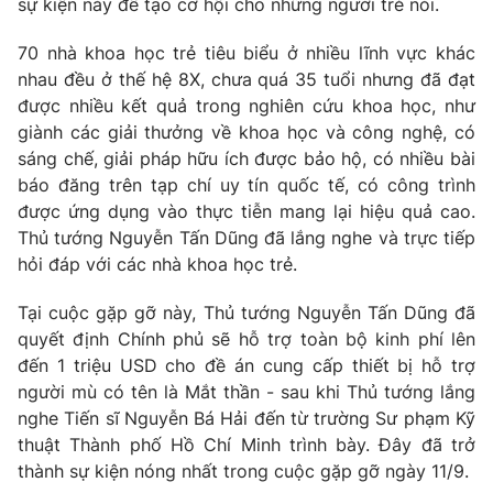
sự kiện này để tạo cơ hội cho những người trẻ nói.
Phim VTV
Giải trí
Hậu trường
70 nhà khoa học trẻ tiêu biểu ở nhiều lĩnh vực khác
Điện ảnh
nhau đều ở thế hệ 8X, chưa quá 35 tuổi nhưng đã đạt
Đời sống
Nhân vật
được nhiều kết quả trong nghiên cứu khoa học, như
Âm nhạc
giành các giải thưởng về khoa học và công nghệ, có
Du lịch
Khán giả
Giáo dục
Sao
sáng chế, giải pháp hữu ích được bảo hộ, có nhiều bài
Làm đẹp
Giải sao mai
báo đăng trên tạp chí uy tín quốc tế, có công trình
Tuyển sinh
được ứng dụng vào thực tiễn mang lại hiệu quả cao.
Công nghệ
Chất lượng cuộc sống
Thủ tướng Nguyễn Tấn Dũng đã lắng nghe và trực tiếp
Học trực tuyến
Hitech Công nghệ tương lai
hỏi đáp với các nhà khoa học trẻ.
Giao lưu trực tuyến
Sản phẩm
Tại cuộc gặp gỡ này, Thủ tướng Nguyễn Tấn Dũng đã
quyết định Chính phủ sẽ hỗ trợ toàn bộ kinh phí lên
Lịch phát sóng
Thị trường
đến 1 triệu USD cho đề án cung cấp thiết bị hỗ trợ
người mù có tên là Mắt thần - sau khi Thủ tướng lắng
Tư vấn
nghe Tiến sĩ Nguyễn Bá Hải đến từ trường Sư phạm Kỹ
Chuyên mục khác
thuật Thành phố Hồ Chí Minh trình bày. Đây đã trở
Emagazine
Podcast
thành sự kiện nóng nhất trong cuộc gặp gỡ ngày 11/9.