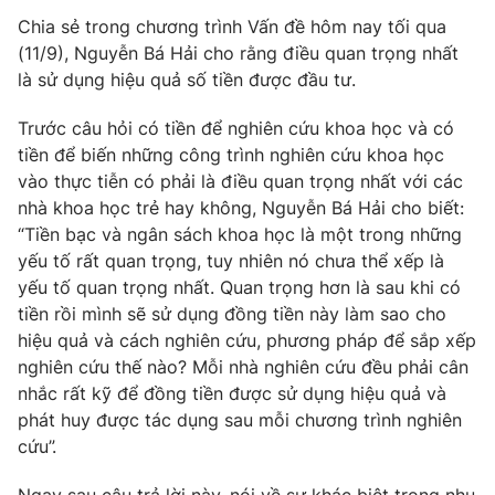
Chia sẻ trong chương trình Vấn đề hôm nay tối qua
Photo
Infographic
(11/9), Nguyễn Bá Hải cho rằng điều quan trọng nhất
là sử dụng hiệu quả số tiền được đầu tư.
Video
Shorts video
Trước câu hỏi có tiền để nghiên cứu khoa học và có
tiền để biến những công trình nghiên cứu khoa học
VTV Money
VTV Thể thao
vào thực tiễn có phải là điều quan trọng nhất với các
nhà khoa học trẻ hay không, Nguyễn Bá Hải cho biết:
VTV Sức khoẻ
Bất động sản
“Tiền bạc và ngân sách khoa học là một trong những
yếu tố rất quan trọng, tuy nhiên nó chưa thể xếp là
yếu tố quan trọng nhất. Quan trọng hơn là sau khi có
Thị trường 24h
Tấm lòng Việt
tiền rồi mình sẽ sử dụng đồng tiền này làm sao cho
hiệu quả và cách nghiên cứu, phương pháp để sắp xếp
VTV4
Vươn mình bằng AI
nghiên cứu thế nào? Mỗi nhà nghiên cứu đều phải cân
nhắc rất kỹ để đồng tiền được sử dụng hiệu quả và
VTV9
phát huy được tác dụng sau mỗi chương trình nghiên
VTV8
cứu”.
Liên hệ tòa soạn
English