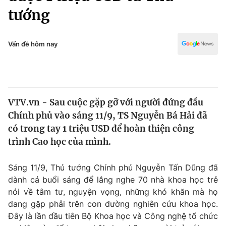
Chính trị
tướng
Truyền hình
Văn hóa - Giải trí
Xã hội
Y tế
Vấn đề hôm nay
Đời sống
Pháp luật
Công nghệ
Giáo dục
Y tế
VTV.vn - Sau cuộc gặp gỡ với người đứng đầu
Chính phủ vào sáng 11/9, TS Nguyễn Bá Hải đã
Thế giới
có trong tay 1 triệu USD để hoàn thiện công
Tin tức
trình Cao học của mình.
Kinh tế
Thế giới đó đây
Sáng 11/9, Thủ tướng Chính phủ Nguyễn Tấn Dũng đã
Tài chính
Dữ liệu và đời sống
dành cả buổi sáng để lắng nghe 70 nhà khoa học trẻ
Câu chuyện quốc tế
Thị trường
nói về tâm tư, nguyện vọng, những khó khăn mà họ
đang gặp phải trên con đường nghiên cứu khoa học.
Truyền hình
Góc doanh nghiệp
Đây là lần đầu tiên Bộ Khoa học và Công nghệ tổ chức