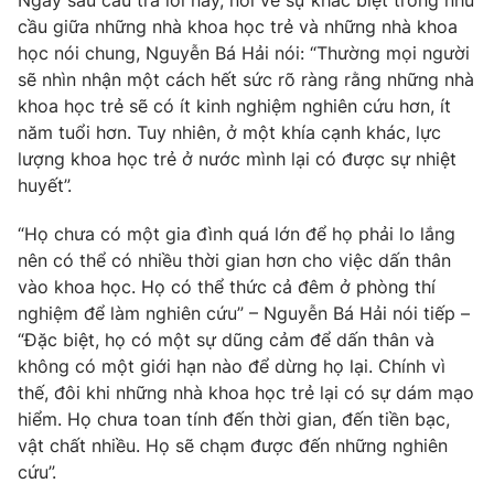
Ngay sau câu trả lời này, nói về sự khác biệt trong nhu
cầu giữa những nhà khoa học trẻ và những nhà khoa
học nói chung, Nguyễn Bá Hải nói: “Thường mọi người
sẽ nhìn nhận một cách hết sức rõ ràng rằng những nhà
khoa học trẻ sẽ có ít kinh nghiệm nghiên cứu hơn, ít
THỜI BÁO VTV
năm tuổi hơn. Tuy nhiên, ở một khía cạnh khác, lực
lượng khoa học trẻ ở nước mình lại có được sự nhiệt
Theo dõi báo trên
huyết”.
“Họ chưa có một gia đình quá lớn để họ phải lo lắng
Cơ quan chủ quản:
Đài Truyền hình Việt Nam
nên có thể có nhiều thời gian hơn cho việc dấn thân
Cơ quan báo chí:
Thời báo VTV
vào khoa học. Họ có thể thức cả đêm ở phòng thí
Giấy phép hoạt động báo in và báo điện tử số 483/GP-BTTTT
nghiệm để làm nghiên cứu” – Nguyễn Bá Hải nói tiếp –
cấp ngày 29/12/2023
“Đặc biệt, họ có một sự dũng cảm để dấn thân và
Tổng Biên tập:
Vũ Thanh Thủy
không có một giới hạn nào để dừng họ lại. Chính vì
Phó Tổng Biên tập:
Nguyễn Thị Mỹ Hạnh, Phạm Quốc Thắng,
thế, đôi khi những nhà khoa học trẻ lại có sự dám mạo
Nguyễn Trọng Ninh
hiểm. Họ chưa toan tính đến thời gian, đến tiền bạc,
Tổng đài VTV:
024.38 355 931 - 024.38 355 932
vật chất nhiều. Họ sẽ chạm được đến những nghiên
Ðiện thoại Thời báo VTV:
024.66 897 897
cứu”.