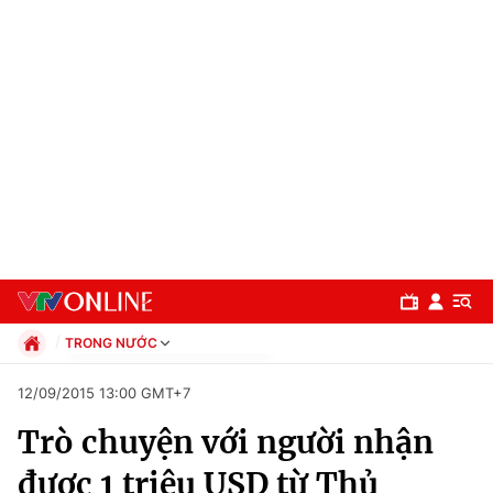
TRONG NƯỚC
Chính trị
12/09/2015 13:00 GMT+7
Xã hội
Trò chuyện với người nhận
Pháp luật
Chuyên mục
Kinh tế
được 1 triệu USD từ Thủ
Thể thao