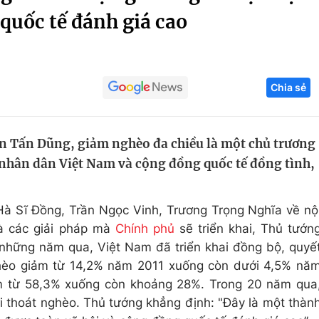
uốc tế đánh giá cao
Góc ảnh
Giáo dục
Công nghệ
Chia sẻ
Tuyển sinh
Hitech Công ng
Học trực tuyến
Sản phẩm
 Tấn Dũng, giảm nghèo đa chiều là một chủ trương
g
Thị trường
 nhân dân Việt Nam và cộng đồng quốc tế đồng tình,
Tư vấn
 Hà Sĩ Đồng, Trần Ngọc Vinh, Trương Trọng Nghĩa về nộ
 các giải pháp mà
Chính phủ
sẽ triển khai, Thủ tướn
những năm qua, Việt Nam đã triển khai đồng bộ, quyế
 nghèo giảm từ 14,2% năm 2011 xuống còn dưới 4,5% nă
ảm từ 58,3% xuống còn khoảng 28%. Trong 20 năm qua
i thoát nghèo. Thủ tướng khẳng định: "Đây là một thàn