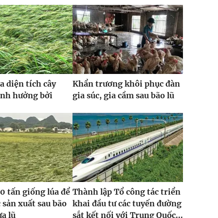
a diện tích cây
Khẩn trương khôi phục đàn
ảnh hưởng bởi
gia súc, gia cầm sau bão lũ
0 tấn giống lúa để
Thành lập Tổ công tác triển
 sản xuất sau bão
khai đầu tư các tuyến đường
ưa lũ
sắt kết nối với Trung Quốc...