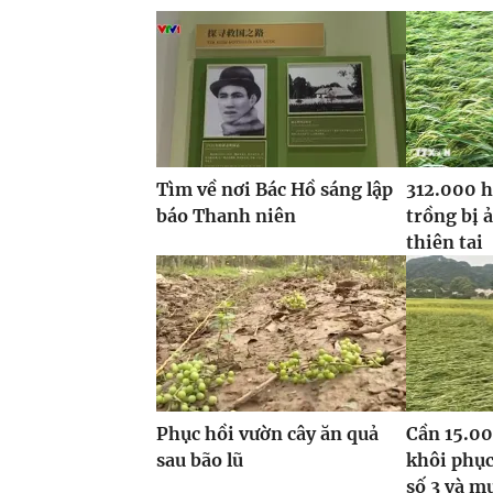
Tìm về nơi Bác Hồ sáng lập
312.000 h
báo Thanh niên
trồng bị 
thiên tai
Phục hồi vườn cây ăn quả
Cần 15.00
sau bão lũ
khôi phục
số 3 và m