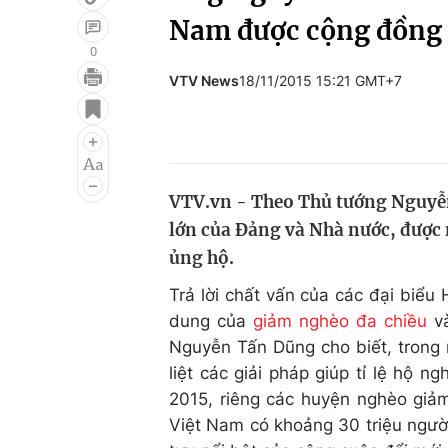
Nam được cộng đồng q
0
VTV News
18/11/2015 15:21 GMT+7
Giải trí
Đời sống
Điện ảnh
Du lịch
Âm nhạc
Làm đẹp
VTV.vn - Theo Thủ tướng Nguyễn
Sao
Chất lượng cuộc sốn
lớn của Đảng và Nhà nước, được
ủng hộ.
Trả lời chất vấn của các đại biểu
dung của
giảm nghèo đa chiều
và
Nguyễn Tấn Dũng cho biết, trong 
liệt các giải pháp giúp tỉ lệ hộ
2015, riêng các huyện nghèo gi
Việt Nam có khoảng 30 triệu ngườ