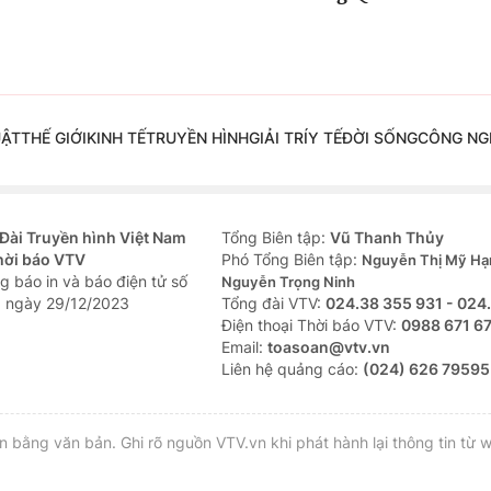
UẬT
THẾ GIỚI
KINH TẾ
TRUYỀN HÌNH
GIẢI TRÍ
Y TẾ
ĐỜI SỐNG
CÔNG NG
Đài Truyền hình Việt Nam
Tổng Biên tập:
Vũ Thanh Thủy
hời báo VTV
Phó Tổng Biên tập:
Nguyễn Thị Mỹ Hạ
g báo in và báo điện tử số
Nguyễn Trọng Ninh
 ngày 29/12/2023
Tổng đài VTV:
024.38 355 931 - 024
Ðiện thoại Thời báo VTV:
0988 671 6
Email:
toasoan@vtv.vn
Liên hệ quảng cáo:
(024) 626 79595
bằng văn bản. Ghi rõ nguồn VTV.vn khi phát hành lại thông tin từ w