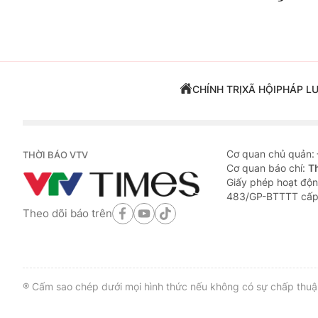
CHÍNH TRỊ
XÃ HỘI
PHÁP L
Cơ quan chủ quản:
THỜI BÁO VTV
Cơ quan báo chí:
T
Giấy phép hoạt độn
483/GP-BTTTT cấp
Theo dõi báo trên
® Cấm sao chép dưới mọi hình thức nếu không có sự chấp thuận 