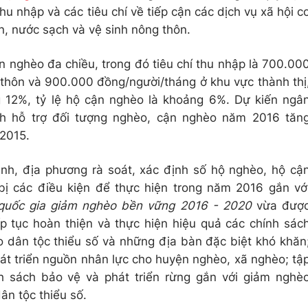
u nhập và các tiêu chí về tiếp cận các dịch vụ xã hội c
in, nước sạch và vệ sinh nông thôn.
n nghèo đa chiều, trong đó tiêu chí thu nhập là 700.00
thôn và 900.000 đồng/người/tháng ở khu vực thành thị
g 12%, tỷ lệ hộ cận nghèo là khoảng 6%. Dự kiến ngâ
ch hỗ trợ đối tượng nghèo, cận nghèo năm 2016 tăn
 2015.
nh, địa phương rà soát, xác định số hộ nghèo, hộ cậ
ị các điều kiện để thực hiện trong năm 2016 gắn vớ
 quốc gia giảm nghèo bền vững 2016 - 2020
vừa đượ
ếp tục hoàn thiện và thực hiện hiệu quả các chính sác
o dân tộc thiểu số và những địa bàn đặc biệt khó khăn
hát triển nguồn nhân lực cho huyện nghèo, xã nghèo; tậ
nh sách bảo vệ và phát triển rừng gắn với giảm nghè
n tộc thiểu số.