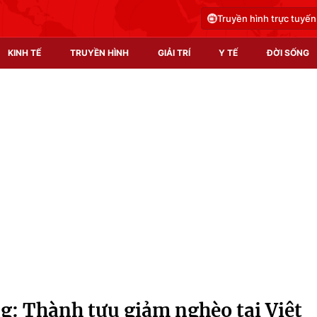
Truyền hình trực tuyến
KINH TẾ
TRUYỀN HÌNH
GIẢI TRÍ
Y TẾ
ĐỜI SỐNG
Pháp luật
Y tế
Truyền hình
Multimedia
Phim VTV
Video
Hậu trường
Shorts video
Nhân vật
Podcast
Khán giả
EMagazine
Giải sao mai
Photo
: Thành tựu giảm nghèo tại Việt
Infographic