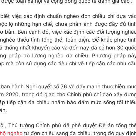
, được toàn xã hội và cộng đồng quốc tế đánh giá cao”.
biết việc xác định chuẩn nghèo đơn chiều chỉ dựa và
bộc lộ những hạn chế, chưa phản ánh được đầy đủ tìn
 cơ bản. Bên cạnh đó, việc xác định các đối tượng nghè
ghèo thiếu tính tổng thể, toàn diện. Để khắc phục tìn
 đã thống nhất khuyến cáo và đến nay đã có hơn 30 quố
ơng pháp đo lường nghèo đa chiều. Phương pháp nà
ập mà còn sử dụng các tiêu chí về tiếp cận các nhu cầ
ã ban hành Nghị quyết số 76 về đẩy mạnh thực hiện mụ
m 2020, trong đó giao cho Chính phủ chỉ đạo xây dựn
p tiếp cận đa chiều nhằm bảo đảm mức sống tối thiể
ản.
ội, Thủ tướng Chính phủ đã phê duyệt Đề án tổng th
hộ nghèo
từ đơn chiều sang đa chiều, trong đó quy địn