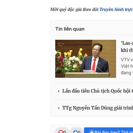
Mời quý độc giả theo dõi
Truyền hình trực
Tin liên quan
'Lao 
khi t
VTV.v
Việt 
đang 
Lần đầu tiên Chủ tịch Quốc hội t
TTg Nguyễn Tấn Dũng giải trình
0
0
Bài đọc hay? Thả t