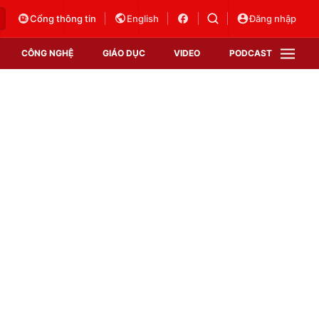
Cổng thông tin
English
Đăng nhập
CÔNG NGHỆ
GIÁO DỤC
VIDEO
PODCAST
VTV Money
VTV Thể thao
VTV Sức khoẻ
Bất động sản
Thị trường 24h
Tấm lòng Việt
Vươn mình bằng AI
VTV4
VTV8
VTV9
Lịch phát sóng
Giao lưu trực tuyến
Sự kiện