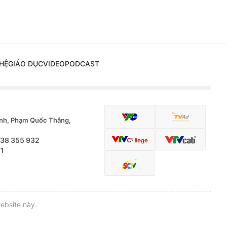
HỆ
GIÁO DỤC
VIDEO
PODCAST
nh, Phạm Quốc Thắng,
.38 355 932
71
ebsite này.