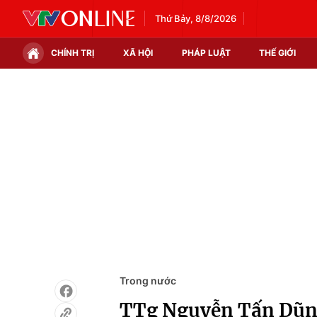
Thứ Bảy, 8/8/2026
CHÍNH TRỊ
XÃ HỘI
PHÁP LUẬT
THẾ GIỚI
Chính trị
Xã hội
Thế giới
Kinh tế
Tin tức
Tài chính
Thế giới đó đây
Thị trường
Câu chuyện quốc tế
Góc doanh nghiệp
Dữ liệu và đời sống
Trong nước
TTg Nguyễn Tấn Dũng