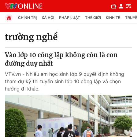
CHÍNH TRỊ
XÃ HỘI
PHÁP LUẬT
THẾ GIỚI
KINH TẾ
TRUYỀ
trường nghề
Chuyên mục
Vào lớp 10 công lập không còn là con
Chính trị
đường duy nhất
VTV.vn - Nhiều em học sinh lớp 9 quyết định không
Xã hội
tham dự kỳ thi tuyển sinh lớp 10 công lập và chọn
hướng đi khác.
Pháp luật
Y tế
Thế giới