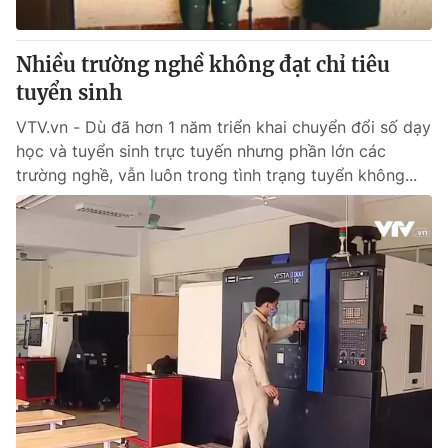
® Cấm sao chép dưới mọi hình thức nếu không có sự chấp
Nhiều trường nghề không đạt chỉ tiêu
thuận bằng văn bản. Ghi rõ nguồn VTV.vn khi phát hành lại
tuyển sinh
thông tin từ website này.
VTV.vn - Dù đã hơn 1 năm triển khai chuyển đổi số dạy
học và tuyển sinh trực tuyến nhưng phần lớn các
trường nghề, vẫn luôn trong tình trạng tuyển không...