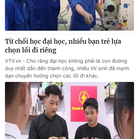
Giao lưu trực tuyến
Sản phẩm
Lịch phát sóng
Thị trường
Tư vấn
Từ chối học đại học, nhiều bạn trẻ lựa
Chuyên mục khác
chọn lối đi riêng
Emagazine
Podcast
VTV.vn - Cho rằng đại học không phải là con đường
duy nhất dẫn đến thành công, nhiều thí sinh đã mạnh
Photo
Infographic
dạn chuyển hướng chọn các lối đi khác.
Video
Shorts video
VTV Money
VTV Thể thao
VTV Sức khoẻ
Bất động sản