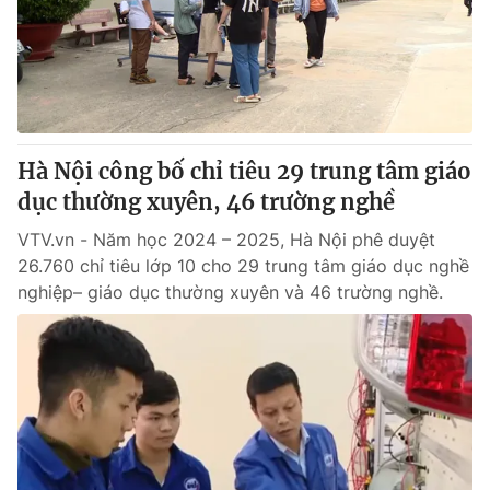
Tin tức
Kinh tế
Thế giới đó đây
Tài chính
Dữ liệu và đời sống
Câu chuyện quốc tế
Thị trường
Hà Nội công bố chỉ tiêu 29 trung tâm giáo
Truyền hình
Góc doanh nghiệp
dục thường xuyên, 46 trường nghề
Phim VTV
Giải trí
VTV.vn - Năm học 2024 – 2025, Hà Nội phê duyệt
Hậu trường
26.760 chỉ tiêu lớp 10 cho 29 trung tâm giáo dục nghề
Điện ảnh
nghiệp– giáo dục thường xuyên và 46 trường nghề.
Đời sống
Nhân vật
Âm nhạc
Du lịch
Khán giả
Giáo dục
Sao
Làm đẹp
Giải sao mai
Tuyển sinh
Công nghệ
Chất lượng cuộc sống
Học trực tuyến
Hitech Công nghệ tương lai