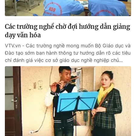
Giấy phép hoạt động báo in và báo điện tử số 483/GP-BTTTT
cấp ngày 29/12/2023
Tổng Biên tập:
Vũ Thanh Thủy
Các trường nghề chờ đợi hướng dẫn giảng
Phó Tổng Biên tập:
Nguyễn Thị Mỹ Hạnh, Phạm Quốc Thắng,
dạy văn hóa
Nguyễn Trọng Ninh
Tổng đài VTV:
024.38 355 931 - 024.38 355 932
VTV.vn - Các trường nghề mong muốn Bộ Giáo dục và
Ðiện thoại Thời báo VTV:
024.66 897 897
Đào tạo sớm ban hành thông tư hướng dẫn rõ các tiêu
Email:
toasoan@vtv.vn
chí đánh giá việc cơ sở giáo dục nghề nghiệp chủ...
Liên hệ quảng cáo:
024-7300.7108