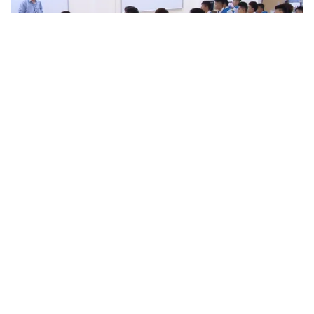
Tin mới
Video
Live
Emagazine
Trang chủ
Trường nghề lo tuyển sinh, chưa lo chất
lượng
VTV.vn - Giáo dục nghề nghiệp cần các giải pháp đột
phá để nâng cao chất lượng.