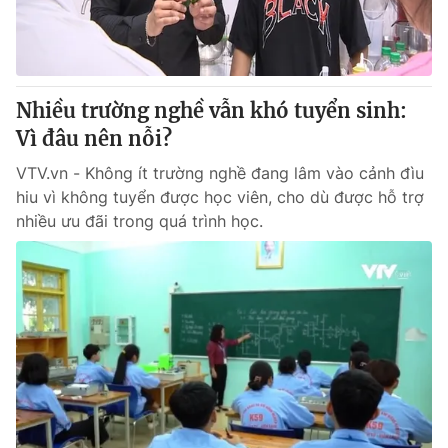
Thị trường 24h
Tấm lòng Việt
VTV4
Vươn mình bằng AI
Nhiều trường nghề vẫn khó tuyển sinh:
VTV9
VTV8
Vì đâu nên nỗi?
VTV.vn - Không ít trường nghề đang lâm vào cảnh đìu
Liên hệ tòa soạn
English
hiu vì không tuyển được học viên, cho dù được hỗ trợ
nhiều ưu đãi trong quá trình học.
THỜI BÁO VTV
Theo dõi báo trên
Cơ quan chủ quản:
Đài Truyền hình Việt Nam
Cơ quan báo chí:
Thời báo VTV