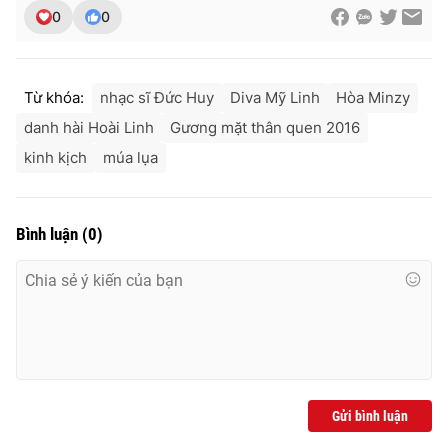
0
0
Từ khóa:
nhạc sĩ Đức Huy
Diva Mỹ Linh
Hòa Minzy
danh hài Hoài Linh
Gương mặt thân quen 2016
kinh kịch
múa lụa
Bình luận
(
0
)
Gửi bình luận