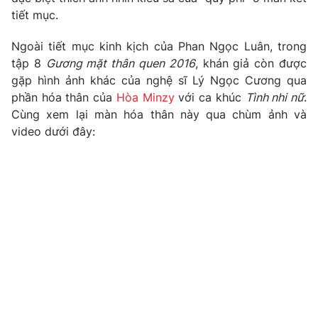
tiết mục.
Ngoài tiết mục kinh kịch của Phan Ngọc Luân, trong
tập 8
Gương mặt thân quen 2016
, khán giả còn được
THỜI BÁO VTV
gặp hình ảnh khác của nghệ sĩ Lý Ngọc Cương qua
phần hóa thân của
Hòa Minzy
với ca khúc
Tình nhi nữ
.
Cùng xem lại màn hóa thân này qua chùm ảnh và
video dưới đây:
Theo dõi báo trên
Cơ quan chủ quản:
Đài Truyền hình Việt Nam
Cơ quan báo chí:
Thời báo VTV
Giấy phép hoạt động báo in và báo điện tử số 483/GP-BTTTT
cấp ngày 29/12/2023
Tổng Biên tập:
Vũ Thanh Thủy
Phó Tổng Biên tập:
Nguyễn Thị Mỹ Hạnh, Phạm Quốc Thắng,
Nguyễn Trọng Ninh
Tổng đài VTV:
024.38 355 931 - 024.38 355 932