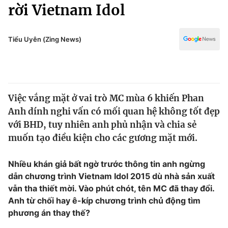
Chính trị
rời Vietnam Idol
Truyền hình
Văn hóa - Giải trí
Xã hội
Y tế
Tiểu Uyên (Zing News)
Đời sống
Pháp luật
Công nghệ
Giáo dục
Y tế
Việc vắng mặt ở vai trò MC mùa 6 khiến Phan
Anh dính nghi vấn có mối quan hệ không tốt đẹp
Thế giới
với BHD, tuy nhiên anh phủ nhận và chia sẻ
muốn tạo điều kiện cho các gương mặt mới.
Tin tức
Kinh tế
Thế giới đó đây
Nhiều khán giả bất ngờ trước thông tin anh ngừng
Tài chính
dẫn chương trình Vietnam Idol 2015 dù nhà sản xuất
Dữ liệu và đời sống
Câu chuyện quốc tế
vẫn tha thiết mời. Vào phút chót, tên MC đã thay đổi.
Thị trường
Anh từ chối hay ê-kíp chương trình chủ động tìm
Truyền hình
Góc doanh nghiệp
phương án thay thế?