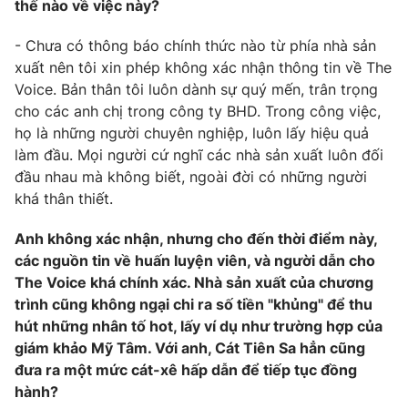
thế nào về việc này?
- Chưa có thông báo chính thức nào từ phía nhà sản
xuất nên tôi xin phép không xác nhận thông tin về The
THỜI BÁO VTV
Voice. Bản thân tôi luôn dành sự quý mến, trân trọng
cho các anh chị trong công ty BHD. Trong công việc,
họ là những người chuyên nghiệp, luôn lấy hiệu quả
Theo dõi báo trên
làm đầu. Mọi người cứ nghĩ các nhà sản xuất luôn đối
đầu nhau mà không biết, ngoài đời có những người
Cơ quan chủ quản:
Đài Truyền hình Việt Nam
khá thân thiết.
Cơ quan báo chí:
Thời báo VTV
Anh không xác nhận, nhưng cho đến thời điểm này,
Giấy phép hoạt động báo in và báo điện tử số 483/GP-BTTTT
các nguồn tin về huấn luyện viên, và người dẫn cho
cấp ngày 29/12/2023
The Voice khá chính xác. Nhà sản xuất của chương
Tổng Biên tập:
Vũ Thanh Thủy
trình cũng không ngại chi ra số tiền "khủng" để thu
Phó Tổng Biên tập:
Nguyễn Thị Mỹ Hạnh, Phạm Quốc Thắng,
hút những nhân tố hot, lấy ví dụ như trường hợp của
Nguyễn Trọng Ninh
giám khảo Mỹ Tâm. Với anh, Cát Tiên Sa hẳn cũng
Tổng đài VTV:
024.38 355 931 - 024.38 355 932
đưa ra một mức cát-xê hấp dẫn để tiếp tục đồng
Ðiện thoại Thời báo VTV:
024.66 897 897
hành?