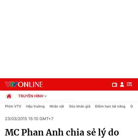
TRUYỀN HÌNH
Chính trị
Phim VTV
Hậu trường
Nhân vật
Góc khán giả
Điểm hẹn tài năng
Giải
Xã hội
23/03/2015 15:10 GMT+7
Pháp luật
Chuyên mục
Kinh tế
MC Phan Anh chia sẻ lý do
Thể thao