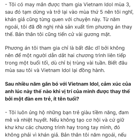
Phim VTV
- Tôi có may mắn được tham gia Vietnam Idol mùa 3,
Giải trí
sau đó tạm dừng và trở lại vào mùa thứ 5 nên tôi nghĩ,
Hậu trường
khán giả cũng từng quen với chuyện này. Từ năm
Điện ảnh
Đời sống
Nhân vật
ngoái, tôi đã đề nghị nhà sản xuất tìm phương án thay
Âm nhạc
thế. Bản thân tôi cũng tiến cử vài gương mặt.
Du lịch
Khán giả
Giáo dục
Sao
Phương án tôi tham gia chỉ là bất đắc dĩ bởi không
Làm đẹp
Giải sao mai
nên để một người dẫn dắt hai chương trình liên tiếp
Tuyển sinh
Công nghệ
Chất lượng cuộc sống
trong một buổi tối, dù chỉ bị trùng vài tuần. Biết đâu
Học trực tuyến
mùa sau tôi và Vietnam Idol lại đồng hành.
Hitech Công nghệ tương lai
Giao lưu trực tuyến
Sau nhiều năm gắn bó với Vietnam Idol, cảm xúc của
Sản phẩm
anh lúc này thế nào khi vị trí của mình được thay thế
Lịch phát sóng
Thị trường
bởi một đàn em trẻ, ít tên tuổi?
Tư vấn
- Tôi luôn ủng hộ những bạn trẻ giàu tiềm năng, đam
Chuyên mục khác
mê và nhiệt huyết. Nếu không tạo cơ hội và cứ giữ
khư khư các chương trình hay trong tay mình, đó
Emagazine
Podcast
không phải vì khán giả. Bản thân tôi năm ngoái, nếu