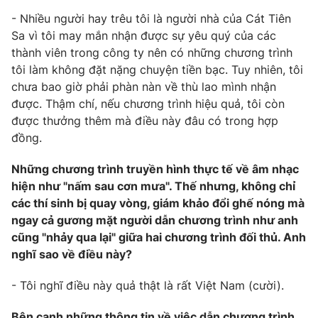
Email:
toasoan@vtv.vn
- Nhiều người hay trêu tôi là người nhà của Cát Tiên
Liên hệ quảng cáo:
024-7300.7108
Sa vì tôi may mắn nhận được sự yêu quý của các
thành viên trong công ty nên có những chương trình
tôi làm không đặt nặng chuyện tiền bạc. Tuy nhiên, tôi
chưa bao giờ phải phàn nàn về thù lao mình nhận
được. Thậm chí, nếu chương trình hiệu quả, tôi còn
được thưởng thêm mà điều này đâu có trong hợp
đồng.
Những chương trình truyền hình thực tế về âm nhạc
hiện như "nấm sau cơn mưa". Thế nhưng, không chỉ
các thí sinh bị quay vòng, giám khảo đổi ghế nóng mà
ngay cả gương mặt người dẫn chương trình như anh
® Cấm sao chép dưới mọi hình thức nếu không có sự chấp
thuận bằng văn bản. Ghi rõ nguồn VTV.vn khi phát hành lại
cũng "nhảy qua lại" giữa hai chương trình đối thủ. Anh
thông tin từ website này.
nghĩ sao về điều này?
- Tôi nghĩ điều này quả thật là rất Việt Nam (cười).
Bên cạnh những thông tin về việc dẫn chương trình