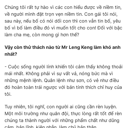
Chúng tôi rất tự hào vì các con hiểu được về niềm tin,
về người mình đặt trọn vẹn niềm tin. Con gái tôi nói,
sau này, nếu bố có nói dối con thì con vẫn tin bố, yêu
bố vì bố làm điều đó vì muốn tốt cho con! Đối với bậc
làm cha mẹ, còn mong gì hơn thế?
Vậy còn thử thách nào từ Mr Leng Keng làm khó anh
nhất?
- Cuộc sống người lính khiến tôi cảm thấy không thoải
mái nhất. Không phải vì sự vất vả, nóng bức mà vì
những mệnh lệnh. Quân lệnh như sơn, có vẻ như điều
đó hoàn toàn trái ngược với bản tính thích chỉ huy của
tôi.
Tuy nhiên, tôi nghĩ, con người ai cũng cần rèn luyện.
Một môi trường như quân đội, thực lòng rất tốt để rèn
chúng ta thành người với những phẩm chất như dũng
cảm, bản lĩnh, kiên nhẫn, làm chủ bản thân.