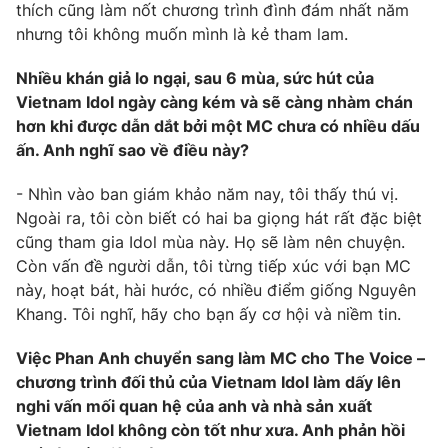
thích cũng làm nốt chương trình đình đám nhất năm
Photo
Infographic
nhưng tôi không muốn mình là kẻ tham lam.
Nhiều khán giả lo ngại, sau 6 mùa, sức hút của
Video
Shorts video
Vietnam Idol ngày càng kém và sẽ càng nhàm chán
hơn khi được dẫn dắt bởi một MC chưa có nhiều dấu
VTV Money
VTV Thể thao
ấn. Anh nghĩ sao về điều này?
- Nhìn vào ban giám khảo năm nay, tôi thấy thú vị.
VTV Sức khoẻ
Bất động sản
Ngoài ra, tôi còn biết có hai ba giọng hát rất đặc biệt
cũng tham gia Idol mùa này. Họ sẽ làm nên chuyện.
Thị trường 24h
Tấm lòng Việt
Còn vấn đề người dẫn, tôi từng tiếp xúc với bạn MC
này, hoạt bát, hài hước, có nhiều điểm giống Nguyên
Khang. Tôi nghĩ, hãy cho bạn ấy cơ hội và niềm tin.
VTV4
Vươn mình bằng AI
Việc Phan Anh chuyển sang làm MC cho The Voice –
VTV9
VTV8
chương trình đối thủ của Vietnam Idol làm dấy lên
nghi vấn mối quan hệ của anh và nhà sản xuất
Vietnam Idol không còn tốt như xưa. Anh phản hồi
Liên hệ tòa soạn
English