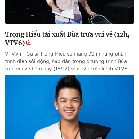
Thị trường 24h
Tấm lòng Việt
VTV4
Vươn mình bằng AI
Trọng Hiếu tái xuất Bữa trưa vui vẻ (12h,
VTV9
VTV8
VTV6)
VTV.vn - Ca sĩ Trọng Hiếu sẽ mang đến những phần
Liên hệ tòa soạn
English
trình diễn sôi động, hấp dẫn trong chương trình Bữa
trưa vui vẻ hôm nay (15/12) vào 12h trên kênh VTV6.
THỜI BÁO VTV
Theo dõi báo trên
Cơ quan chủ quản:
Đài Truyền hình Việt Nam
Cơ quan báo chí:
Thời báo VTV