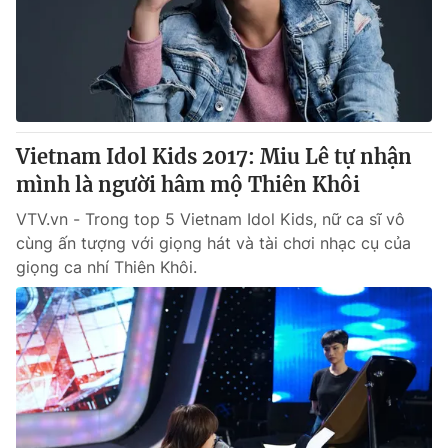
Tin tức
Kinh tế
Thế giới đó đây
Tài chính
Dữ liệu và đời sống
Câu chuyện quốc tế
Thị trường
Vietnam Idol Kids 2017: Miu Lê tự nhận
Truyền hình
Góc doanh nghiệp
mình là người hâm mộ Thiên Khôi
Phim VTV
Giải trí
VTV.vn - Trong top 5 Vietnam Idol Kids, nữ ca sĩ vô
Hậu trường
cùng ấn tượng với giọng hát và tài chơi nhạc cụ của
Điện ảnh
giọng ca nhí Thiên Khôi.
Đời sống
Nhân vật
Âm nhạc
Du lịch
Khán giả
Giáo dục
Sao
Làm đẹp
Giải sao mai
Tuyển sinh
Công nghệ
Chất lượng cuộc sống
Học trực tuyến
Hitech Công nghệ tương lai