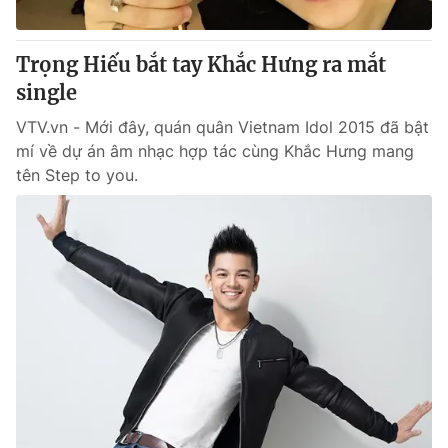
® Cấm sao chép dưới mọi hình thức nếu không có sự chấp
Trọng Hiếu bắt tay Khắc Hưng ra mắt
thuận bằng văn bản. Ghi rõ nguồn VTV.vn khi phát hành lại
single
thông tin từ website này.
VTV.vn - Mới đây, quán quân Vietnam Idol 2015 đã bật
mí về dự án âm nhạc hợp tác cùng Khắc Hưng mang
tên Step to you.