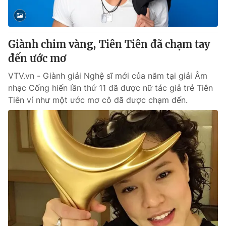
Giấy phép hoạt động báo in và báo điện tử số 483/GP-BTTTT
cấp ngày 29/12/2023
Tổng Biên tập:
Vũ Thanh Thủy
Giành chim vàng, Tiên Tiên đã chạm tay
Phó Tổng Biên tập:
Nguyễn Thị Mỹ Hạnh, Phạm Quốc Thắng,
đến ước mơ
Nguyễn Trọng Ninh
Tổng đài VTV:
024.38 355 931 - 024.38 355 932
VTV.vn - Giành giải Nghệ sĩ mới của năm tại giải Âm
Ðiện thoại Thời báo VTV:
024.66 897 897
nhạc Cống hiến lần thứ 11 đã được nữ tác giả trẻ Tiên
Email:
toasoan@vtv.vn
Tiên ví như một ước mơ cô đã được chạm đến.
Liên hệ quảng cáo:
024-7300.7108