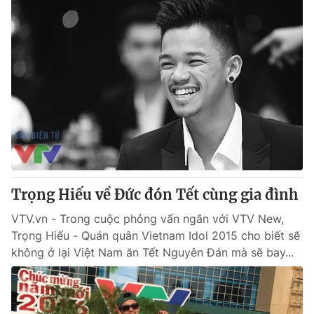
Trọng Hiếu về Đức đón Tết cùng gia đình
VTV.vn - Trong cuộc phỏng vấn ngắn với VTV New,
Trọng Hiếu - Quán quân Vietnam Idol 2015 cho biết sẽ
không ở lại Việt Nam ăn Tết Nguyên Đán mà sẽ bay...