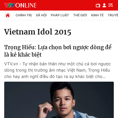
CHÍNH TRỊ
XÃ HỘI
PHÁP LUẬT
THẾ GIỚI
KINH TẾ
TRUYỀ
Vietnam Idol 2015
Chuyên mục
Trọng Hiếu: Lựa chọn bơi ngược dòng để
Chính trị
là kẻ khác biệt
VTV.vn - Tự nhận bản thân như một chú cá bơi ngược
Xã hội
dòng trong thị trường âm nhạc Việt Nam, Trọng Hiếu
cho hay anh nghĩ điều đó tạo ra sự khác biệt cho...
Pháp luật
Y tế
Thế giới