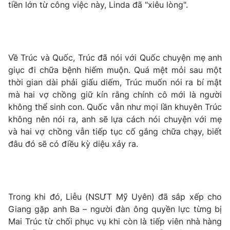
tiền lớn từ công việc này, Linda đã "xiêu lòng".
Photo
Infographic
Video
Shorts video
Về Trúc và Quốc, Trúc đã nói với Quốc chuyện mẹ anh
giục đi chữa bệnh hiếm muộn. Quá mệt mỏi sau một
VTV Money
VTV Thể thao
thời gian dài phải giấu diếm, Trúc muốn nói ra bí mật
mà hai vợ chồng giữ kín rằng chính cô mới là người
VTV Sức khoẻ
Bất động sản
không thể sinh con. Quốc vẫn như mọi lần khuyên Trúc
không nên nói ra, anh sẽ lựa cách nói chuyện với mẹ
và hai vợ chồng vẫn tiếp tục cố gắng chữa chạy, biết
Thị trường 24h
Tấm lòng Việt
đâu đó sẽ có điều kỳ diệu xảy ra.
VTV4
Vươn mình bằng AI
VTV9
VTV8
Trong khi đó, Liễu (NSƯT Mỹ Uyên) đã sắp xếp cho
Giang gặp anh Ba – người đàn ông quyền lực từng bị
Mai Trúc từ chối phục vụ khi còn là tiếp viên nhà hàng
Liên hệ tòa soạn
English