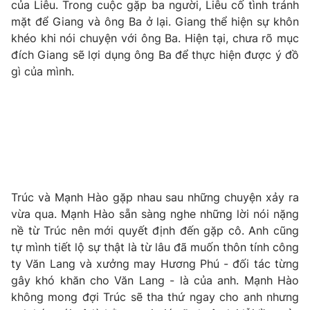
của Liễu. Trong cuộc gặp ba người, Liễu cố tình tránh
mặt để Giang và ông Ba ở lại. Giang thể hiện sự khôn
khéo khi nói chuyện với ông Ba. Hiện tại, chưa rõ mục
đích Giang sẽ lợi dụng ông Ba để thực hiện được ý đồ
THỜI BÁO VTV
gì của mình.
Theo dõi báo trên
Cơ quan chủ quản:
Đài Truyền hình Việt Nam
Cơ quan báo chí:
Thời báo VTV
Trúc và Mạnh Hào gặp nhau sau những chuyện xảy ra
Giấy phép hoạt động báo in và báo điện tử số 483/GP-BTTTT
vừa qua. Mạnh Hào sẵn sàng nghe những lời nói nặng
cấp ngày 29/12/2023
nề từ Trúc nên mới quyết định đến gặp cô. Anh cũng
Tổng Biên tập:
Vũ Thanh Thủy
tự mình tiết lộ sự thật là từ lâu đã muốn thôn tính công
ty Văn Lang và xưởng may Hương Phú - đối tác từng
Phó Tổng Biên tập:
Nguyễn Thị Mỹ Hạnh, Phạm Quốc Thắng,
Nguyễn Trọng Ninh
gây khó khăn cho Văn Lang - là của anh. Mạnh Hào
không mong đợi Trúc sẽ tha thứ ngay cho anh nhưng
Tổng đài VTV:
024.38 355 931 - 024.38 355 932