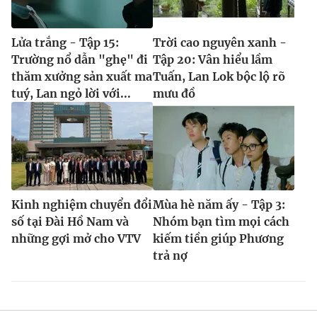
Lửa trắng - Tập 15:
Trời cao nguyên xanh -
Trường nổ dẫn "ghẹ" đi
Tập 20: Vân hiểu lầm
thăm xưởng sản xuất ma
Tuấn, Lan Lok bộc lộ rõ
tuý, Lan ngỏ lời với...
mưu đồ
Kinh nghiệm chuyển đổi
Mùa hè năm ấy - Tập 3:
số tại Đài Hồ Nam và
Nhóm bạn tìm mọi cách
những gợi mở cho VTV
kiếm tiền giúp Phương
trả nợ