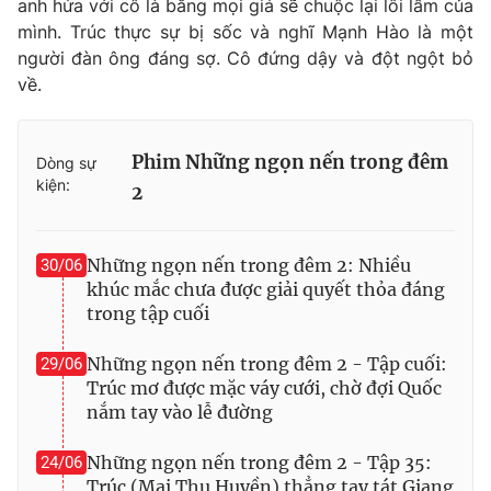
anh hứa với cô là bằng mọi giá sẽ chuộc lại lỗi lầm của
Ðiện thoại Thời báo VTV:
024.66 897 897
mình. Trúc thực sự bị sốc và nghĩ Mạnh Hào là một
Email:
toasoan@vtv.vn
người đàn ông đáng sợ. Cô đứng dậy và đột ngột bỏ
Liên hệ quảng cáo:
024-7300.7108
về.
Phim Những ngọn nến trong đêm
Dòng sự
kiện:
2
Những ngọn nến trong đêm 2: Nhiều
30/06
khúc mắc chưa được giải quyết thỏa đáng
trong tập cuối
Những ngọn nến trong đêm 2 - Tập cuối:
29/06
® Cấm sao chép dưới mọi hình thức nếu không có sự chấp
Trúc mơ được mặc váy cưới, chờ đợi Quốc
thuận bằng văn bản. Ghi rõ nguồn VTV.vn khi phát hành lại
nắm tay vào lễ đường
thông tin từ website này.
Những ngọn nến trong đêm 2 - Tập 35:
24/06
Trúc (Mai Thu Huyền) thẳng tay tát Giang