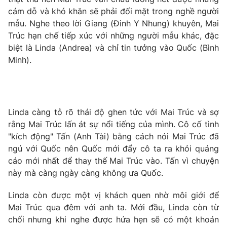
Phim VTV
Giải trí
cám dỗ và khó khăn sẽ phải đối mặt trong nghề người
Hậu trường
mẫu. Nghe theo lời Giang (Đinh Y Nhung) khuyên, Mai
Điện ảnh
Trúc hạn chế tiếp xúc với những người mẫu khác, đặc
Đời sống
Nhân vật
biệt là Linda (Andrea) và chỉ tin tưởng vào Quốc (Bình
Âm nhạc
Minh).
Du lịch
Khán giả
Giáo dục
Sao
Làm đẹp
Giải sao mai
Tuyển sinh
Công nghệ
Chất lượng cuộc sống
Học trực tuyến
Linda càng tỏ rõ thái độ ghen tức với Mai Trúc và sợ
Hitech Công nghệ tương lai
rằng Mai Trúc lấn át sự nổi tiếng của mình. Cô cố tình
Giao lưu trực tuyến
"kích động" Tấn (Anh Tài) bằng cách nói Mai Trúc đã
Sản phẩm
ngủ với Quốc nên Quốc mới đẩy cô ta ra khỏi quảng
Lịch phát sóng
Thị trường
cáo mới nhất để thay thế Mai Trúc vào. Tấn vì chuyện
này mà càng ngày càng không ưa Quốc.
Tư vấn
Linda còn được một vị khách quen nhờ môi giới để
Chuyên mục khác
Mai Trúc qua đêm với anh ta. Mới đầu, Linda còn từ
Emagazine
Podcast
chối nhưng khi nghe được hứa hẹn sẽ có một khoản