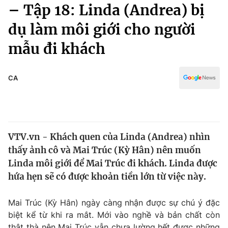
Chính trị
– Tập 18: Linda (Andrea) bị
Truyền hình
dụ làm môi giới cho người
Văn hóa - Giải trí
Xã hội
Y tế
mẫu đi khách
Đời sống
Pháp luật
Công nghệ
Giáo dục
CA
Y tế
Thế giới
VTV.vn - Khách quen của Linda (Andrea) nhìn
Tin tức
thấy ảnh cô và Mai Trúc (Kỳ Hân) nên muốn
Kinh tế
Thế giới đó đây
Linda môi giới để Mai Trúc đi khách. Linda được
Tài chính
hứa hẹn sẽ có được khoản tiền lớn từ việc này.
Dữ liệu và đời sống
Câu chuyện quốc tế
Thị trường
Mai Trúc (Kỳ Hân) ngày càng nhận được sự chú ý đặc
Truyền hình
Góc doanh nghiệp
biệt kể từ khi ra mắt. Mới vào nghề và bản chất còn
thật thà nên Mai Trúc vẫn chưa lường hết được những