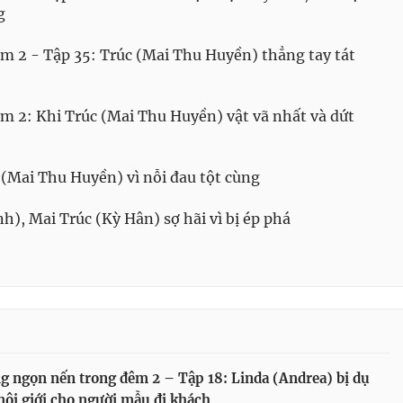
g
 2 - Tập 35: Trúc (Mai Thu Huyền) thẳng tay tát
 2: Khi Trúc (Mai Thu Huyền) vật vã nhất và dứt
(Mai Thu Huyền) vì nỗi đau tột cùng
h), Mai Trúc (Kỳ Hân) sợ hãi vì bị ép phá
 ngọn nến trong đêm 2 – Tập 18: Linda (Andrea) bị dụ
ôi giới cho người mẫu đi khách