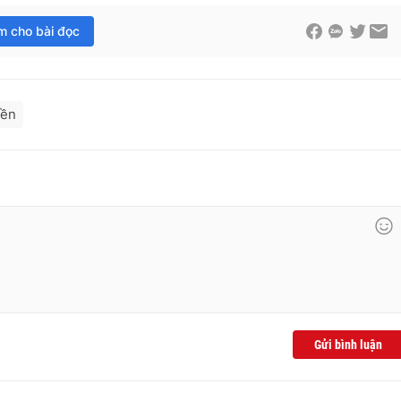
im cho bài đọc
yền
Gửi bình luận