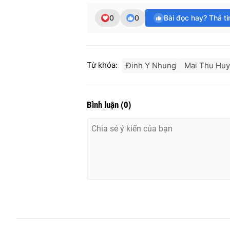
0
0
Bài đọc hay? Thả t
Từ khóa:
Đinh Y Nhung
Mai Thu Hu
Bình luận
(
0
)