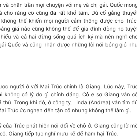
ch và phân trần mọi chuyện với mẹ và chị gái. Quốc mon
à cho rằng cô cũng đã rất khổ tâm. Dù cố gắng thuyế
 không thể khiến mọi người cảm thông được cho Trúc
bằng giá nào cũng không thể để gia đình dòng họ tuyệ
 hiếu và cả hai đừng sống quá ích kỷ mà nên nghĩ ch
 gái Quốc và cũng nhận được những lời nói bóng gió nh
ợc người ở với Mai Trúc chính là Giang. Lúc này, Trú
i không có lý do gì chính đáng. Cô e sợ Giang vẫn c
thù. Trong khi đó, ở công ty, Linda (Andrea) vẫn tìm đ
Mai Trúc ức nghẹn đến tận cổ nhưng không thể làm gì.
ý của Trúc phát hiện nói dối về chỗ ở. Giang cũng lờ m
cô. Giang tiếp tục nghĩ mưu kế để hãm hại Trúc.