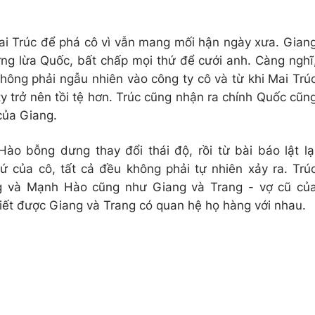
Mai Trúc để phá cô vì vẫn mang mối hận ngày xưa. Gian
ừng lừa Quốc, bất chấp mọi thứ để cưới anh. Càng nghĩ
hông phải ngẫu nhiên vào công ty cô và từ khi Mai Trú
y trở nên tồi tệ hơn. Trúc cũng nhận ra chính Quốc cũn
của Giang.
ào bỗng dưng thay đổi thái độ, rồi từ bài báo lật lạ
 của cô, tất cả đều không phải tự nhiên xảy ra. Trú
g và Mạnh Hào cũng như Giang và Trang - vợ cũ củ
iết được Giang và Trang có quan hệ họ hàng với nhau.