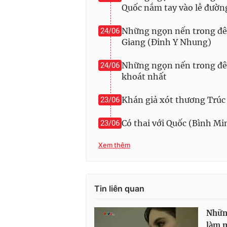
Quốc nắm tay vào lễ đườn
Những ngọn nến trong đêm
24/06
Giang (Đinh Y Nhung)
Những ngọn nến trong đêm
24/06
khoát nhất
Khán giả xót thương Trúc 
23/06
Có thai với Quốc (Bình Min
23/06
Xem thêm
Tin liên quan
Những
làm m