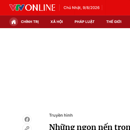
Chủ Nhật, 9/8/2026
CHÍNH TRỊ
XÃ HỘI
PHÁP LUẬT
THẾ GIỚI
Chính trị
Xã hội
Thế giới
Kinh tế
Tin tức
Tài chính
Thế giới đó đây
Thị trường
Câu chuyện quốc tế
Góc doanh nghiệp
Dữ liệu và đời sống
Truyền hình
Những ngọn nến trong