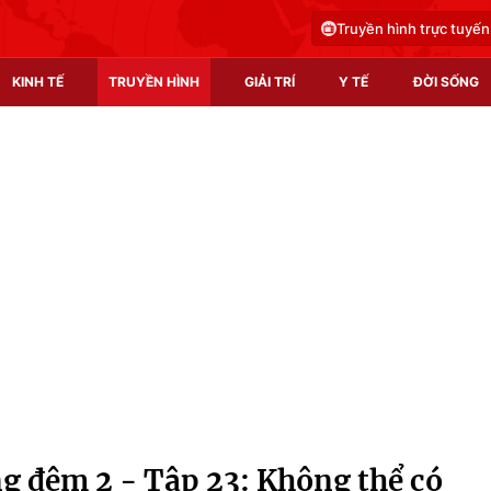
Truyền hình trực tuyến
KINH TẾ
TRUYỀN HÌNH
GIẢI TRÍ
Y TẾ
ĐỜI SỐNG
Pháp luật
Y tế
Truyền hình
Multimedia
Phim VTV
Video
Hậu trường
Shorts video
Nhân vật
Podcast
Khán giả
EMagazine
Giải sao mai
Photo
 đêm 2 - Tập 23: Không thể có
Infographic