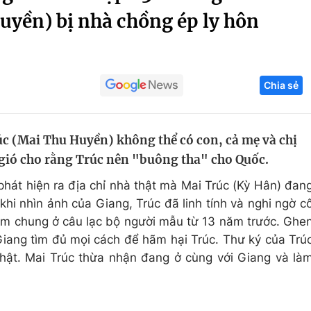
uyền) bị nhà chồng ép ly hôn
Góc ảnh
Giáo dục
Công nghệ
Chia sẻ
Tuyển sinh
Hitech Công ng
Học trực tuyến
Sản phẩm
úc (Mai Thu Huyền) không thể có con, cả mẹ và chị
g
Thị trường
gió cho rằng Trúc nên "buông tha" cho Quốc.
Tư vấn
hát hiện ra địa chỉ nhà thật mà Mai Trúc (Kỳ Hân) đan
hi nhìn ảnh của Giang, Trúc đã linh tính và nghi ngờ c
làm chung ở câu lạc bộ người mẫu từ 13 năm trước. Ghe
Giang tìm đủ mọi cách để hãm hại Trúc. Thư ký của Trú
thật. Mai Trúc thừa nhận đang ở cùng với Giang và là