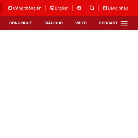
Cổng thông tin
English
Đăng nhập
CÔNG NGHỆ
GIÁO DỤC
VIDEO
PODCAST
VTV Money
VTV Thể thao
VTV Sức khoẻ
Bất động sản
Thị trường 24h
Tấm lòng Việt
Vươn mình bằng AI
VTV4
VTV8
VTV9
Lịch phát sóng
Giao lưu trực tuyến
Sự kiện