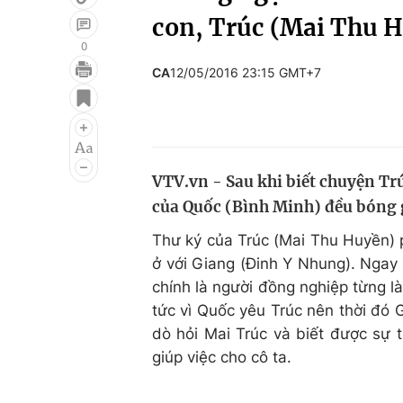
con, Trúc (Mai Thu H
0
CA
12/05/2016 23:15 GMT+7
Giải trí
Đời sống
Điện ảnh
Du lịch
Âm nhạc
Làm đẹp
VTV.vn - Sau khi biết chuyện Tr
Sao
Chất lượng cuộc sốn
của Quốc (Bình Minh) đều bóng 
Thư ký của Trúc (Mai Thu Huyền) p
ở với Giang (Đinh Y Nhung). Ngay k
chính là người đồng nghiệp từng 
tức vì Quốc yêu Trúc nên thời đó 
dò hỏi Mai Trúc và biết được sự 
giúp việc cho cô ta.