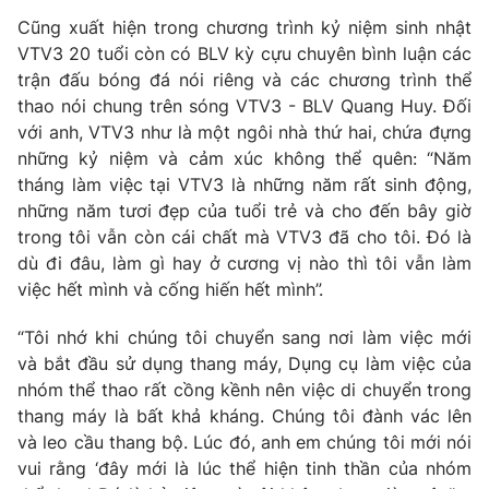
Email:
toasoan@vtv.vn
Cũng xuất hiện trong chương trình kỷ niệm sinh nhật
Liên hệ quảng cáo:
024-7300.7108
VTV3 20 tuổi còn có BLV kỳ cựu chuyên bình luận các
trận đấu bóng đá nói riêng và các chương trình thể
thao nói chung trên sóng VTV3 - BLV Quang Huy. Đối
với anh, VTV3 như là một ngôi nhà thứ hai, chứa đựng
những kỷ niệm và cảm xúc không thể quên: “Năm
tháng làm việc tại VTV3 là những năm rất sinh động,
những năm tươi đẹp của tuổi trẻ và cho đến bây giờ
trong tôi vẫn còn cái chất mà VTV3 đã cho tôi. Đó là
dù đi đâu, làm gì hay ở cương vị nào thì tôi vẫn làm
việc hết mình và cống hiến hết mình”.
“Tôi nhớ khi chúng tôi chuyển sang nơi làm việc mới
® Cấm sao chép dưới mọi hình thức nếu không có sự chấp
thuận bằng văn bản. Ghi rõ nguồn VTV.vn khi phát hành lại
và bắt đầu sử dụng thang máy, Dụng cụ làm việc của
thông tin từ website này.
nhóm thể thao rất cồng kềnh nên việc di chuyển trong
thang máy là bất khả kháng. Chúng tôi đành vác lên
và leo cầu thang bộ. Lúc đó, anh em chúng tôi mới nói
vui rằng ‘đây mới là lúc thể hiện tinh thần của nhóm