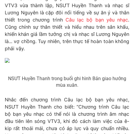
Phim VTV
VTV3 vừa thành lập, NSƯT Huyền Thanh và nhạc sĩ
Giải trí
Lương Nguyên là cặp đôi nổi tiếng về sự ăn ý và thân
Hậu trường
Điện ảnh
thiết trong chương trình
Câu lạc bộ bạn yêu nhạc
.
Đời sống
Nhân vật
Cũng chính sự thân thiết và hiểu nhau trên sân khấu,
Âm nhạc
khiến khán giả lầm tưởng chị và nhạc sĩ Lương Nguyên
Du lịch
Khán giả
Giáo dục
là... vợ chồng. Tuy nhiên, trên thực tế hoàn toàn không
Sao
Làm đẹp
phải vậy.
Giải sao mai
Tuyển sinh
Công nghệ
Chất lượng cuộc sống
Học trực tuyến
Hitech Công nghệ tương lai
Giao lưu trực tuyến
NSƯT Huyền Thanh trong buổi ghi hình Bản giao hưởng
Sản phẩm
mùa xuân.
Lịch phát sóng
Thị trường
Nhắc đến chương trình Câu lạc bộ bạn yêu nhạc,
Tư vấn
NSƯT Huyền Thanh cho biết: “Chương trình Câu lạc
bộ bạn yêu nhạc có thể nói là chương trình âm nhạc
Chuyên mục khác
đầu tiên lên sóng VTV3, khi đó cách làm việc của ê-
Emagazine
Podcast
kip rất thoải mái, chưa có áp lực và quy chuẩn nhiều.