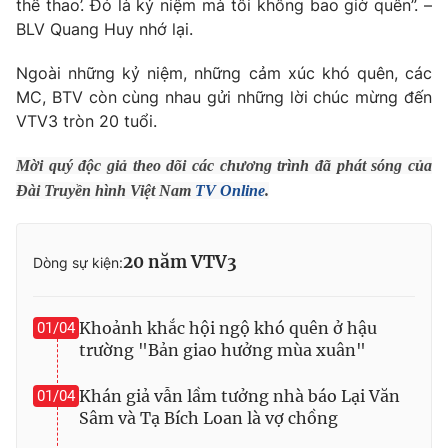
thể thao’. Đó là kỷ niệm mà tôi không bao giờ quên”. –
BLV Quang Huy nhớ lại.
Ngoài những kỷ niệm, những cảm xúc khó quên, các
MC, BTV còn cùng nhau gửi những lời chúc mừng đến
VTV3 tròn 20 tuổi.
Mời quý độc giả theo dõi các chương trình đã phát sóng của
Đài Truyền hình Việt Nam
TV Online
.
20 năm VTV3
Dòng sự kiện:
Khoảnh khắc hội ngộ khó quên ở hậu
01/04
trường "Bản giao hưởng mùa xuân"
Khán giả vẫn lầm tưởng nhà báo Lại Văn
01/04
Sâm và Tạ Bích Loan là vợ chồng