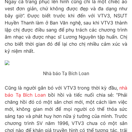
Ngay cả trang phục lên hình cũng chỉ là một chiếc áo
vest đơn giản, chứ không được đẹp và đa dạng như
Photo
Infographic
bây giờ”. Được biết trước khi đến với VTV3, NSƯT
Huyền Thanh làm ở Ban Văn nghệ, sau khi VTV3 thành
Video
Shorts video
lập chị được điều sang để phụ trách các chương trình
âm nhạc và được nhạc sĩ Lương Nguyên tập huấn. Chị
VTV Money
VTV Thể thao
cho biết thời gian đó để lại cho chị nhiều cảm xúc và
kỷ niệm nhất.
VTV Sức khoẻ
Bất động sản
Nhà báo Tạ Bích Loan
Thị trường 24h
Tấm lòng Việt
Cũng là người gắn bó với VTV3 trong thời kỳ đầu,
nhà
VTV4
báo Tạ Bích Loan
bồi hồi và tiếc nuối chia sẻ: “Phải
Vươn mình bằng AI
chăng hồi đó có một sân chơi mới, một cách làm việc
mới, không gian mới để mọi người có thể thỏa sức
VTV9
VTV8
sáng tạo và phát huy hơn nữa ý tưởng của mình. Trước
chương trình SV năm 1996, VTV3 chưa có một sân
Liên hệ tòa soạn
English
chơi nào để khán giả truyền hình có thể tương tác, trải