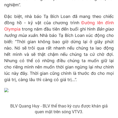
nghiệm”.
Đặc biệt, nhà báo Tạ Bích Loan đã mang theo chiếc
đồng hồ - kỷ vật của chương trình
Đường lên đỉnh
THỜI BÁO VTV
Olympia
trong năm đầu tiên đến buổi ghi hình
Bản giao
hưởng mùa xuân
. Nhà báo Tạ Bích Loan xúc động cho
Theo dõi báo trên
biết: “Thời gian không bao giờ dừng lại ở giây phút
nào. Nó sẽ trôi qua rất nhanh nếu chúng ta lao động
hết mình và sẽ thật chậm nếu chúng ta cứ chờ đợi.
Cơ quan chủ quản:
Đài Truyền hình Việt Nam
Nhưng có thể có những điều chúng ta muốn giữ lại
Cơ quan báo chí:
Thời báo VTV
cho riêng mình nên muốn thời gian ngừng lại như chính
Giấy phép hoạt động báo in và báo điện tử số 483/GP-BTTTT
lúc này đây. Thời gian cũng chính là thước đo cho mọi
cấp ngày 29/12/2023
giá trị, càng lâu thì càng có giá trị…”.
Tổng Biên tập:
Vũ Thanh Thủy
Phó Tổng Biên tập:
Nguyễn Thị Mỹ Hạnh, Phạm Quốc Thắng,
Nguyễn Trọng Ninh
Tổng đài VTV:
024.38 355 931 - 024.38 355 932
BLV Quang Huy - BLV thể thao kỳ cựu được khán giả
Ðiện thoại Thời báo VTV:
024.66 897 897
quen mặt trên sóng VTV3.