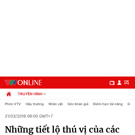
TRUYỀN HÌNH
Chính trị
Phim VTV
Hậu trường
Nhân vật
Góc khán giả
Điểm hẹn tài năng
Giải
Xã hội
21/03/2016 06:00 GMT+7
Pháp luật
Chuyên mục
Kinh tế
Những tiết lộ thú vị của các
Thể thao