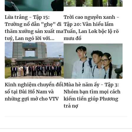
Lửa trắng - Tập 15:
Trời cao nguyên xanh -
Trường nổ dẫn "ghẹ" đi
Tập 20: Vân hiểu lầm
thăm xưởng sản xuất ma
Tuấn, Lan Lok bộc lộ rõ
tuý, Lan ngỏ lời với...
mưu đồ
Kinh nghiệm chuyển đổi
Mùa hè năm ấy - Tập 3:
số tại Đài Hồ Nam và
Nhóm bạn tìm mọi cách
những gợi mở cho VTV
kiếm tiền giúp Phương
trả nợ