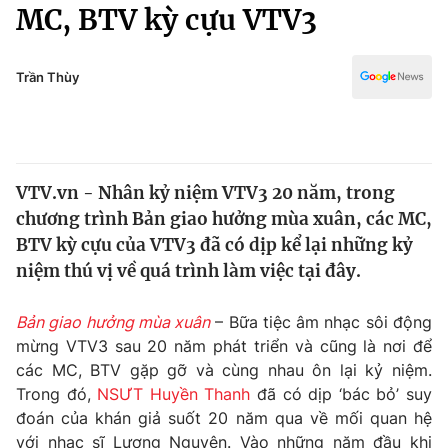
Chính trị
MC, BTV kỳ cựu VTV3
Truyền hình
Văn hóa - Giải trí
Xã hội
Y tế
Trần Thùy
Đời sống
Pháp luật
Công nghệ
Giáo dục
Y tế
VTV.vn - Nhân kỷ niệm VTV3 20 năm, trong
chương trình Bản giao hưởng mùa xuân, các MC,
Thế giới
BTV kỳ cựu của VTV3 đã có dịp kể lại những kỷ
niệm thú vị về quá trình làm việc tại đây.
Tin tức
Kinh tế
Thế giới đó đây
Bản giao hưởng mùa xuân
– Bữa tiệc âm nhạc sôi động
Tài chính
mừng VTV3 sau 20 năm phát triển và cũng là nơi để
Dữ liệu và đời sống
Câu chuyện quốc tế
các MC, BTV gặp gỡ và cùng nhau ôn lại kỷ niệm.
Thị trường
Trong đó,
NSƯT Huyền Thanh
đã có dịp ‘bác bỏ’ suy
Truyền hình
Góc doanh nghiệp
đoán của khán giả suốt 20 năm qua về mối quan hệ
với nhạc sĩ Lương Nguyên. Vào những năm đầu khi