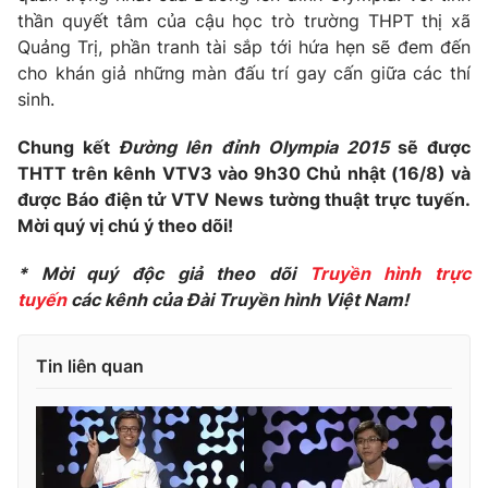
Ðiện thoại Thời báo VTV:
024.66 897 897
thần quyết tâm của cậu học trò trường THPT thị xã
Email:
toasoan@vtv.vn
Quảng Trị, phần tranh tài sắp tới hứa hẹn sẽ đem đến
cho khán giả những màn đấu trí gay cấn giữa các thí
Liên hệ quảng cáo:
024-7300.7108
sinh.
Chung kết
Đường lên đỉnh Olympia 2015
sẽ được
THTT trên kênh VTV3 vào 9h30 Chủ nhật (16/8) và
được Báo điện tử VTV News tường thuật trực tuyến.
Mời quý vị chú ý theo dõi!
* Mời quý độc giả theo dõi
Truyền hình trực
tuyến
các kênh của Đài Truyền hình Việt Nam!
Tin liên quan
® Cấm sao chép dưới mọi hình thức nếu không có sự chấp
thuận bằng văn bản. Ghi rõ nguồn VTV.vn khi phát hành lại
thông tin từ website này.