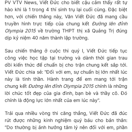
Phim VTV
PV VTV News, Viết Đức cho biết cậu cảm thấy rất tự
Giải trí
hào khi là 1 trong 4 thí sinh trụ lại cuối cùng. Đặc biệt
Hậu trường
hơn, với chiến thắng này, Văn Viết Đức đã mang cầu
Điện ảnh
Đời sống
truyền hình trực tiếp của chung kết
Đường lên đỉnh
Nhân vật
Âm nhạc
Olympia 2015
về trường THPT thị xã Quảng Trị đúng
Du lịch
Khán giả
dịp kỷ niệm 40 năm thành lập trường.
Giáo dục
Sao
Làm đẹp
Giải sao mai
Sau chiến thắng ở cuộc thi quý I, Viết Đức tiếp tục
Tuyển sinh
Công nghệ
công việc học tập tại trường và dành thời gian trau
Chất lượng cuộc sống
Học trực tuyến
dồi kiến thức để chuẩn bị cho trận chung kết sắp tới.
Hitech Công nghệ tương lai
Viết Đức chia sẻ: "Đối với em, sự chuẩn bị lớn nhất lúc
Giao lưu trực tuyến
này là tinh thần. Hành trang để em mang tới trận
Sản phẩm
chung kết
Đường lên đỉnh Olympia 2015
chính là những
Lịch phát sóng
lời chúc tốt đẹp của gia đình, bạn bè và thầy cô. Đó
Thị trường
chính là động lực lớn nhất của em lúc này".
Tư vấn
Trải qua nhiều vòng thi căng thẳng, Viết Đức đã đúc
Chuyên mục khác
rút được những kinh nghiệm quý báu cho bản thân:
Emagazine
Podcast
“Do thường bị ảnh hưởng tâm lý nên đối với em, phần