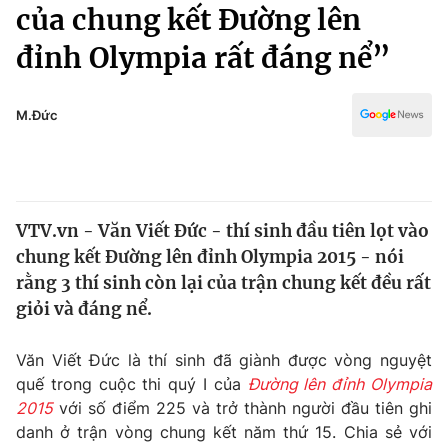
Chính trị
của chung kết Đường lên
Truyền hình
đỉnh Olympia rất đáng nể”
Văn hóa - Giải trí
Xã hội
Y tế
Đời sống
M.Đức
Pháp luật
Công nghệ
Giáo dục
Y tế
VTV.vn - Văn Viết Đức - thí sinh đầu tiên lọt vào
Thế giới
chung kết Đường lên đỉnh Olympia 2015 - nói
Tin tức
rằng 3 thí sinh còn lại của trận chung kết đều rất
Kinh tế
giỏi và đáng nể.
Thế giới đó đây
Tài chính
Dữ liệu và đời sống
Câu chuyện quốc tế
Văn Viết Đức là thí sinh đã giành được vòng nguyệt
Thị trường
quế trong cuộc thi quý I của
Đường lên đỉnh Olympia
2015
với số điểm 225 và trở thành người đầu tiên ghi
Truyền hình
Góc doanh nghiệp
danh ở trận vòng chung kết năm thứ 15. Chia sẻ với