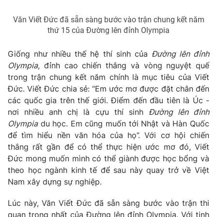
Văn Viết Đức đã sẵn sàng bước vào trận chung kết năm
thứ 15 của Đường lên đỉnh Olympia
THỜI BÁO VTV
Giống như nhiều thế hệ thí sinh của
Đường lên đỉnh
Olympia
, đỉnh cao chiến thắng và vòng nguyệt quế
trong trận chung kết năm chính là mục tiêu của Viết
Đức. Viết Đức chia sẻ: “Em ước mơ được đặt chân đến
Theo dõi báo trên
các quốc gia trên thế giới. Điểm đến đầu tiên là Úc -
nơi nhiều anh chị là cựu thí sinh
Đường lên đỉnh
Cơ quan chủ quản:
Đài Truyền hình Việt Nam
Olympia
du học. Em cũng muốn tới Nhật và Hàn Quốc
để tìm hiểu nền văn hóa của họ”. Với cơ hội chiến
Cơ quan báo chí:
Thời báo VTV
thắng rất gần để có thể thực hiện ước mơ đó, Viết
Giấy phép hoạt động báo in và báo điện tử số 483/GP-BTTTT
Đức mong muốn mình có thể giành được học bổng và
cấp ngày 29/12/2023
theo học ngành kinh tế để sau này quay trở về Việt
Tổng Biên tập:
Vũ Thanh Thủy
Nam xây dựng sự nghiệp.
Phó Tổng Biên tập:
Nguyễn Thị Mỹ Hạnh, Phạm Quốc Thắng,
Nguyễn Trọng Ninh
Lúc này, Văn Viết Đức đã sẵn sàng bước vào trận thi
Tổng đài VTV:
024.38 355 931 - 024.38 355 932
quan trọng nhất của Đường lên đỉnh Olympia. Với tinh