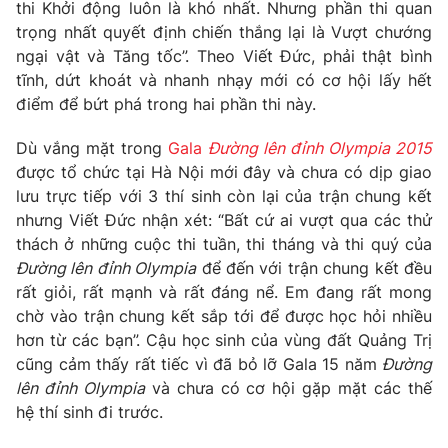
thi Khởi động luôn là khó nhất. Nhưng phần thi quan
Photo
trọng nhất quyết định chiến thắng lại là Vượt chướng
Infographic
ngại vật và Tăng tốc”. Theo Viết Đức, phải thật bình
tĩnh, dứt khoát và nhanh nhạy mới có cơ hội lấy hết
Video
Shorts video
điểm để bứt phá trong hai phần thi này.
VTV Money
Dù vắng mặt trong
Gala
Đường lên đỉnh Olympia 2015
VTV Thể thao
được tổ chức tại Hà Nội mới đây và chưa có dịp giao
lưu trực tiếp với 3 thí sinh còn lại của trận chung kết
VTV Sức khoẻ
Bất động sản
nhưng Viết Đức nhận xét: “Bất cứ ai vượt qua các thử
thách ở những cuộc thi tuần, thi tháng và thi quý của
Thị trường 24h
Tấm lòng Việt
Đường lên đỉnh Olympia
để đến với trận chung kết đều
rất giỏi, rất mạnh và rất đáng nể. Em đang rất mong
chờ vào trận chung kết sắp tới để được học hỏi nhiều
VTV4
Vươn mình bằng AI
hơn từ các bạn”. Cậu học sinh của vùng đất Quảng Trị
cũng cảm thấy rất tiếc vì đã bỏ lỡ Gala 15 năm
Đường
VTV9
VTV8
lên đỉnh Olympia
và chưa có cơ hội gặp mặt các thế
hệ thí sinh đi trước.
Liên hệ tòa soạn
English