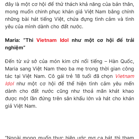
đây là một cơ hội để thử thách khả năng của bản thân,
Photo
Infographic
mong muốn chinh phục khán giả Việt Nam bằng chính
những bài hát tiếng Việt, chứa đựng tình cảm và tình
yêu của mình dành cho đất nước.
Video
Shorts video
Maria: “Thi
Vietnam Idol
như một cơ hội để trải
VTV Money
VTV Thể thao
nghiệm”
Đến từ xứ sở của món kim chi nổi tiếng – Hàn Quốc,
VTV Sức khoẻ
Bất động sản
Maria sang Việt Nam theo ba mẹ trong thời gian công
tác tại Việt Nam. Cô gái trẻ 18 tuổi đã chọn
Vietnam
Thị trường 24h
Tấm lòng Việt
Idol
như một cơ hội để thể hiện tình cảm yêu mến
dành cho đất nước cũng như thoả mãn khát khao
được một lần đứng trên sân khấu lớn và hát cho khán
VTV4
Vươn mình bằng AI
giả Việt Nam.
VTV9
VTV8
Liên hệ tòa soạn
English
“Ngoài mong muốn thực hiện ước mơ ca hát thì tham