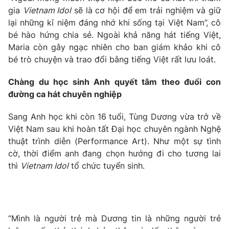
gia
Vietnam Idol
sẽ là cơ hội để em trải nghiệm và giữ
lại những kỉ niệm đáng nhớ khi sống tại Việt Nam”, cô
bé hào hứng chia sẻ. Ngoài khả năng hát tiếng Việt,
Maria còn gây ngạc nhiên cho ban giám khảo khi cô
THỜI BÁO VTV
bé trò chuyện và trao đổi bằng tiếng Việt rất lưu loát.
Theo dõi báo trên
Chàng du học sinh Anh quyết tâm theo đuổi con
đường ca hát chuyên nghiệp
Cơ quan chủ quản:
Đài Truyền hình Việt Nam
Sang Anh học khi còn 16 tuổi, Tùng Dương vừa trở về
Cơ quan báo chí:
Thời báo VTV
Việt Nam sau khi hoàn tất Đại học chuyên ngành Nghệ
Giấy phép hoạt động báo in và báo điện tử số 483/GP-BTTTT
thuật trình diễn (Performance Art). Như một sự tình
cấp ngày 29/12/2023
cờ, thời điểm anh đang chọn hướng đi cho tương lai
Tổng Biên tập:
Vũ Thanh Thủy
thì
Vietnam Idol
tổ chức tuyển sinh.
Phó Tổng Biên tập:
Nguyễn Thị Mỹ Hạnh, Phạm Quốc Thắng,
Nguyễn Trọng Ninh
Tổng đài VTV:
024.38 355 931 - 024.38 355 932
Ðiện thoại Thời báo VTV:
024.66 897 897
“Mình là người trẻ mà Dương tin là những người trẻ