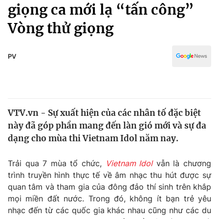
Chính trị
giọng ca mới lạ “tấn công”
Truyền hình
Vòng thử giọng
Văn hóa - Giải trí
Xã hội
Y tế
Đời sống
PV
Pháp luật
Công nghệ
Giáo dục
Y tế
VTV.vn - Sự xuất hiện của các nhân tố đặc biệt
Thế giới
này đã góp phần mang đến làn gió mới và sự đa
Tin tức
dạng cho mùa thi Vietnam Idol năm nay.
Kinh tế
Thế giới đó đây
Trải qua 7 mùa tổ chức,
Vietnam Idol
vẫn là chương
Tài chính
Dữ liệu và đời sống
trình truyền hình thực tế về âm nhạc thu hút được sự
Câu chuyện quốc tế
Thị trường
quan tâm và tham gia của đông đảo thí sinh trên khắp
mọi miền đất nước. Trong đó, không ít bạn trẻ yêu
Truyền hình
Góc doanh nghiệp
nhạc đến từ các quốc gia khác nhau cũng như các du