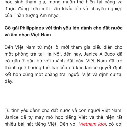
Phim VTV
học sinh tham gia, mong muốn thể hiện tài năng và
Giải trí
được đứng trên một sân khấu lớn và chuyên nghiệp
Hậu trường
của Thần tượng Âm nhạc.
Điện ảnh
Đời sống
Nhân vật
Cô gái Philippines với tình yêu lớn dành cho đất nước
Âm nhạc
Du lịch
và âm nhạc Việt Nam
Khán giả
Giáo dục
Sao
Làm đẹp
Giải sao mai
Đến Việt Nam từ một lời mời tham gia biểu diễn cho
Tuyển sinh
một phòng trà tại Hà Nội, đến nay, Janice A Buco đã
Công nghệ
Chất lượng cuộc sống
có gần 7 gắn bó với mảnh đất này. Việt Nam đã trở
Học trực tuyến
Hitech Công nghệ tương lai
thành quê hương thứ hai của cô khi Janice quyết định
Giao lưu trực tuyến
kết hôn cùng một chàng trai người Việt và định cư tại
Sản phẩm
đây.
Lịch phát sóng
Thị trường
Tư vấn
Chuyên mục khác
Từ tình yêu dành cho đất nước và con người Việt Nam,
Janice đã tự mày mò học tiếng Việt và thể hiện rất
Emagazine
Podcast
nhiều bài hát tiếng Việt. Đến với
Vietnam Idol
,
cô coi