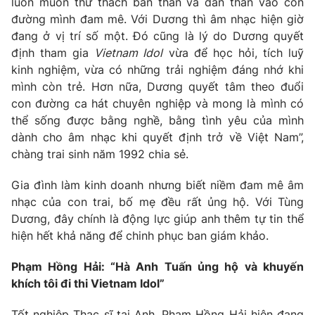
Email:
luôn muốn thử thách bản thân và dấn thân vào con
toasoan@vtv.vn
đường mình đam mê. Với Dương thì âm nhạc hiện giờ
Liên hệ quảng cáo:
024-7300.7108
đang ở vị trí số một. Đó cũng là lý do Dương quyết
định tham gia
Vietnam Idol
vừa để học hỏi, tích luỹ
kinh nghiệm, vừa có những trải nghiệm đáng nhớ khi
mình còn trẻ. Hơn nữa, Dương quyết tâm theo đuổi
con đường ca hát chuyên nghiệp và mong là mình có
thể sống được bằng nghề, bằng tình yêu của mình
dành cho âm nhạc khi quyết định trở về Việt Nam”,
chàng trai sinh năm 1992 chia sẻ.
Gia đình làm kinh doanh nhưng biết niềm đam mê âm
nhạc của con trai, bố mẹ đều rất ủng hộ. Với Tùng
Dương, đây chính là động lực giúp anh thêm tự tin thể
® Cấm sao chép dưới mọi hình thức nếu không có sự chấp
thuận bằng văn bản. Ghi rõ nguồn VTV.vn khi phát hành lại
hiện hết khả năng để chinh phục ban giám khảo.
thông tin từ website này.
Phạm Hồng Hải: “Hà Anh Tuấn ủng hộ và khuyến
khích tôi đi thi Vietnam Idol”
Tốt nghiệp Thạc sĩ tại Anh, Phạm Hồng Hải hiện đang