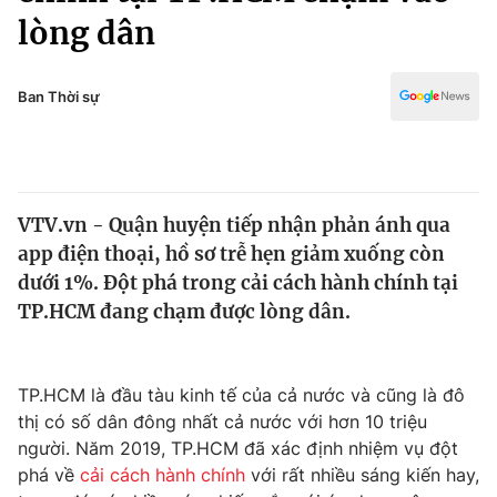
Chính trị
lòng dân
Truyền hình
Văn hóa - Giải trí
Xã hội
Y tế
Ban Thời sự
Đời sống
Pháp luật
Công nghệ
Giáo dục
Y tế
VTV.vn - Quận huyện tiếp nhận phản ánh qua
app điện thoại, hồ sơ trễ hẹn giảm xuống còn
Thế giới
dưới 1%. Đột phá trong cải cách hành chính tại
Tin tức
TP.HCM đang chạm được lòng dân.
Kinh tế
Thế giới đó đây
Tài chính
Dữ liệu và đời sống
TP.HCM là đầu tàu kinh tế của cả nước và cũng là đô
Câu chuyện quốc tế
Thị trường
thị có số dân đông nhất cả nước với hơn 10 triệu
người. Năm 2019, TP.HCM đã xác định nhiệm vụ đột
Truyền hình
Góc doanh nghiệp
phá về
cải cách hành chính
với rất nhiều sáng kiến hay,