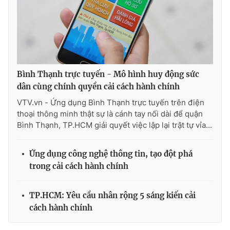
THỜI BÁO VTV
Bình Thạnh trực tuyến - Mô hình huy động sức
dân cùng chính quyền cải cách hành chính
Theo dõi báo trên
VTV.vn - Ứng dụng Bình Thạnh trực tuyến trên điện
thoại thông minh thật sự là cánh tay nối dài để quận
Bình Thạnh, TP.HCM giải quyết việc lập lại trật tự vỉa...
Cơ quan chủ quản:
Đài Truyền hình Việt Nam
Cơ quan báo chí:
Thời báo VTV
Ứng dụng công nghệ thông tin, tạo đột phá
Giấy phép hoạt động báo in và báo điện tử số 483/GP-BTTTT
trong cải cách hành chính
cấp ngày 29/12/2023
Tổng Biên tập:
Vũ Thanh Thủy
TP.HCM: Yêu cầu nhân rộng 5 sáng kiến cải
Phó Tổng Biên tập:
Nguyễn Thị Mỹ Hạnh, Phạm Quốc Thắng,
cách hành chính
Nguyễn Trọng Ninh
Tổng đài VTV:
024.38 355 931 - 024.38 355 932