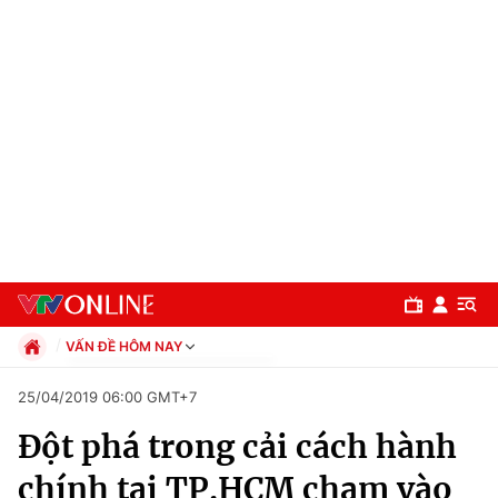
VẤN ĐỀ HÔM NAY
Chính trị
25/04/2019 06:00 GMT+7
Xã hội
Đột phá trong cải cách hành
Pháp luật
Chuyên mục
Kinh tế
chính tại TP.HCM chạm vào
Thể thao