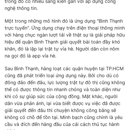
trong đó có nhiều sáng kiến gắn với áp dụng công
Phim VTV
Giải trí
nghệ thông tin.
Hậu trường
Điện ảnh
Một trong những mô hình đó là ứng dụng "Bình Thạnh
Đời sống
Nhân vật
trực tuyến". Ứng dụng chạy trên điện thoại thông minh
Âm nhạc
với hàng chục ngàn lượt tải về thật sự là giải pháp hữu
Du lịch
Khán giả
Giáo dục
Sao
hiệu để quận Bình Thạnh giải quyết bài toán đầy khó
Làm đẹp
Giải sao mai
khăn, đó là lập lại trật tự vỉa hè. Người dân còn nôm
Tuyển sinh
na gọi đó là app vỉa hè.
Công nghệ
Chất lượng cuộc sống
Học trực tuyến
Sau Bình Thạnh, hàng loạt các quận huyện tại TP.HCM
Hitech Công nghệ tương lai
Giao lưu trực tuyến
cũng đã phát triển loại ứng dụng này. Bởi cho dù có
Sản phẩm
đông đảo đến đâu, lực lượng trật tự đô thị cũng không
thể có được thông tin nhanh chóng và toàn diện như
Lịch phát sóng
Thị trường
khi có sự giúp sức của cộng đồng. Mặt khác, người
dân vừa phản ánh, lại vừa biết được vụ việc đã được
Tư vấn
giải quyết đến đâu thì chuyện không công bằng sẽ
Chuyên mục khác
không có chỗ để tồn tại. Minh bạch cũng chính là yêu
Emagazine
Podcast
cầu và đích đến hàng đầu của cải cách thủ tục hành