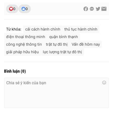
Ðiện thoại Thời báo VTV:
024.66 897 897
0
0
Email:
toasoan@vtv.vn
Liên hệ quảng cáo:
024-7300.7108
Từ khóa:
cải cách hành chính
thủ tục hành chính
điện thoại thông minh
quận bình thạnh
công nghệ thông tin
trật tự đô thị
Vấn đề hôm nay
giải pháp hữu hiệu
lực lượng trật tự đô thị
Bình luận
(
0
)
® Cấm sao chép dưới mọi hình thức nếu không có sự chấp
thuận bằng văn bản. Ghi rõ nguồn VTV.vn khi phát hành lại
thông tin từ website này.