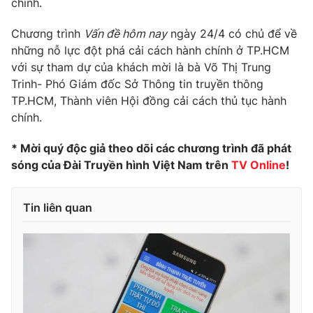
chính.
Photo
Infographic
Chương trình
Vấn đề hôm nay
ngày 24/4 có chủ để về
những nỗ lực đột phá cải cách hành chính ở TP.HCM
Video
Shorts video
với sự tham dự của khách mời là bà Võ Thị Trung
Trinh- Phó Giám đốc Sở Thông tin truyền thông
TP.HCM, Thành viên Hội đồng cải cách thủ tục hành
VTV Money
VTV Thể thao
chính.
VTV Sức khoẻ
Bất động sản
* Mời quý độc giả theo dõi các chương trình đã phát
sóng của Đài Truyền hình Việt Nam trên
TV Online
!
Thị trường 24h
Tấm lòng Việt
Tin liên quan
VTV4
Vươn mình bằng AI
VTV9
VTV8
Liên hệ tòa soạn
English